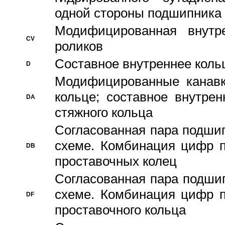
одной стороны подшипника
Модифицированная внутре
CV
роликов
Составное внутреннее кольц
D
Модифицированные канавк
кольце; составное внутре
DA
стяжного кольца
Согласованная пара подши
схеме. Комбинация цифр п
DB
проставочных колец
Согласованная пара подши
схеме. Комбинация цифр п
DF
проставочного кольца