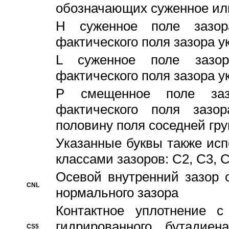
обозначающих суженное ил
H суженное поле зазора
фактического поля зазора у
L суженное поле зазор
фактического поля зазора у
P смещенное поле заз
фактического поля заз
половину поля соседней гр
Указанные буквы также ис
классами зазоров: С2, C3, 
Осевой внутренний зазор 
CNL
нормального зазора
Контактное уплотнение 
гидрированного бутадиен
CS5