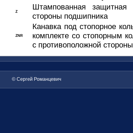
Штампованная защитная
Z
стороны подшипника
Канавка под стопорное кол
комплекте со стопорным к
ZNR
с противоположной стороны
© Сергей Романцевич