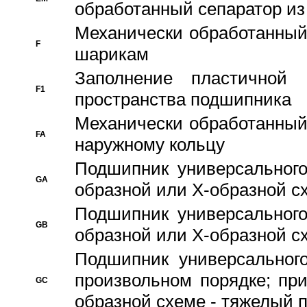
обработанный сепаратор из
Механически обработанный
F
шарикам
Заполнение пластичной
F1
пространства подшипника
Механически обработанный
FA
наружному кольцу
Подшипник универсального
GA
образной или Х-образной сх
Подшипник универсального
GB
образной или Х-образной с
Подшипник универсального
произвольном порядке; пр
GC
образной схеме - тяжелый 