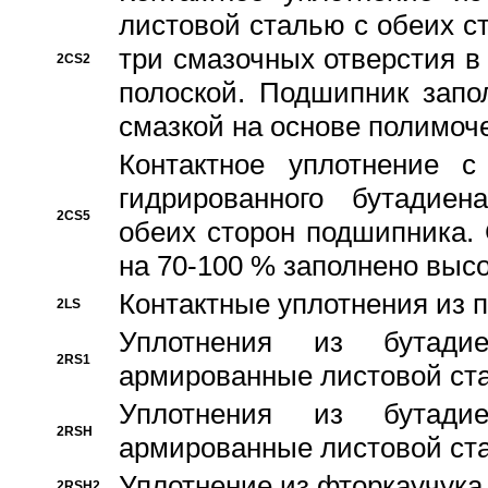
листовой сталью с обеих с
три смазочных отверстия в
2CS2
полоской. Подшипник запо
смазкой на основе полимо
Контактное уплотнение 
гидрированного бутадиен
2CS5
обеих сторон подшипника.
на 70-100 % заполнено выс
Контактные уплотнения из 
2LS
Уплотнения из бутадие
2RS1
армированные листовой ста
Уплотнения из бутадие
2RSH
армированные листовой ста
Уплотнение из фторкаучука
2RSH2