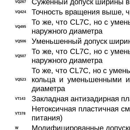
Суженный допуск ширины вн
VQ267
Точность вращения выше, 
VQ424
То же, что CL7C, но с ум
VQ495
наружного диаметра
Уменьшенный допуск ширин
VQ506
То же, что CL7C, но с ум
VQ507
наружного диаметра
То же, что CL7C, но с уме
кольца и уменьшенными и
VQ523
диаметра
Закладная антизадирная пл
VT143
Нетоксичная пластичная сма
VT378
питания)
Модифицированные допуски
W