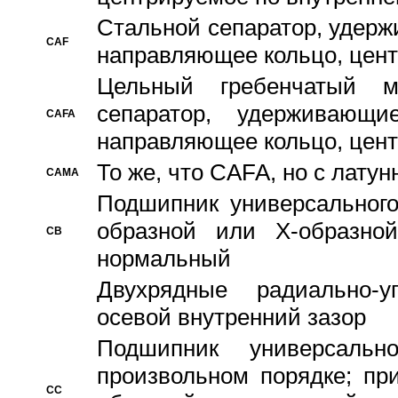
Стальной сепаратор, удерж
CAF
направляющее кольцо, цент
Цельный гребенчатый м
сепаратор, удерживающ
CAFA
направляющее кольцо, цент
То же, что CAFA, но с лату
CAMA
Подшипник универсального
образной или Х-образно
CB
нормальный
Двухрядные радиально-
осевой внутренний зазор
Подшипник универсальн
произвольном порядке; пр
CC