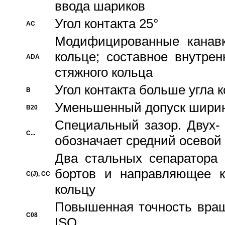
ввода шариков
Угол контакта 25°
AC
Модифицированные канавк
кольце; составное внутре
ADA
стяжного кольца
Угол контакта больше угла 
B
Уменьшенный допуск шири
B20
Специальный зазор. Двух-
C...
обозначает средний осевой
Два стальных сепаратора 
бортов и направляющее к
C(J), CC
кольцу
Повышенная точность враще
C08
ISO