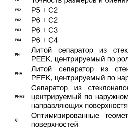
Точность размеров и биения
P6
P5 + C2
P52
P6 + C2
P62
P6 + C3
P63
P6 + C4
P64
Литой сепаратор из стек
PH
PEEK, центрируемый по ро
Литой сепаратор из стек
PHA
PEEK, центрируемый по на
Сепаратор из стеклонапо
центрируемый по наружном
PHAS
направляющих поверхностя
Оптимизированные геомет
Q
поверхностей