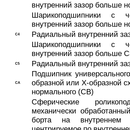
внутренний зазор больше н
Шарикоподшипники с че
внутренний зазор больше н
Pадиальный внутренний за
C4
Шарикоподшипники с че
внутренний зазор больше C
Pадиальный внутренний за
C5
Подшипник универсального
образной или Х-образной с
CA
нормального (CB)
Сферические роликопо
механически обработанный
борта на внутреннем 
центрируемое по внутренне