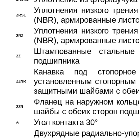
Уплотнения низкого трения
2RSL
(NBR), армированные листо
Уплотнения низкого трения
2RZ
(NBR), армированные листо
Штампованные стальные
2Z
подшипника
Канавка под стопорно
установленным стопорным
2ZNR
защитными шайбами с обеи
Фланец на наружном кольц
2ZR
шайбы с обеих сторон под
Угол контакта 30°
A
Двухрядные радиально-упо