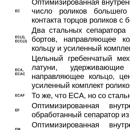
Oптимизированная внутренн
число роликов большего
EC
контакта торцов роликов с 
Два стальных сепаратора 
бортов, направляющее ко
EC(J),
ECC(J)
кольцу и усиленный компле
Цельный гребенчатый мех
латуни, удерживающи
ECA,
ECAC
направляющее кольцо, цен
усиленный комплект ролико
То же, что ECA, но со стал
ECAF
Оптимизированная внут
EF
обработанный сепаратор из
Оптимизированная внут
EM