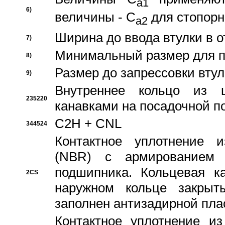
a1
6)
величины - C
для стопорн
a2
Ширина до ввода втулки в 
7)
Минимальный размер для п
8)
Размер до запрессовки втул
9)
Внутреннее кольцо из 
235220
канавками на посадочной п
C2H + CNL
344524
Контактное уплотнение и
(NBR) с армированием 
подшипника. Кольцевая к
2CS
наружном кольце закрыт
заполнен антизадирной пла
Контактное уплотнение и