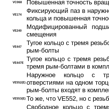
Повышенная точность вращ
VC068
Фиксирующий паз в наружн
VE174
кольца и повышенная точн
Модифицированный подши
VE240
смещения
Тугое кольцо с тремя резь
VE447
рым-болты
Тугое кольцо с тремя рез
VE447E
тремя рым-болтами в компл
Наружное кольцо с тр
отверстиями на одном торце
VE552(E)
рым-болты входят в компле
То же, что VE552, но с рез
VE553(E)
Свободное кольцо с трем