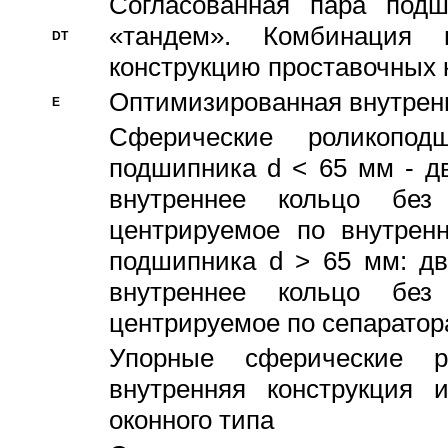
Согласованная пара под
«тандем». Комбинация
DT
конструкцию проставочных 
Оптимизированная внутрен
E
Сферические роликопод
подшипника d < 65 мм - дв
внутреннее кольцо без
центрируемое по внутренн
подшипника d > 65 мм: дв
внутреннее кольцо без
центрируемое по сепарато
Упорные сферические ро
внутренняя конструкция 
оконного типа