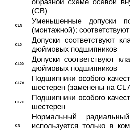
образной схеме осевой вн
(CB)
Уменьшенные допуски 
CLN
(монтажной); соответствуют
Допуски соответствуют кл
CL0
дюймовых подшипников
Допуски соответствуют кл
CL00
дюймовых подшипников
Подшипники особого качест
CL7A
шестерен (заменены на CL
Подшипники особого качест
CL7C
шестерен
Hормальный радиальный
используется только в ко
CN