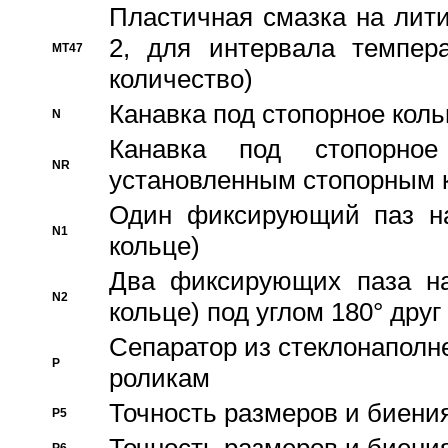
Пластичная смазка на лити
2, для интервала темпера
MT47
количество)
Канавка под стопорное кол
N
Канавка под стопорно
NR
установленным стопорным 
Один фиксирующий паз на
N1
кольце)
Два фиксирующих паза на
N2
кольце) под углом 180° друг 
Cепаратор из стеклонаполн
P
роликам
Точность размеров и биения
P5