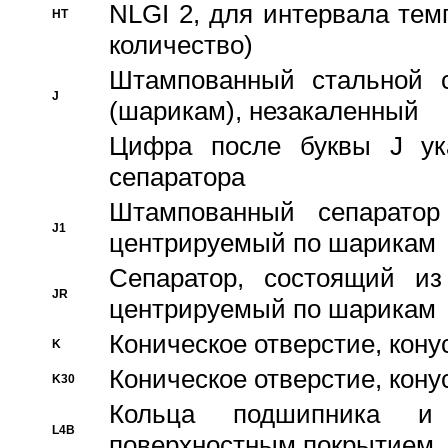
NLGI 2, для интервала темп
HT
количество)
Штампованный стальной с
J
(шарикам), незакаленный
Цифра после буквы J ука
сепаратора
Штампованный сепаратор
J1
центрируемый по шарикам
Сепаратор, состоящий из
JR
центрируемый по шарикам
Коническое отверстие, кону
K
Коническое отверстие, кону
K30
Кольца подшипника и
L4B
поверхностным покрытием