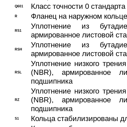
Класс точности 0 стандар
Q601
Фланец на наружном кольц
R
Уплотнение из бутадие
RS1
армированное листовой ста
Уплотнение из бутадие
RSH
армированное листовой ста
Уплотнение низкого трения
(NBR), армированное л
RSL
подшипника
Уплотнение низкого трения
(NBR), армированное л
RZ
подшипника
Кольца стабилизированы дл
S1