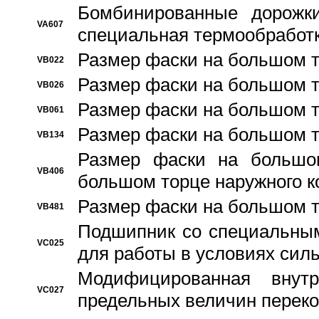
Бомбинированные дорожк
VA607
специальная термообработ
Размер фаски на большом т
VB022
Размер фаски на большом т
VB026
Размер фаски на большом т
VB061
Размер фаски на большом т
VB134
Размер фаски на большо
VB406
большом торце наружного к
Размер фаски на большом т
VB481
Подшипник со специальным
VC025
для работы в условиях сил
Модифицированная внут
VC027
предельных величин переко