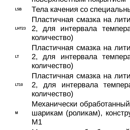
Тела качения со специаль
L5B
Пластичная смазка на лити
2, для интервала темпера
LHT23
количество)
Пластичная смазка на лити
2, для интервала темпера
LT
количество)
Пластичная смазка на лити
2, для интервала темпер
LT10
количество)
Механически обработанный 
шарикам (роликам), констр
M
M1