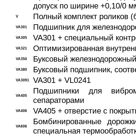
допуск по ширине +0,10/0 м
Полный комплект роликов (
V
Подшипник для железнодор
VA301
VA301 + специальный контр
VA305
Оптимизированная внутрен
VA321
Буксовый железнодорожный
VA350
Буксовый подшипник, соотв
VA380
VA301 + VL0241
VA3091
Подшипники для вибром
VA405
сепараторами
VA405 + отверстие с покры
VA406
Бомбинированные дорожк
VA606
специальная термообработ