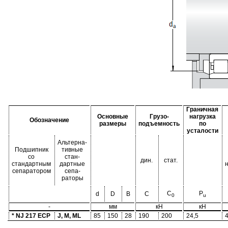
Граничная
Основные
Грузо-
нагрузка
Обозначение
размеры
подъемность
по
усталости
Альтерна-
Подшипник
тивные
со
стан-
дин.
стат.
стандартным
дартные
сепаратором
сепа-
раторы
C
P
d
D
B
C
0
u
-
мм
кН
кН
* NJ 217 ECP
J, M, ML
85
150
28
190
200
24,5