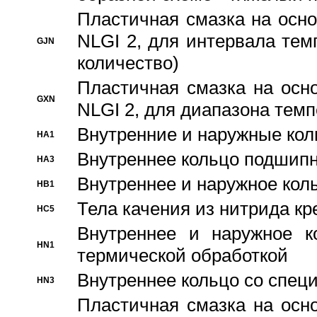
Пластичная смазка на осно
NLGI 2, для интервала темп
GJN
количество)
Пластичная смазка на осн
GXN
NLGI 2, для диапазона темп
Внутренние и наружные кол
HA1
Bнутреннее кольцо подшипн
HA3
Bнутреннее и наружное коль
HB1
Тела качения из нитрида к
HC5
Bнутреннее и наружное к
HN1
термической обработкой
Внутреннее кольцо со спец
HN3
Пластичная смазка на осн