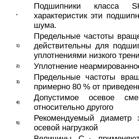
Подшипники класса S
характеристик эти подшип
*
шума.
Предельные частоты враще
действительны для подши
1)
уплотнениями низкого трени
Уплотнение неармированно
2)
Предельные частоты вращ
3)
примерно 80 % от приведен
Допустимое осевое сме
4)
относительно другого
Рекомендуемый диаметр 
5)
осевой нагрузкой
Величины C
применяют