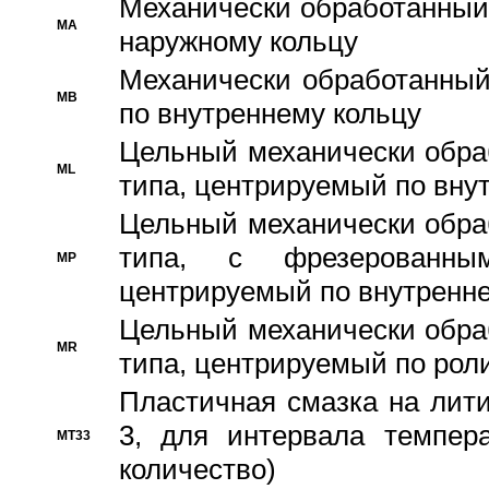
Механически обработанный
MA
наружному кольцу
Механически обработанный
MB
по внутреннему кольцу
Цельный механически обра
ML
типа, центрируемый по вну
Цельный механически обра
типа, с фрезерованны
MP
центрируемый по внутренне
Цельный механически обра
MR
типа, центрируемый по рол
Пластичная смазка на лити
3, для интервала темпера
MT33
количество)