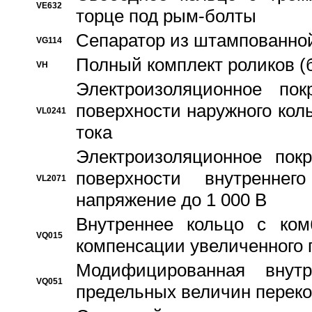
VE632
торце под рым-болты
Сепаратор из штампованной
VG114
Полный комплект роликов (
VH
Электроизоляционное по
поверхности наружного коль
VL0241
тока
Электроизоляционное пок
поверхности внутреннег
VL2071
напряжение до 1 000 В
Bнутреннее кольцо с ком
VQ015
компенсации увеличенного 
Модифицированная внут
VQ051
предельных величин переко