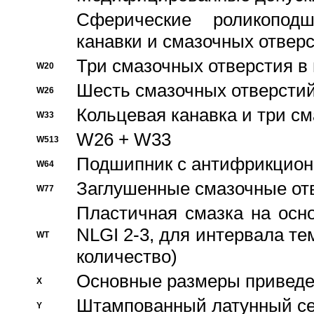
Сферические роликопод
канавки и смазочных отвер
Три смазочных отверстия в
W20
Шесть смазочных отверстий
W26
Кольцевая канавка и три с
W33
W26 + W33
W513
Подшипник с антифрикционн
W64
Заглушенные смазочные от
W77
Пластичная смазка на осн
NLGI 2-3, для интервала те
WT
количество)
Основные размеры приведен
X
Штампованный латунный се
Y