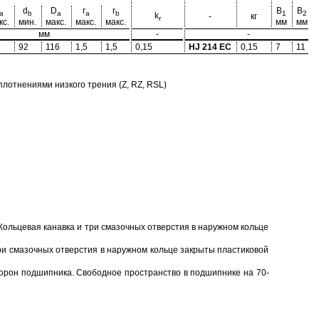
d
D
r
r
B
B
a
b
a
a
b
1
2
k
-
кг
r
кс.
мин.
макс.
макс.
макс.
мм
мм
мм
-
-
92
116
1,5
1,5
0,15
HJ 214 EC
0,15
7
11
отнениями низкого трения (Z, RZ, RSL)
Кольцевая канавка и три смазочных отверстия в наружном кольце
ри смазочных отверстия в наружном кольце закрыты пластиковой
торон подшипника. Свободное пространство в подшипнике на 70-