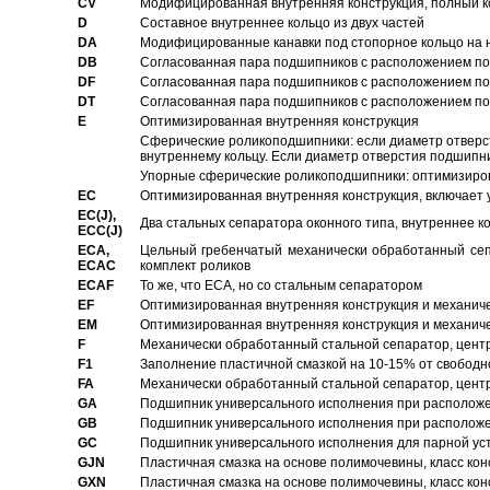
CV
Модифицированная внутренняя конструкция, полный к
D
Составное внутреннее кольцо из двух частей
DA
Модифицированные канавки под стопорное кольцо на н
DB
Согласованная пара подшипников с расположением по 
DF
Согласованная пара подшипников с расположением по 
DT
Согласованная пара подшипников с расположением по 
E
Оптимизированная внутренняя конструкция
Сферические роликоподшипники: если диаметр отверст
внутреннему кольцу. Если диаметр отверстия подшипни
Упорные сферические роликоподшипники: оптимизиров
EC
Oптимизированная внутренняя конструкция, включает 
EC(J),
Два стальных сепаратора оконного типа, внутреннее к
ECC(J)
ECA,
Цельный гребенчатый механически обработанный сеп
ECAC
комплект роликов
ECAF
То же, что ECA, но со стальным сепаратором
EF
Оптимизированная внутренняя конструкция и механич
EM
Оптимизированная внутренняя конструкция и механич
F
Механически обработанный стальной сепаратор, цен
F1
Заполнение пластичной смазкой на 10-15% от свободн
FA
Механически обработанный стальной сепаратор, цент
GA
Подшипник универсального исполнения при расположен
GB
Подшипник универсального исполнения при расположен
GC
Подшипник универсального исполнения для парной уст
GJN
Пластичная смазка на основе полимочевины, класс конс
GXN
Пластичная смазка на основе полимочевины, класс конс