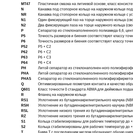
MT47
Пластичная смазка на литиевой основе, класс консисте
N
Канавка под стопорное кольцо на наружном кольце по
NR
Канавка под стопорное кольцо на наружном кольце с 
N1
Один фиксирующий паз на торце наружного кольца (св
N2
Два фиксирующих паза на торце наружного кольца (своб
P
Cепаратор из стеклонаполненного полиамида 6,6, цен
P5
Точность размеров и биения соответствуют классу точн
P6
Точность размеров и биения соответствует классу точн
P52
P5 + C2
P62
P6 + C2
P63
P6 + C3
P64
P6 + C4
PH
Литой сепаратор из стеклонаполнен-ного полиэфирэф
PHA
Литой сепаратор из стеклонаполненного полиэфирэфи
PHAS
Сепаратор из стеклонаполненного полиэфирэфиркетон
Q
Оптимизированные геометрия контакта и качество обр
Q601
Класс точности 0 стандарта ABMA для дюймовых подш
R
Фланец на наружном кольце
RS1
Уплотнение из бутадиенакрилнитрильного каучука (NB
RSH
Уплотнение из бутадиенакрилнитрильного каучука (NB
RSL
Уплотнение низкого трения из бутадиенакрилнитрильно
RZ
Уплотнение низкого трения из бутадиенакрилнитрильно
S1
Кольца стабилизированы для рабочих температур до +
S2
Кольца стабилизированы для рабочих температур до +
T
Буква T с последующим числом обозначает общую шир