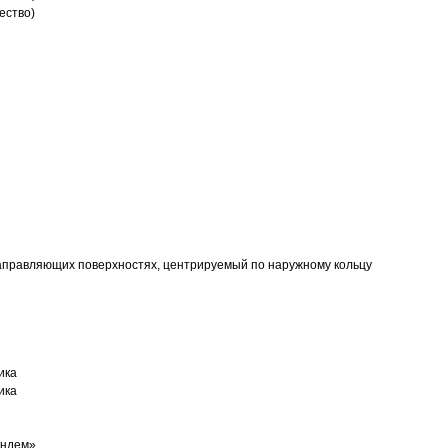
ество)
аправляющих поверхностях, центрируемый по наружному кольцу
ика
ика
андем»