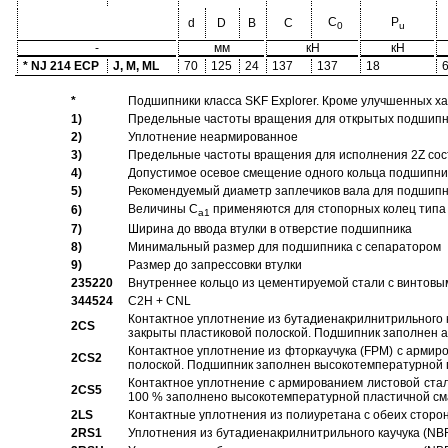
C
P
d
D
B
C
0
u
-
мм
кН
кН
* NJ 214 ECP
J, M, ML
70
125
24
137
137
18
*
Подшипники класса SKF Explorer. Кроме улучшенных х
1)
Предельные частоты вращения для открытых подшипник
2)
Уплотнение неармированное
3)
Предельные частоты вращения для исполнения 2Z сос
4)
Допустимое осевое смещение одного кольца подшипник
5)
Рекомендуемый диаметр заплечиков вала для подшипни
Величины C
применяются для стопорных колец типа 
6)
a1
7)
Ширина до ввода втулки в отверстие подшипника
8)
Минимальный размер для подшипника с сепаратором
9)
Размер до запрессовки втулки
235220
Внутреннее кольцо из цементируемой стали с винтовы
344524
C2H + CNL
Контактное уплотнение из бутадиенакрилнитрильного к
2CS
закрыты пластиковой полоской. Подшипник заполнен 
Контактное уплотнение из фторкаучука (FPM) с армир
2CS2
полоской. Подшипник заполнен высокотемпературной 
Контактное уплотнение с армированием листовой стал
2CS5
100 % заполнено высокотемпературной пластичной см
2LS
Контактные уплотнения из полиуретана с обеих сторо
2RS1
Уплотнения из бутадиенакрилнитрильного каучука (NB