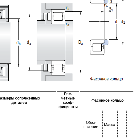
Рас-
азмеры сопряженных
четные
Фасонное кольцо
деталей
коэф-
фициенты
Обоз-
Масса
-
-
начение