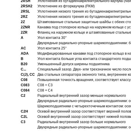
2RSH
Уплотнения из бутадиенакрилнитрильного каучука (NB
2RSH2
Уплотнение из фторкаучука (FKM)
2RSL
Уплотнения низкого трения из бутадиенакрилнитрильн
2RZ
Уплотнения низкого трения из бутадиенакрилнитрильн
2Z
Штампованные стальные защитные шайбы с обеих ст
2ZNR
Канавка под стопорное кольцо на наружном кольце с
2ZR
Фланец на наружном кольце и штампованные стальны
A
Угол контакта 30°
Двухрядные радиально-упорные шарикоподшипники: бе
AC
Угол контакта 25°
ADA
Модифицированные канавки под стопорное кольцо в на
B
Угол контакта больше угла контакта стандартного под
B20
Уменьшенный допуск ширины подшипника
C...
Специальный зазор. Двух- или трехзначное число посл
C(J), CC
Два стальных сепаратора оконного типа, внутреннее к
C08
Повышенная точность вращения, соответствует классу 
C083
C08 + C3
C084
C08 + C4
C2
Pадиальный внутренний зазор меньше нормального
Двухрядные радиально-упорные шарикоподшипники: о
Шарикоподшипники с четырехточечным контактом: осе
C2H
Осевой внутренний зазор соответствует верхней поло
C2L
Осевой внутренний зазор соответствует нижней полов
C3
Pадиальный внутренний зазор больше нормального
Двухрядные радиально-упорные шарикоподшипники: ос