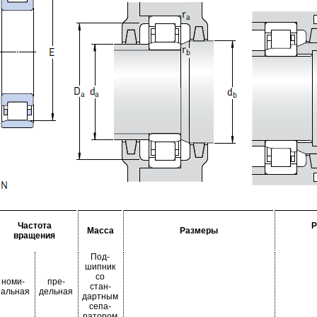
Частота
Р
Масса
Размеры
вращения
Под-
шипник
со
номи-
пре-
стан-
нальная
дельная
дартным
сепа-
ратором