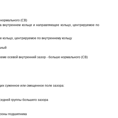
 нормального (CB)
а внутреннем кольце и направляющее кольцо, центрируемое по
 кольцо, центрируемое по внутреннему кольцу
ьный
еме осевой внутренний зазор - больше нормального (CB)
щих суженное или смещенное поле зазора:
седней группы большего зазора
ороны подшипника