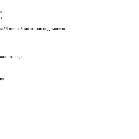
а
а
шайбами с обеих сторон подшипника
ного кольца
ьцу