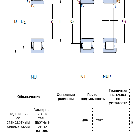
Граничная
Основные
Грузо-
нагрузка
Обозначение
размеры
подъемность
по
усталости
Альтерна-
Подшипник
тивные
со
стан-
дин.
стат.
стандартным
дартные
сепаратором
сепа-
раторы