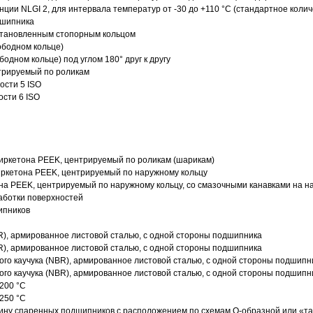
нции NLGI 2, для интервала температур от -30 до +110 °C (стандартное колич
дшипника
установленным стопорным кольцом
ободном кольце)
одном кольце) под углом 180° друг к другу
трируемый по роликам
ости 5 ISO
ости 6 ISO
иркетона PEEK, центрируемый по роликам (шарикам)
ркетона PEEK, центрируемый по наружному кольцу
а PEEK, центрируемый по наружному кольцу, со смазочными канавками на н
аботки поверхностей
ипников
R), армированное листовой сталью, с одной стороны подшипника
R), армированное листовой сталью, с одной стороны подшипника
го каучука (NBR), армированное листовой сталью, с одной стороны подшипн
го каучука (NBR), армированное листовой сталью, с одной стороны подшипн
200 °C
250 °C
ину спаренных подшипников с расположением по схемам О-образной или «т