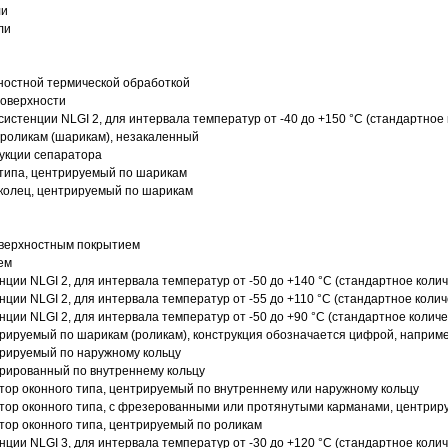
ли
ли
ностной термической обработкой
поверхности
истенции NLGI 2, для интервала температур от -40 до +150 °C (стандартное 
роликам (шарикам), незакаленный
рукции сепаратора
 типа, центрируемый по шарикам
 колец, центрируемый по шарикам
оверхностным покрытием
ем
нции NLGI 2, для интервала температур от -50 до +140 °C (стандартное колич
нции NLGI 2, для интервала температур от -55 до +110 °C (стандартное колич
нции NLGI 2, для интервала температур от -50 до +90 °C (стандартное количе
рируемый по шарикам (роликам), конструкция обозначается цифрой, наприме
рируемый по наружному кольцу
рированный по внутреннему кольцу
ор оконного типа, центрируемый по внутреннему или наружному кольцу
ор оконного типа, с фрезерованными или протянутыми карманами, центриру
ор оконного типа, центрируемый по роликам
нции NLGI 3, для интервала температур от -30 до +120 °C (стандартное колич