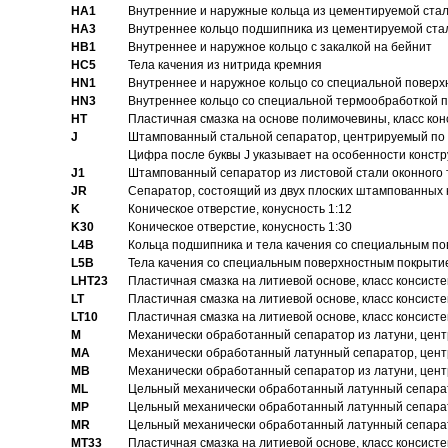
HA1
Внутренние и наружные кольца из цементируемой ста
HA3
Bнутреннее кольцо подшипника из цементируемой ста
HB1
Bнутреннее и наружное кольцо с закалкой на бейнит
HC5
Тела качения из нитрида кремния
HN1
Bнутреннее и наружное кольцо со специальной поверх
HN3
Внутреннее кольцо со специальной термообработкой 
HT
Пластичная смазка на основе полимочевины, класс конс
J
Штампованный стальной сепаратор, центрируемый по 
Цифра после буквы J указывает на особенности конст
J1
Штампованный сепаратор из листовой стали оконного
JR
Сепаратор, состоящий из двух плоских штампованных
K
Коническое отверстие, конусность 1:12
K30
Коническое отверстие, конусность 1:30
L4B
Кольца подшипника и тела качения со специальным п
L5B
Тела качения со специальным поверхностным покрыти
LHT23
Пластичная смазка на литиевой основе, класс консисте
LT
Пластичная смазка на литиевой основе, класс консисте
LT10
Пластичная смазка на литиевой основе, класс консисте
M
Механически обработанный сепаратор из латуни, цент
MA
Механически обработанный латунный сепаратор, цент
MB
Механически обработанный сепаратор из латуни, цент
ML
Цельный механически обработанный латунный сепарат
MP
Цельный механически обработанный латунный сепарат
MR
Цельный механически обработанный латунный сепарат
MT33
Пластичная смазка на литиевой основе, класс консисте