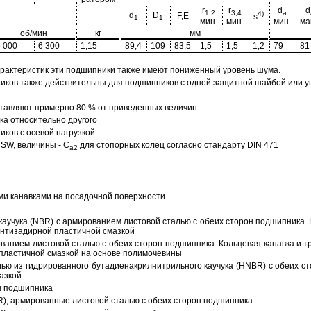
r
r
d
d
1,2
3,4
a
4)
d
D
F,E
s
1
1
мин.
мин.
мин.
ма
об/мин
кг
мм
6 000
6 300
1,15
89,4
109
83,5
1,5
1,5
1,2
79
81
арактеристик эти подшипники также имеют пониженный уровень шума.
ов также действительны для подшипников с одной защитной шайбой или упл
тавляют примерно 80 % от приведенных величин
а относительно другого
ков с осевой нагрузкой
SW, величины - C
для стопорных колец согласно стандарту DIN 471
a2
ми канавками на посадочной поверхности
аучука (NBR) с армированием листовой сталью с обеих сторон подшипника. 
антизадирной пластичной смазкой
ованием листовой сталью с обеих сторон подшипника. Кольцевая канавка и т
пластичной смазкой на основе полимочевины
ью из гидрированного бутадиенакрилнитрильного каучука (HNBR) с обеих с
азкой
н подшипника
R), армированные листовой сталью с обеих сторон подшипника