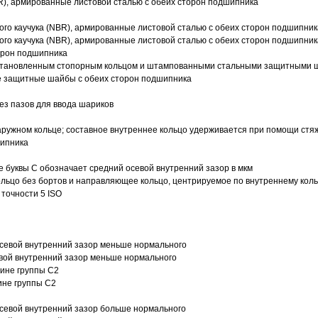
R), армированные листовой сталью с обеих сторон подшипника
ого каучука (NBR), армированные листовой сталью с обеих сторон подшипник
ого каучука (NBR), армированные листовой сталью с обеих сторон подшипник
орон подшипника
 установленным стопорным кольцом и штампованными стальными защитными 
е защитные шайбы с обеих сторон подшипника
з пазов для ввода шариков
ружном кольце; составное внутреннее кольцо удерживается при помощи стяж
шипника
е буквы С обозначает средний осевой внутренний зазор в мкм
ольцо без бортов и направляющее кольцо, центрируемое по внутреннему кол
точности 5 ISO
севой внутренний зазор меньше нормального
вой внутренний зазор меньше нормального
вине группы C2
ине группы C2
евой внутренний зазор больше нормального