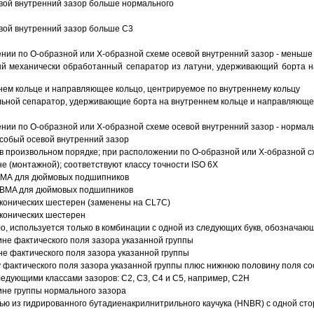
вой внутренний зазор больше нормального
вой внутренний зазор больше C3
ии по О-образной или Х-образной схеме осевой внутренний зазор - меньше
й механически обработанный сепаратор из латуни, удерживающий борта н
ем кольце и направляющее кольцо, центрируемое по внутреннему кольцу
ьной сепаратор, удерживающие борта на внутреннем кольце и направляющее
ии по О-образной или Х-образной схеме осевой внутренний зазор - нормал
собый осевой внутренний зазор
в произвольном порядке; при расположении по О-образной или Х-образной сх
 (монтажной); соответствуют классу точности ISO 6X
АВМА для дюймовых подшипников
 ABMA для дюймовых подшипников
 конических шестерен (заменены на CL7C)
 конических шестерен
о, используется только в комбинации с одной из следующих букв, обозначаю
ине фактического поля зазора указанной группы
не фактического поля зазора указанной группы
 фактического поля зазора указанной группы плюс нижнюю половину поля со
ледующими классами зазоров: С2, C3, С4 и С5, например, С2Н
ине группы нормального зазора
ью из гидрированного бутадиенакрилнитрильного каучука (HNBR) с одной ст