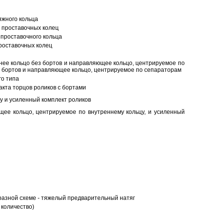
яжного кольца
 проставочных колец
проставочного кольца
роставочных колец
нее кольцо без бортов и направляющее кольцо, центрируемое по
ез бортов и направляющее кольцо, центрируемое по сепараторам
о типа
кта торцов роликов с бортами
у и усиленный комплект роликов
ее кольцо, центрируемое по внутреннему кольцу, и усиленный
разной схеме - тяжелый предварительный натяг
 количество)