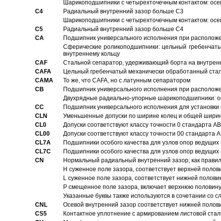
Шарикоподшипники с четырехточечным контактом: осе
C4
Pадиальный внутренний зазор больше C3
Шарикоподшипники с четырехточечным контактом: осе
C5
Pадиальный внутренний зазор больше C4
CA
Подшипник универсального исполнения при расположен
Сферические роликоподшипники: цельный гребенчаты
внутреннему кольцу
CAF
Стальной сепаратор, удерживающий борта на внутренн
CAFA
Цельный гребенчатый механически обработанный стал
CAMA
То же, что CAFA, но с латунным сепаратором
CB
Подшипник универсального исполнения при расположен
Двухрядные радиально-упорные шарикоподшипники: о
CC
Подшипник универсального исполнения для установки 
CLN
Уменьшенные допуски по ширине колец и общей ширине
CL0
Допуски соответствуют классу точности 0 стандарта 
CL00
Допуски соответствуют классу точности 00 стандарта
CL7A
Подшипники особого качества для узлов опор ведущих
CL7C
Подшипники особого качества для узлов опор ведущих
CN
Hормальный радиальный внутренний зазор; как правил
H суженное поле зазора, соответствует верхней полов
L суженное поле зазора, соответствует нижней полови
P смещенное поле зазора, включает верхнюю половину
Указанные буквы также используются в сочетании со с
CNL
Осевой внутренний зазор соответствует нижней полов
CS5
Контактное уплотнение с армированием листовой стал