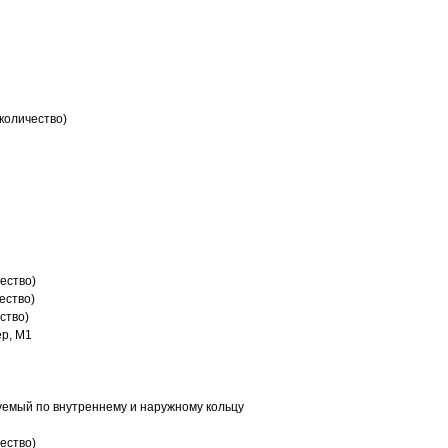
количество)
ество)
ество)
ство)
р, M1
емый по внутреннему и наружному кольцу
ество)