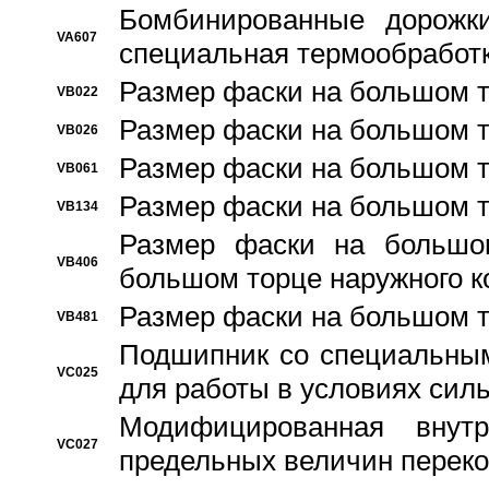
Бомбинированные дорожк
VA607
специальная термообработ
Размер фаски на большом т
VB022
Размер фаски на большом т
VB026
Размер фаски на большом т
VB061
Размер фаски на большом т
VB134
Размер фаски на большо
VB406
большом торце наружного к
Размер фаски на большом т
VB481
Подшипник со специальным
VC025
для работы в условиях сил
Модифицированная внут
VC027
предельных величин переко