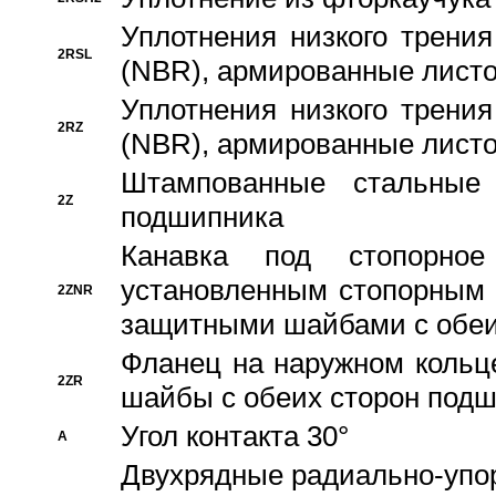
Уплотнения низкого трения
2RSL
(NBR), армированные листо
Уплотнения низкого трения
2RZ
(NBR), армированные листо
Штампованные стальные
2Z
подшипника
Канавка под стопорно
установленным стопорным
2ZNR
защитными шайбами с обеи
Фланец на наружном кольц
2ZR
шайбы с обеих сторон под
Угол контакта 30°
A
Двухрядные радиально-упо