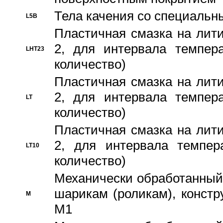
Тела качения со специаль
L5B
Пластичная смазка на лити
2, для интервала темпера
LHT23
количество)
Пластичная смазка на лити
2, для интервала темпера
LT
количество)
Пластичная смазка на лити
2, для интервала темпер
LT10
количество)
Механически обработанный 
шарикам (роликам), констр
M
M1