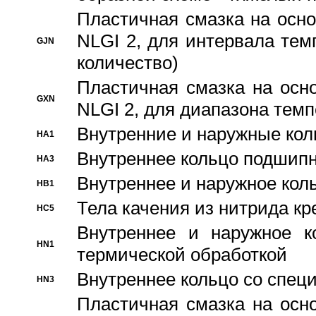
Пластичная смазка на осно
NLGI 2, для интервала темп
GJN
количество)
Пластичная смазка на осн
GXN
NLGI 2, для диапазона темп
Внутренние и наружные кол
HA1
Bнутреннее кольцо подшипн
HA3
Bнутреннее и наружное коль
HB1
Тела качения из нитрида к
HC5
Bнутреннее и наружное к
HN1
термической обработкой
Внутреннее кольцо со спец
HN3
Пластичная смазка на осн