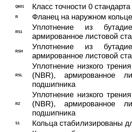
Класс точности 0 стандар
Q601
Фланец на наружном кольц
R
Уплотнение из бутадие
RS1
армированное листовой ста
Уплотнение из бутадие
RSH
армированное листовой ста
Уплотнение низкого трения
(NBR), армированное л
RSL
подшипника
Уплотнение низкого трения
(NBR), армированное л
RZ
подшипника
Кольца стабилизированы дл
S1