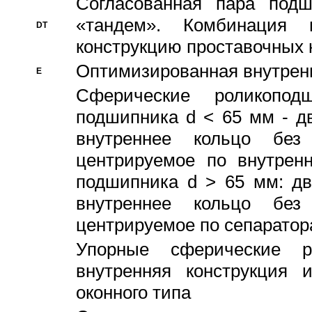
Согласованная пара под
«тандем». Комбинация
DT
конструкцию проставочных 
Оптимизированная внутрен
E
Сферические роликопод
подшипника d < 65 мм - дв
внутреннее кольцо без
центрируемое по внутренн
подшипника d > 65 мм: дв
внутреннее кольцо без
центрируемое по сепарато
Упорные сферические ро
внутренняя конструкция 
оконного типа