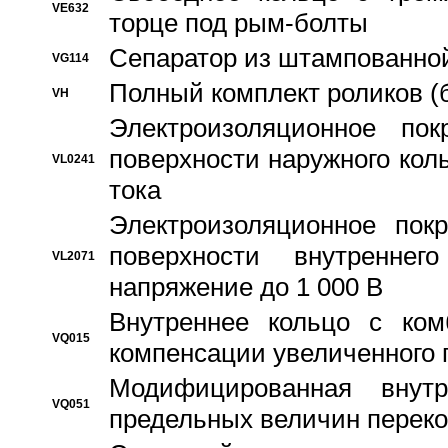
VE632
торце под рым-болты
Сепаратор из штампованной
VG114
Полный комплект роликов (
VH
Электроизоляционное по
поверхности наружного коль
VL0241
тока
Электроизоляционное пок
поверхности внутреннег
VL2071
напряжение до 1 000 В
Bнутреннее кольцо с ком
VQ015
компенсации увеличенного 
Модифицированная внут
VQ051
предельных величин переко