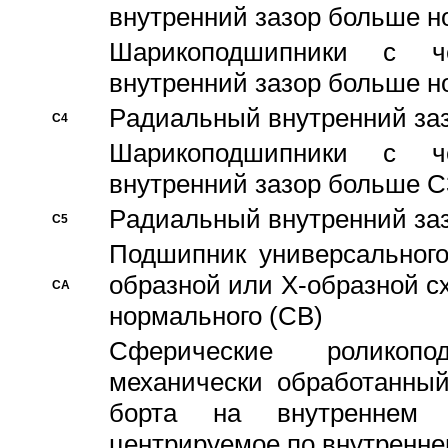
внутренний зазор больше н
Шарикоподшипники с че
внутренний зазор больше н
Pадиальный внутренний за
C4
Шарикоподшипники с че
внутренний зазор больше C
Pадиальный внутренний за
C5
Подшипник универсального
образной или Х-образной с
CA
нормального (CB)
Сферические роликопо
механически обработанный
борта на внутреннем 
центрируемое по внутренне