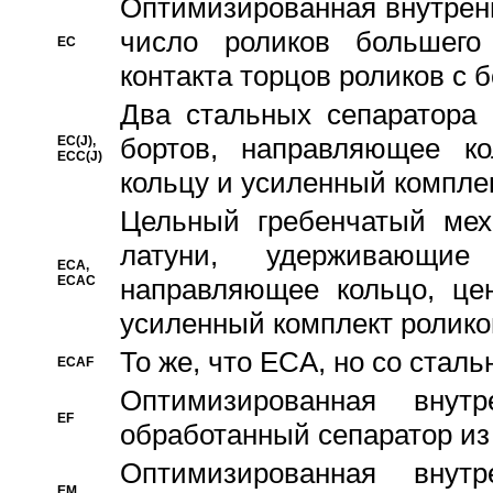
Oптимизированная внутренн
число роликов большего
EC
контакта торцов роликов с 
Два стальных сепаратора 
бортов, направляющее ко
EC(J),
ECC(J)
кольцу и усиленный компле
Цельный гребенчатый мех
латуни, удерживающи
ECA,
ECAC
направляющее кольцо, цен
усиленный комплект ролико
То же, что ECA, но со стал
ECAF
Оптимизированная внут
EF
обработанный сепаратор из
Оптимизированная внут
EM