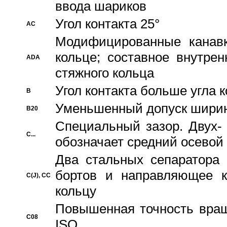
ввода шариков
Угол контакта 25°
AC
Модифицированные канавк
кольце; составное внутре
ADA
стяжного кольца
Угол контакта больше угла 
B
Уменьшенный допуск шири
B20
Специальный зазор. Двух-
C...
обозначает средний осевой
Два стальных сепаратора 
бортов и направляющее к
C(J), CC
кольцу
Повышенная точность враще
C08
ISO