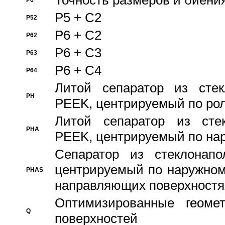
Точность размеров и биения
P6
P5 + C2
P52
P6 + C2
P62
P6 + C3
P63
P6 + C4
P64
Литой сепаратор из стек
PH
PEEK, центрируемый по ро
Литой сепаратор из стек
PHA
PEEK, центрируемый по на
Сепаратор из стеклонапо
центрируемый по наружном
PHAS
направляющих поверхностя
Оптимизированные геомет
Q
поверхностей