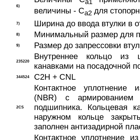
a1
6)
величины - C
для стопорн
a2
Ширина до ввода втулки в 
7)
Минимальный размер для п
8)
Размер до запрессовки втул
9)
Внутреннее кольцо из 
235220
канавками на посадочной п
C2H + CNL
344524
Контактное уплотнение и
(NBR) с армированием 
подшипника. Кольцевая к
2CS
наружном кольце закрыт
заполнен антизадирной пла
Контактное уплотнение и