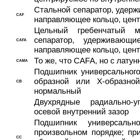
Стальной сепаратор, удерж
CAF
направляющее кольцо, цент
Цельный гребенчатый м
сепаратор, удерживающ
CAFA
направляющее кольцо, цент
То же, что CAFA, но с лату
CAMA
Подшипник универсального
образной или Х-образно
CB
нормальный
Двухрядные радиально-
осевой внутренний зазор
Подшипник универсальн
произвольном порядке; пр
CC