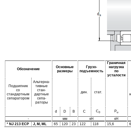
Граничная
Основные
Грузо-
нагрузка
Обозначение
размеры
подъемность
по
усталости
Альтерна-
Подшипник
тивные
со
стан-
дин.
стат.
стандартным
дартные
сепаратором
сепа-
раторы
C
P
d
D
B
C
0
u
-
мм
кН
кН
* NJ 213 ECP
J, M, ML
65
120
23
122
118
15,6