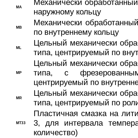
Механически обработанный
MA
наружному кольцу
Механически обработанный
MB
по внутреннему кольцу
Цельный механически обра
ML
типа, центрируемый по вну
Цельный механически обра
типа, с фрезерованны
MP
центрируемый по внутренне
Цельный механически обра
MR
типа, центрируемый по рол
Пластичная смазка на лити
3, для интервала темпера
MT33
количество)