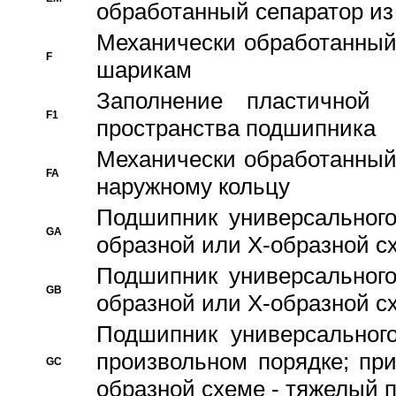
обработанный сепаратор из
Механически обработанный
F
шарикам
Заполнение пластичной
F1
пространства подшипника
Механически обработанный
FA
наружному кольцу
Подшипник универсального
GA
образной или Х-образной сх
Подшипник универсального
GB
образной или Х-образной с
Подшипник универсального
произвольном порядке; пр
GC
образной схеме - тяжелый 