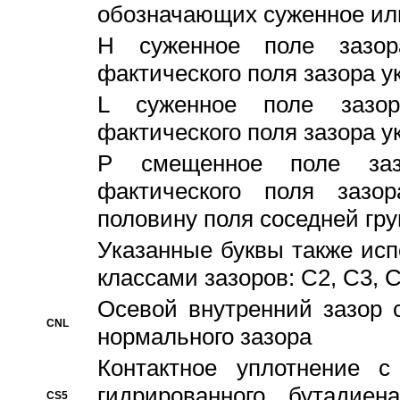
обозначающих суженное ил
H суженное поле зазора
фактического поля зазора у
L суженное поле зазор
фактического поля зазора у
P смещенное поле заз
фактического поля заз
половину поля соседней гр
Указанные буквы также ис
классами зазоров: С2, C3, 
Осевой внутренний зазор 
CNL
нормального зазора
Контактное уплотнение 
гидрированного бутадиен
CS5