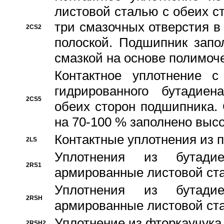
листовой сталью с обеих с
три смазочных отверстия в
2CS2
полоской. Подшипник запо
смазкой на основе полимо
Контактное уплотнение 
гидрированного бутадиен
2CS5
обеих сторон подшипника.
на 70-100 % заполнено выс
Контактные уплотнения из 
2LS
Уплотнения из бутадие
2RS1
армированные листовой ста
Уплотнения из бутадие
2RSH
армированные листовой ста
Уплотнение из фторкаучука
2RSH2