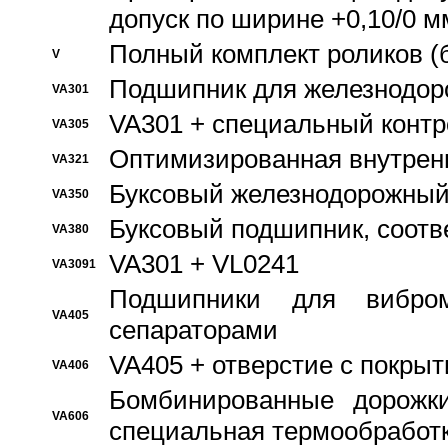
допуск по ширине +0,10/0 м
Полный комплект роликов (
V
Подшипник для железнодор
VA301
VA301 + специальный контр
VA305
Оптимизированная внутрен
VA321
Буксовый железнодорожный
VA350
Буксовый подшипник, соотв
VA380
VA301 + VL0241
VA3091
Подшипники для вибром
VA405
сепараторами
VA405 + отверстие с покры
VA406
Бомбинированные дорожк
VA606
специальная термообработ