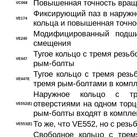
Повышенная точность вращ
VC068
Фиксирующий паз в наружн
VE174
кольца и повышенная точн
Модифицированный подши
VE240
смещения
Тугое кольцо с тремя резь
VE447
рым-болты
Тугое кольцо с тремя рез
VE447E
тремя рым-болтами в компл
Наружное кольцо с тр
отверстиями на одном торце
VE552(E)
рым-болты входят в компле
То же, что VE552, но с рез
VE553(E)
Свободное кольцо с трем