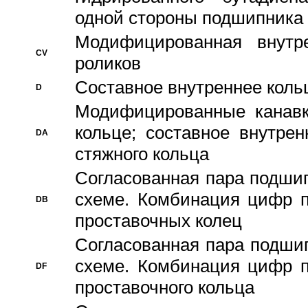
одной стороны подшипника
Модифицированная внутре
CV
роликов
Составное внутреннее кольц
D
Модифицированные канавк
кольце; составное внутре
DA
стяжного кольца
Согласованная пара подши
схеме. Комбинация цифр п
DB
проставочных колец
Согласованная пара подши
схеме. Комбинация цифр п
DF
проставочного кольца