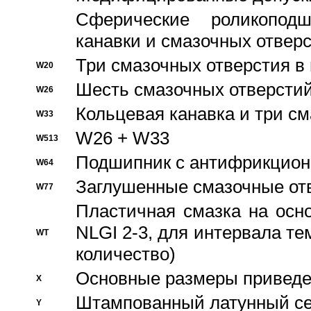
Сферические роликопод
канавки и смазочных отвер
Три смазочных отверстия в
W20
Шесть смазочных отверстий
W26
Кольцевая канавка и три с
W33
W26 + W33
W513
Подшипник с антифрикционн
W64
Заглушенные смазочные от
W77
Пластичная смазка на осн
NLGI 2-3, для интервала те
WT
количество)
Основные размеры приведен
X
Штампованный латунный се
Y