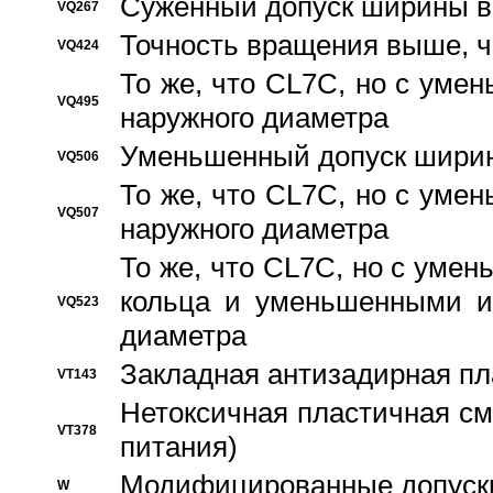
Суженный допуск ширины вн
VQ267
Точность вращения выше, 
VQ424
То же, что CL7C, но с ум
VQ495
наружного диаметра
Уменьшенный допуск ширин
VQ506
То же, что CL7C, но с ум
VQ507
наружного диаметра
То же, что CL7C, но с уме
кольца и уменьшенными и
VQ523
диаметра
Закладная антизадирная пл
VT143
Нетоксичная пластичная сма
VT378
питания)
Модифицированные допуски
W