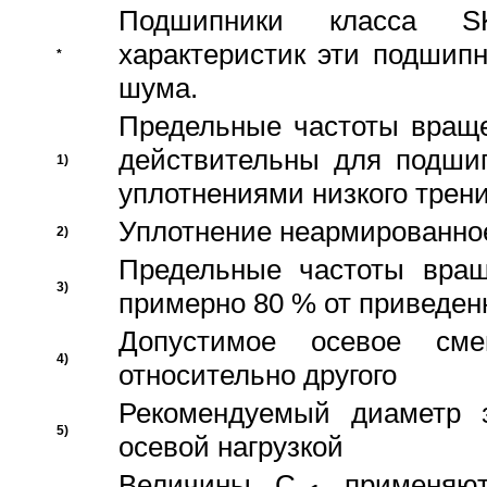
Подшипники класса S
характеристик эти подшип
*
шума.
Предельные частоты враще
действительны для подши
1)
уплотнениями низкого трени
Уплотнение неармированно
2)
Предельные частоты вращ
3)
примерно 80 % от приведен
Допустимое осевое сме
4)
относительно другого
Рекомендуемый диаметр 
5)
осевой нагрузкой
Величины C
применяют