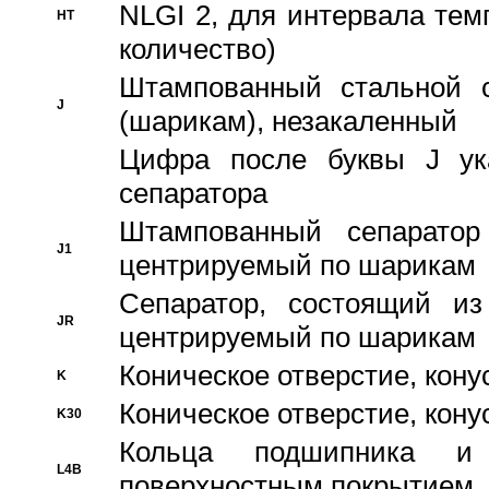
NLGI 2, для интервала темп
HT
количество)
Штампованный стальной с
J
(шарикам), незакаленный
Цифра после буквы J ука
сепаратора
Штампованный сепаратор
J1
центрируемый по шарикам
Сепаратор, состоящий из
JR
центрируемый по шарикам
Коническое отверстие, кону
K
Коническое отверстие, кону
K30
Кольца подшипника и
L4B
поверхностным покрытием