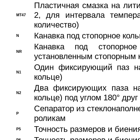
Пластичная смазка на лити
2, для интервала темпера
MT47
количество)
Канавка под стопорное кол
N
Канавка под стопорно
NR
установленным стопорным 
Один фиксирующий паз на
N1
кольце)
Два фиксирующих паза на
N2
кольце) под углом 180° друг 
Cепаратор из стеклонаполн
P
роликам
Точность размеров и биения
P5