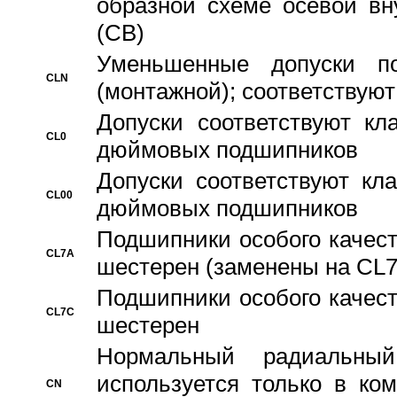
образной схеме осевой вн
(CB)
Уменьшенные допуски 
CLN
(монтажной); соответствуют
Допуски соответствуют кл
CL0
дюймовых подшипников
Допуски соответствуют кл
CL00
дюймовых подшипников
Подшипники особого качест
CL7A
шестерен (заменены на CL
Подшипники особого качест
CL7C
шестерен
Hормальный радиальный
используется только в ко
CN