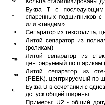
Кольца стабилизированы дл
S2
Буква T с последующим
спаренных подшипников с 
T
или «тандем»
Сепаратор из текстолита, 
TH
Литой сепаратор из полиа
TN
(роликам)
Литой сепаратор из стекл
TN9
центрируемый по шарикам 
Литой сепаратор из стек
TNH
(PEEK), центрируемый по 
Буква U в сочетании с одн
U.
допуск общей ширины
Примеры: U2 - общий допу