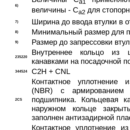
a1
6)
величины - C
для стопорн
a2
Ширина до ввода втулки в 
7)
Минимальный размер для п
8)
Размер до запрессовки втул
9)
Внутреннее кольцо из 
235220
канавками на посадочной п
C2H + CNL
344524
Контактное уплотнение и
(NBR) с армированием 
подшипника. Кольцевая к
2CS
наружном кольце закрыт
заполнен антизадирной пла
Контактное уплотнение и