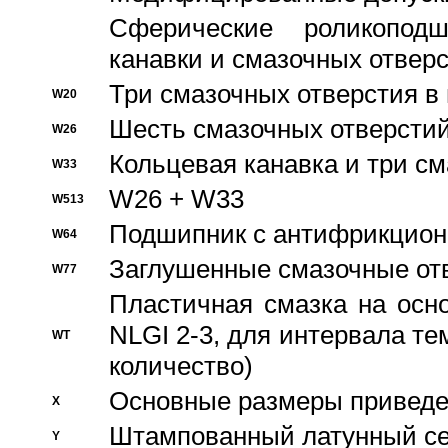
Сферические роликопод
канавки и смазочных отвер
Три смазочных отверстия в
W20
Шесть смазочных отверстий
W26
Кольцевая канавка и три с
W33
W26 + W33
W513
Подшипник с антифрикционн
W64
Заглушенные смазочные от
W77
Пластичная смазка на осн
NLGI 2-3, для интервала те
WT
количество)
Основные размеры приведен
X
Штампованный латунный се
Y