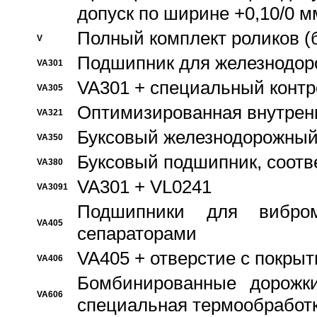
допуск по ширине +0,10/0 м
Полный комплект роликов (
V
Подшипник для железнодор
VA301
VA301 + специальный контр
VA305
Оптимизированная внутрен
VA321
Буксовый железнодорожный
VA350
Буксовый подшипник, соотв
VA380
VA301 + VL0241
VA3091
Подшипники для вибром
VA405
сепараторами
VA405 + отверстие с покры
VA406
Бомбинированные дорожк
VA606
специальная термообработ