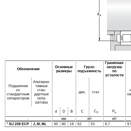
Граничная
Основные
Грузо-
нагрузка
Обозначение
размеры
подъемность
по
усталости
Альтерна-
Подшипник
тивные
со
стан-
дин.
стат.
стандартным
дартные
н
сепаратором
сепа-
раторы
C
P
d
D
B
C
0
u
-
мм
кН
кН
* NJ 208 ECP
J, M, ML
40
80
18
62
53
6,7
9 