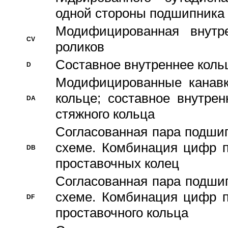
одной стороны подшипника
Модифицированная внутре
CV
роликов
Составное внутреннее кольц
D
Модифицированные канавк
кольце; составное внутре
DA
стяжного кольца
Согласованная пара подши
схеме. Комбинация цифр п
DB
проставочных колец
Согласованная пара подши
схеме. Комбинация цифр п
DF
проставочного кольца