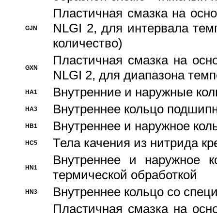
Пластичная смазка на осно
NLGI 2, для интервала темп
GJN
количество)
Пластичная смазка на осн
GXN
NLGI 2, для диапазона темп
Внутренние и наружные кол
HA1
Bнутреннее кольцо подшипн
HA3
Bнутреннее и наружное коль
HB1
Тела качения из нитрида к
HC5
Bнутреннее и наружное к
HN1
термической обработкой
Внутреннее кольцо со спец
HN3
Пластичная смазка на осн