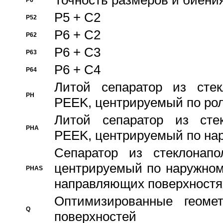
Точность размеров и биения
P6
P5 + C2
P52
P6 + C2
P62
P6 + C3
P63
P6 + C4
P64
Литой сепаратор из стек
PH
PEEK, центрируемый по ро
Литой сепаратор из стек
PHA
PEEK, центрируемый по на
Сепаратор из стеклонапо
центрируемый по наружном
PHAS
направляющих поверхностя
Оптимизированные геомет
Q
поверхностей