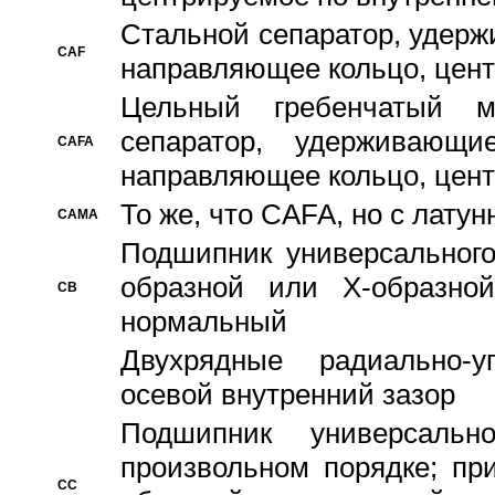
Стальной сепаратор, удерж
CAF
направляющее кольцо, цент
Цельный гребенчатый м
сепаратор, удерживающ
CAFA
направляющее кольцо, цент
То же, что CAFA, но с лату
CAMA
Подшипник универсального
образной или Х-образно
CB
нормальный
Двухрядные радиально-
осевой внутренний зазор
Подшипник универсальн
произвольном порядке; пр
CC