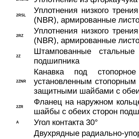
Уплотнения низкого трения
2RSL
(NBR), армированные листо
Уплотнения низкого трения
2RZ
(NBR), армированные листо
Штампованные стальные
2Z
подшипника
Канавка под стопорно
установленным стопорным
2ZNR
защитными шайбами с обеи
Фланец на наружном кольц
2ZR
шайбы с обеих сторон под
Угол контакта 30°
A
Двухрядные радиально-упо