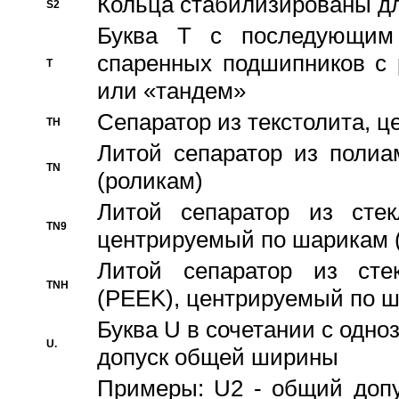
Кольца стабилизированы дл
S2
Буква T с последующим
спаренных подшипников с 
T
или «тандем»
Сепаратор из текстолита, 
TH
Литой сепаратор из полиа
TN
(роликам)
Литой сепаратор из стекл
TN9
центрируемый по шарикам 
Литой сепаратор из стек
TNH
(PEEK), центрируемый по 
Буква U в сочетании с одн
U.
допуск общей ширины
Примеры: U2 - общий допу