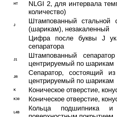
NLGI 2, для интервала темп
HT
количество)
Штампованный стальной с
J
(шарикам), незакаленный
Цифра после буквы J ука
сепаратора
Штампованный сепаратор
J1
центрируемый по шарикам
Сепаратор, состоящий из
JR
центрируемый по шарикам
Коническое отверстие, кону
K
Коническое отверстие, кону
K30
Кольца подшипника и
L4B
поверхностным покрытием