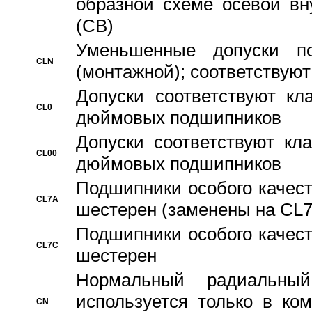
образной схеме осевой вн
(CB)
Уменьшенные допуски 
CLN
(монтажной); соответствуют
Допуски соответствуют кл
CL0
дюймовых подшипников
Допуски соответствуют кл
CL00
дюймовых подшипников
Подшипники особого качест
CL7A
шестерен (заменены на CL
Подшипники особого качест
CL7C
шестерен
Hормальный радиальный
используется только в ко
CN