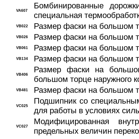
Бомбинированные дорожк
VA607
специальная термообработ
Размер фаски на большом т
VB022
Размер фаски на большом т
VB026
Размер фаски на большом т
VB061
Размер фаски на большом т
VB134
Размер фаски на большо
VB406
большом торце наружного к
Размер фаски на большом т
VB481
Подшипник со специальным
VC025
для работы в условиях сил
Модифицированная внут
VC027
предельных величин переко