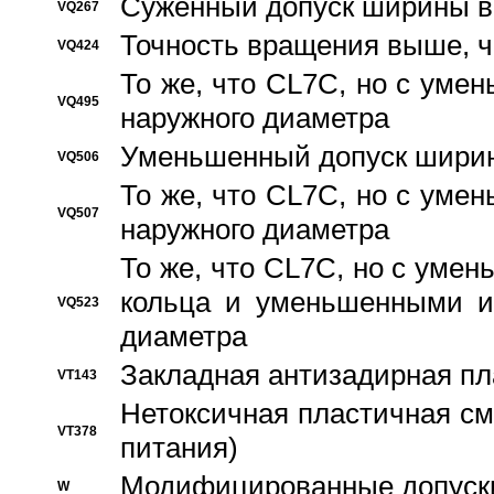
Суженный допуск ширины вн
VQ267
Точность вращения выше, 
VQ424
То же, что CL7C, но с ум
VQ495
наружного диаметра
Уменьшенный допуск ширин
VQ506
То же, что CL7C, но с ум
VQ507
наружного диаметра
То же, что CL7C, но с уме
кольца и уменьшенными и
VQ523
диаметра
Закладная антизадирная пл
VT143
Нетоксичная пластичная сма
VT378
питания)
Модифицированные допуски
W