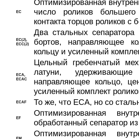
Oптимизированная внутренн
число роликов большего
EC
контакта торцов роликов с 
Два стальных сепаратора 
бортов, направляющее ко
EC(J),
ECC(J)
кольцу и усиленный компле
Цельный гребенчатый мех
латуни, удерживающи
ECA,
ECAC
направляющее кольцо, цен
усиленный комплект ролико
То же, что ECA, но со стал
ECAF
Оптимизированная внут
EF
обработанный сепаратор из
Оптимизированная внут
EM