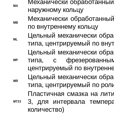
Механически обработанный
MA
наружному кольцу
Механически обработанный
MB
по внутреннему кольцу
Цельный механически обра
ML
типа, центрируемый по вну
Цельный механически обра
типа, с фрезерованны
MP
центрируемый по внутренне
Цельный механически обра
MR
типа, центрируемый по рол
Пластичная смазка на лити
3, для интервала темпера
MT33
количество)