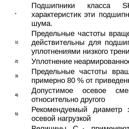
Подшипники класса S
характеристик эти подшип
*
шума.
Предельные частоты враще
действительны для подши
1)
уплотнениями низкого трени
Уплотнение неармированно
2)
Предельные частоты вращ
3)
примерно 80 % от приведен
Допустимое осевое сме
4)
относительно другого
Рекомендуемый диаметр 
5)
осевой нагрузкой
Величины C
применяют