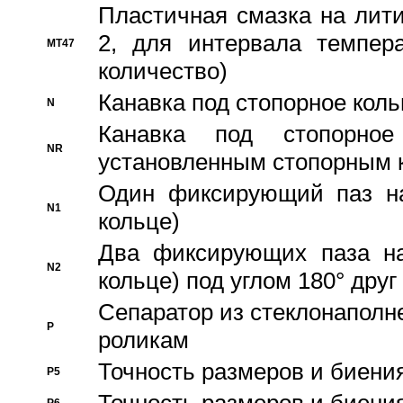
Пластичная смазка на лити
2, для интервала темпера
MT47
количество)
Канавка под стопорное кол
N
Канавка под стопорно
NR
установленным стопорным 
Один фиксирующий паз на
N1
кольце)
Два фиксирующих паза на
N2
кольце) под углом 180° друг 
Cепаратор из стеклонаполн
P
роликам
Точность размеров и биения
P5