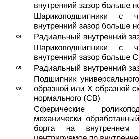
внутренний зазор больше н
Шарикоподшипники с че
внутренний зазор больше н
Pадиальный внутренний за
C4
Шарикоподшипники с че
внутренний зазор больше C
Pадиальный внутренний за
C5
Подшипник универсального
образной или Х-образной с
CA
нормального (CB)
Сферические роликопо
механически обработанный
борта на внутреннем 
центрируемое по внутренне