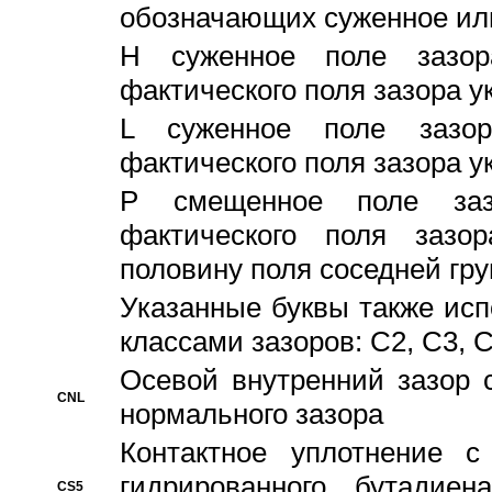
обозначающих суженное ил
H суженное поле зазора
фактического поля зазора у
L суженное поле зазор
фактического поля зазора у
P смещенное поле заз
фактического поля заз
половину поля соседней гр
Указанные буквы также ис
классами зазоров: С2, C3, 
Осевой внутренний зазор 
CNL
нормального зазора
Контактное уплотнение 
гидрированного бутадиен
CS5