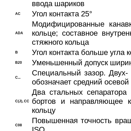
ввода шариков
Угол контакта 25°
AC
Модифицированные канавк
кольце; составное внутре
ADA
стяжного кольца
Угол контакта больше угла 
B
Уменьшенный допуск шири
B20
Специальный зазор. Двух-
C...
обозначает средний осевой
Два стальных сепаратора 
бортов и направляющее к
C(J), CC
кольцу
Повышенная точность враще
C08
ISO