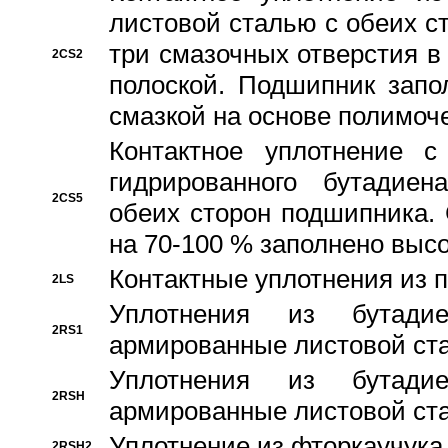
листовой сталью с обеих с
три смазочных отверстия в
2CS2
полоской. Подшипник запо
смазкой на основе полимо
Контактное уплотнение 
гидрированного бутадиен
2CS5
обеих сторон подшипника.
на 70-100 % заполнено выс
Контактные уплотнения из 
2LS
Уплотнения из бутадие
2RS1
армированные листовой ста
Уплотнения из бутадие
2RSH
армированные листовой ста
Уплотнение из фторкаучука
2RSH2