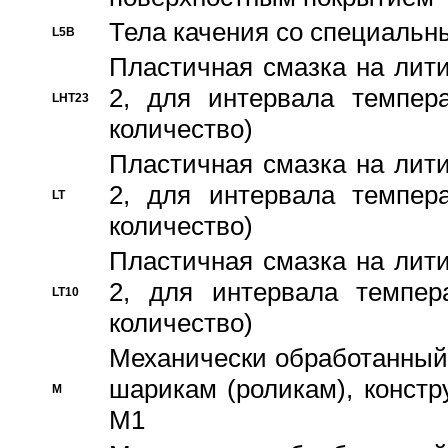
Тела качения со специаль
L5B
Пластичная смазка на лити
2, для интервала темпера
LHT23
количество)
Пластичная смазка на лити
2, для интервала темпера
LT
количество)
Пластичная смазка на лити
2, для интервала темпер
LT10
количество)
Механически обработанный 
шарикам (роликам), констр
M
M1