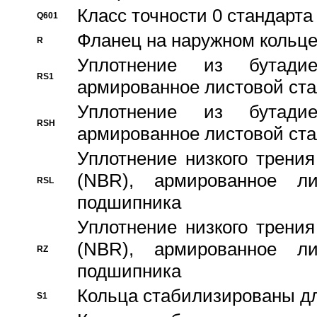
Класс точности 0 стандар
Q601
Фланец на наружном кольц
R
Уплотнение из бутадие
RS1
армированное листовой ста
Уплотнение из бутадие
RSH
армированное листовой ста
Уплотнение низкого трения
(NBR), армированное л
RSL
подшипника
Уплотнение низкого трения
(NBR), армированное л
RZ
подшипника
Кольца стабилизированы дл
S1