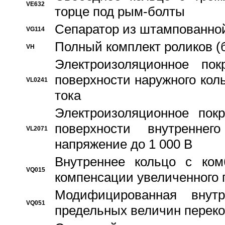
VE632
торце под рым-болты
Сепаратор из штампованной
VG114
Полный комплект роликов (
VH
Электроизоляционное по
поверхности наружного коль
VL0241
тока
Электроизоляционное пок
поверхности внутреннег
VL2071
напряжение до 1 000 В
Bнутреннее кольцо с ком
VQ015
компенсации увеличенного 
Модифицированная внут
VQ051
предельных величин переко