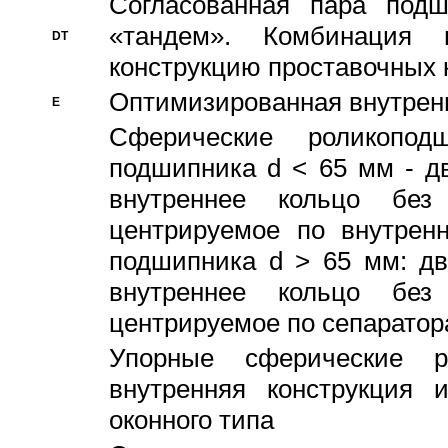
Согласованная пара под
«тандем». Комбинация
DT
конструкцию проставочных 
Оптимизированная внутрен
E
Сферические роликопод
подшипника d < 65 мм - дв
внутреннее кольцо без
центрируемое по внутренн
подшипника d > 65 мм: дв
внутреннее кольцо без
центрируемое по сепарато
Упорные сферические ро
внутренняя конструкция 
оконного типа