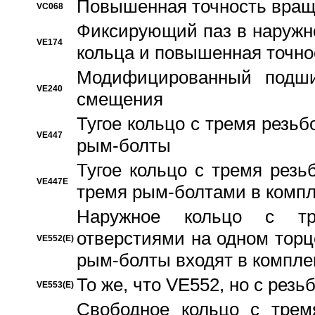
Повышенная точность вращ
VC068
Фиксирующий паз в наружн
VE174
кольца и повышенная точн
Модифицированный подши
VE240
смещения
Тугое кольцо с тремя резь
VE447
рым-болты
Тугое кольцо с тремя рез
VE447E
тремя рым-болтами в компл
Наружное кольцо с тр
отверстиями на одном торце
VE552(E)
рым-болты входят в компле
То же, что VE552, но с рез
VE553(E)
Свободное кольцо с трем