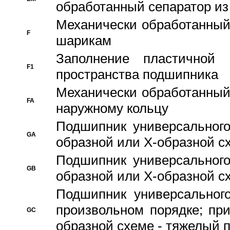
обработанный сепаратор из
Механически обработанный
F
шарикам
Заполнение пластичной
F1
пространства подшипника
Механически обработанный
FA
наружному кольцу
Подшипник универсального
GA
образной или Х-образной сх
Подшипник универсального
GB
образной или Х-образной с
Подшипник универсального
произвольном порядке; пр
GC
образной схеме - тяжелый 