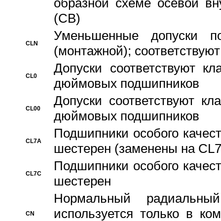
образной схеме осевой вн
(CB)
Уменьшенные допуски 
CLN
(монтажной); соответствуют
Допуски соответствуют кл
CL0
дюймовых подшипников
Допуски соответствуют кл
CL00
дюймовых подшипников
Подшипники особого качест
CL7A
шестерен (заменены на CL
Подшипники особого качест
CL7C
шестерен
Hормальный радиальный
используется только в ко
CN