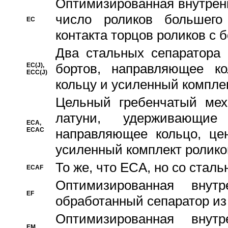
Oптимизированная внутренн
число роликов большего
EC
контакта торцов роликов с 
Два стальных сепаратора 
бортов, направляющее ко
EC(J),
ECC(J)
кольцу и усиленный компле
Цельный гребенчатый мех
латуни, удерживающи
ECA,
ECAC
направляющее кольцо, цен
усиленный комплект ролико
То же, что ECA, но со стал
ECAF
Оптимизированная внут
EF
обработанный сепаратор из
Оптимизированная внут
EM