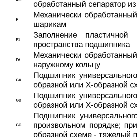
обработанный сепаратор из
Механически обработанный
F
шарикам
Заполнение пластичной
F1
пространства подшипника
Механически обработанный
FA
наружному кольцу
Подшипник универсального
GA
образной или Х-образной сх
Подшипник универсального
GB
образной или Х-образной с
Подшипник универсального
произвольном порядке; пр
GC
образной схеме - тяжелый 