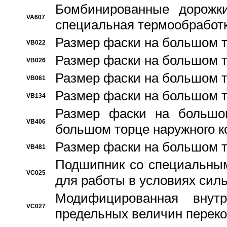
Бомбинированные дорожк
VA607
специальная термообработ
Размер фаски на большом т
VB022
Размер фаски на большом т
VB026
Размер фаски на большом т
VB061
Размер фаски на большом т
VB134
Размер фаски на большо
VB406
большом торце наружного к
Размер фаски на большом т
VB481
Подшипник со специальным
VC025
для работы в условиях сил
Модифицированная внут
VC027
предельных величин переко