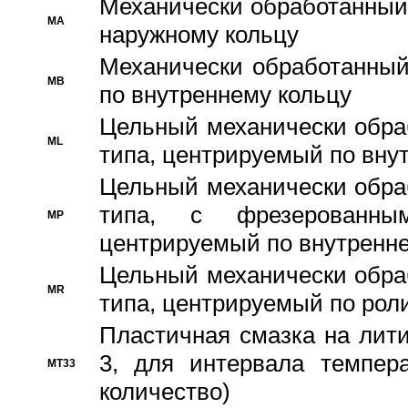
Механически обработанный
MA
наружному кольцу
Механически обработанный
MB
по внутреннему кольцу
Цельный механически обра
ML
типа, центрируемый по вну
Цельный механически обра
типа, с фрезерованны
MP
центрируемый по внутренне
Цельный механически обра
MR
типа, центрируемый по рол
Пластичная смазка на лити
3, для интервала темпера
MT33
количество)