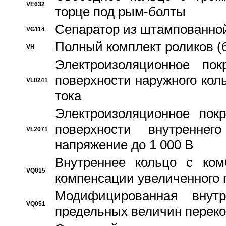
VE632
торце под рым-болты
Сепаратор из штампованной
VG114
Полный комплект роликов (
VH
Электроизоляционное по
поверхности наружного коль
VL0241
тока
Электроизоляционное пок
поверхности внутреннег
VL2071
напряжение до 1 000 В
Bнутреннее кольцо с ком
VQ015
компенсации увеличенного 
Модифицированная внут
VQ051
предельных величин переко