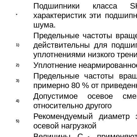
Подшипники класса S
характеристик эти подшип
*
шума.
Предельные частоты враще
действительны для подши
1)
уплотнениями низкого трени
Уплотнение неармированно
2)
Предельные частоты вращ
3)
примерно 80 % от приведен
Допустимое осевое сме
4)
относительно другого
Рекомендуемый диаметр 
5)
осевой нагрузкой
Величины C
применяют