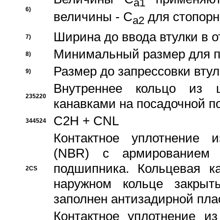
a1
6)
величины - C
для стопорн
a2
Ширина до ввода втулки в 
7)
Минимальный размер для п
8)
Размер до запрессовки втул
9)
Внутреннее кольцо из 
235220
канавками на посадочной п
C2H + CNL
344524
Контактное уплотнение и
(NBR) с армированием 
подшипника. Кольцевая к
2CS
наружном кольце закрыт
заполнен антизадирной пла
Контактное уплотнение и