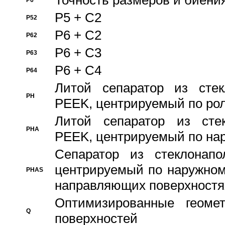
Точность размеров и биения
P6
P5 + C2
P52
P6 + C2
P62
P6 + C3
P63
P6 + C4
P64
Литой сепаратор из стек
PH
PEEK, центрируемый по ро
Литой сепаратор из стек
PHA
PEEK, центрируемый по на
Сепаратор из стеклонапо
центрируемый по наружном
PHAS
направляющих поверхностя
Оптимизированные геомет
Q
поверхностей