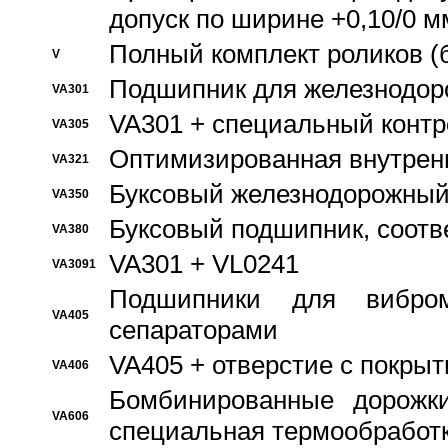
допуск по ширине +0,10/0 м
Полный комплект роликов (
V
Подшипник для железнодор
VA301
VA301 + специальный контр
VA305
Оптимизированная внутрен
VA321
Буксовый железнодорожный
VA350
Буксовый подшипник, соотв
VA380
VA301 + VL0241
VA3091
Подшипники для вибром
VA405
сепараторами
VA405 + отверстие с покры
VA406
Бомбинированные дорожк
VA606
специальная термообработ