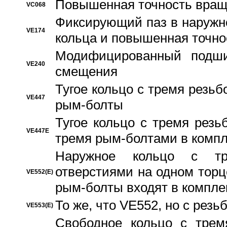
Повышенная точность вращ
VC068
Фиксирующий паз в наружн
VE174
кольца и повышенная точн
Модифицированный подши
VE240
смещения
Тугое кольцо с тремя резь
VE447
рым-болты
Тугое кольцо с тремя рез
VE447E
тремя рым-болтами в компл
Наружное кольцо с тр
отверстиями на одном торце
VE552(E)
рым-болты входят в компле
То же, что VE552, но с рез
VE553(E)
Свободное кольцо с трем