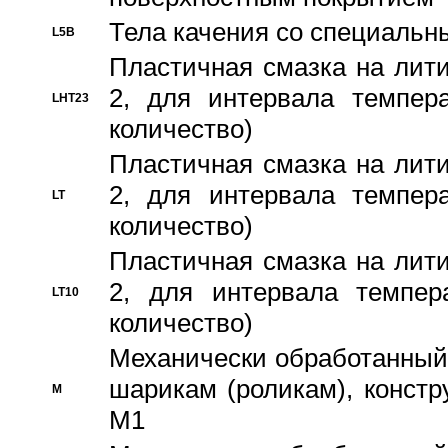
Тела качения со специаль
L5B
Пластичная смазка на лити
2, для интервала темпера
LHT23
количество)
Пластичная смазка на лити
2, для интервала темпера
LT
количество)
Пластичная смазка на лити
2, для интервала темпер
LT10
количество)
Механически обработанный 
шарикам (роликам), констр
M
M1