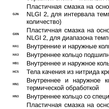
Пластичная смазка на осно
NLGI 2, для интервала темп
GJN
количество)
Пластичная смазка на осн
GXN
NLGI 2, для диапазона темп
Внутренние и наружные кол
HA1
Bнутреннее кольцо подшипн
HA3
Bнутреннее и наружное коль
HB1
Тела качения из нитрида к
HC5
Bнутреннее и наружное к
HN1
термической обработкой
Внутреннее кольцо со спец
HN3
Пластичная смазка на осн