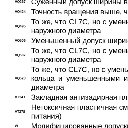
Суженный допуск ширины вн
VQ267
Точность вращения выше, 
VQ424
То же, что CL7C, но с ум
VQ495
наружного диаметра
Уменьшенный допуск ширин
VQ506
То же, что CL7C, но с ум
VQ507
наружного диаметра
То же, что CL7C, но с уме
кольца и уменьшенными и
VQ523
диаметра
Закладная антизадирная пл
VT143
Нетоксичная пластичная сма
VT378
питания)
Модифицированные допуски
W