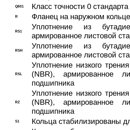
Класс точности 0 стандар
Q601
Фланец на наружном кольц
R
Уплотнение из бутадие
RS1
армированное листовой ста
Уплотнение из бутадие
RSH
армированное листовой ста
Уплотнение низкого трения
(NBR), армированное л
RSL
подшипника
Уплотнение низкого трения
(NBR), армированное л
RZ
подшипника
Кольца стабилизированы дл
S1