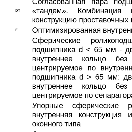
Согласованная пара под
«тандем». Комбинация
DT
конструкцию проставочных 
Оптимизированная внутрен
E
Сферические роликопод
подшипника d < 65 мм - дв
внутреннее кольцо без
центрируемое по внутренн
подшипника d > 65 мм: дв
внутреннее кольцо без
центрируемое по сепарато
Упорные сферические ро
внутренняя конструкция 
оконного типа