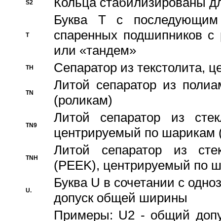
Кольца стабилизированы дл
S2
Буква T с последующим
спаренных подшипников с 
T
или «тандем»
Сепаратор из текстолита, 
TH
Литой сепаратор из полиа
TN
(роликам)
Литой сепаратор из стекл
TN9
центрируемый по шарикам 
Литой сепаратор из стек
TNH
(PEEK), центрируемый по 
Буква U в сочетании с одн
U.
допуск общей ширины
Примеры: U2 - общий допу