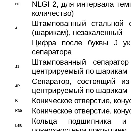
NLGI 2, для интервала темп
HT
количество)
Штампованный стальной с
J
(шарикам), незакаленный
Цифра после буквы J ука
сепаратора
Штампованный сепаратор
J1
центрируемый по шарикам
Сепаратор, состоящий из
JR
центрируемый по шарикам
Коническое отверстие, кону
K
Коническое отверстие, кону
K30
Кольца подшипника и
L4B
поверхностным покрытием