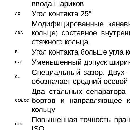
ввода шариков
Угол контакта 25°
AC
Модифицированные канавк
кольце; составное внутре
ADA
стяжного кольца
Угол контакта больше угла 
B
Уменьшенный допуск шири
B20
Специальный зазор. Двух-
C...
обозначает средний осевой
Два стальных сепаратора 
бортов и направляющее к
C(J), CC
кольцу
Повышенная точность враще
C08
ISO