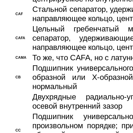
Стальной сепаратор, удерж
CAF
направляющее кольцо, цент
Цельный гребенчатый м
сепаратор, удерживающ
CAFA
направляющее кольцо, цент
То же, что CAFA, но с лату
CAMA
Подшипник универсального
образной или Х-образно
CB
нормальный
Двухрядные радиально-
осевой внутренний зазор
Подшипник универсальн
произвольном порядке; пр
CC