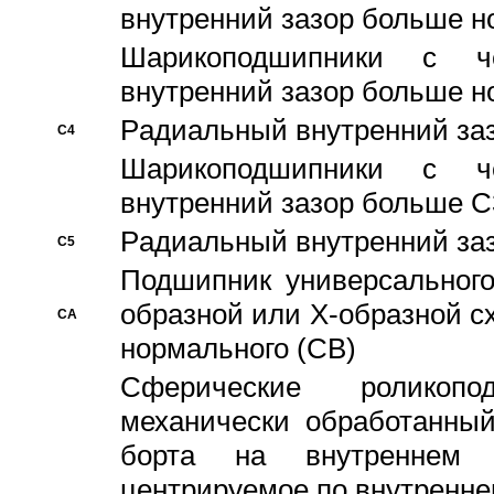
внутренний зазор больше н
Шарикоподшипники с че
внутренний зазор больше н
Pадиальный внутренний за
C4
Шарикоподшипники с че
внутренний зазор больше C
Pадиальный внутренний за
C5
Подшипник универсального
образной или Х-образной с
CA
нормального (CB)
Сферические роликопо
механически обработанный
борта на внутреннем 
центрируемое по внутренне