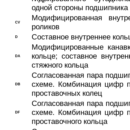
одной стороны подшипника
Модифицированная внутре
CV
роликов
Составное внутреннее кольц
D
Модифицированные канавк
кольце; составное внутре
DA
стяжного кольца
Согласованная пара подши
схеме. Комбинация цифр п
DB
проставочных колец
Согласованная пара подши
схеме. Комбинация цифр п
DF
проставочного кольца