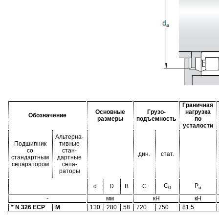
Граничная
Основные
Грузо-
нагрузка
Обозначение
размеры
подъемность
по
усталости
Альтерна-
Подшипник
тивные
со
стан-
дин.
стат.
стандартным
дартные
сепаратором
сепа-
раторы
C
P
d
D
B
C
0
u
-
мм
кН
кН
* N 326 ECP
M
130
280
58
720
750
81,5