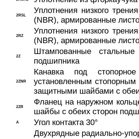
Уплотнения низкого трения
2RSL
(NBR), армированные листо
Уплотнения низкого трения
2RZ
(NBR), армированные листо
Штампованные стальные
2Z
подшипника
Канавка под стопорно
установленным стопорным
2ZNR
защитными шайбами с обеи
Фланец на наружном кольц
2ZR
шайбы с обеих сторон под
Угол контакта 30°
A
Двухрядные радиально-упо