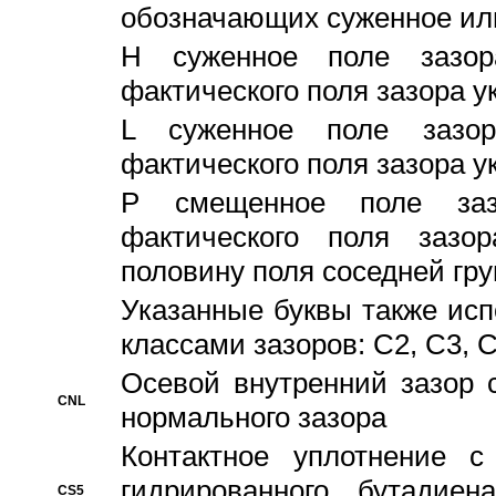
обозначающих суженное ил
H суженное поле зазора
фактического поля зазора у
L суженное поле зазор
фактического поля зазора у
P смещенное поле заз
фактического поля заз
половину поля соседней гр
Указанные буквы также ис
классами зазоров: С2, C3, 
Осевой внутренний зазор 
CNL
нормального зазора
Контактное уплотнение 
гидрированного бутадиен
CS5