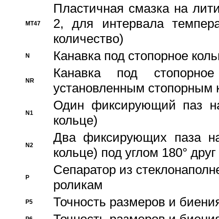
Пластичная смазка на лити
2, для интервала темпера
MT47
количество)
Канавка под стопорное кол
N
Канавка под стопорно
NR
установленным стопорным 
Один фиксирующий паз на
N1
кольце)
Два фиксирующих паза на
N2
кольце) под углом 180° друг 
Cепаратор из стеклонаполн
P
роликам
Точность размеров и биения
P5