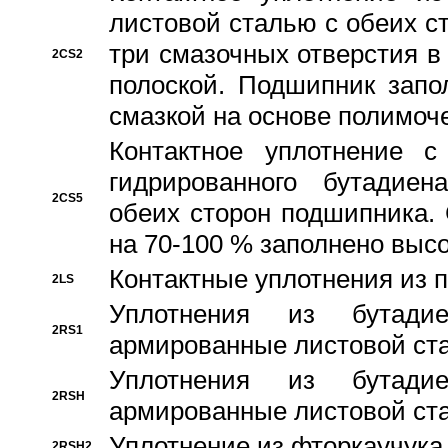
листовой сталью с обеих с
три смазочных отверстия в
2CS2
полоской. Подшипник запо
смазкой на основе полимо
Контактное уплотнение 
гидрированного бутадиен
2CS5
обеих сторон подшипника.
на 70-100 % заполнено выс
Контактные уплотнения из 
2LS
Уплотнения из бутадие
2RS1
армированные листовой ста
Уплотнения из бутадие
2RSH
армированные листовой ста
Уплотнение из фторкаучука
2RSH2