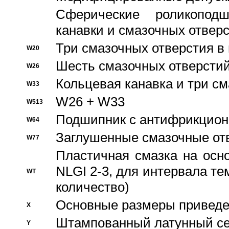
Сферические роликопод
канавки и смазочных отвер
Три смазочных отверстия в
W20
Шесть смазочных отверстий
W26
Кольцевая канавка и три с
W33
W26 + W33
W513
Подшипник с антифрикционн
W64
Заглушенные смазочные от
W77
Пластичная смазка на осн
NLGI 2-3, для интервала те
WT
количество)
Основные размеры приведен
X
Штампованный латунный се
Y