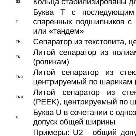
Кольца стабилизированы дл
S2
Буква T с последующим
спаренных подшипников с 
T
или «тандем»
Сепаратор из текстолита, 
TH
Литой сепаратор из полиа
TN
(роликам)
Литой сепаратор из стекл
TN9
центрируемый по шарикам 
Литой сепаратор из стек
TNH
(PEEK), центрируемый по 
Буква U в сочетании с одн
U.
допуск общей ширины
Примеры: U2 - общий допу