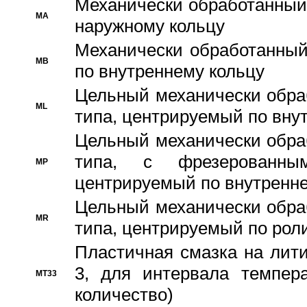
Механически обработанный
MA
наружному кольцу
Механически обработанный
MB
по внутреннему кольцу
Цельный механически обра
ML
типа, центрируемый по вну
Цельный механически обра
типа, с фрезерованны
MP
центрируемый по внутренне
Цельный механически обра
MR
типа, центрируемый по рол
Пластичная смазка на лити
3, для интервала темпера
MT33
количество)