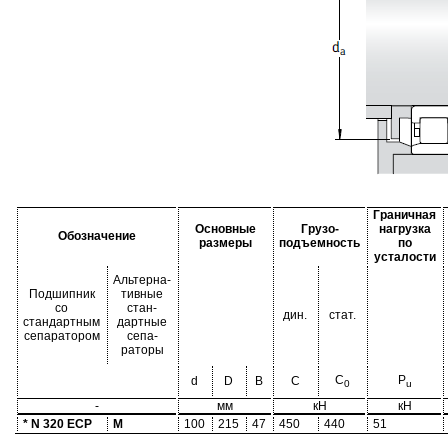
Граничная
Основные
Грузо-
нагрузка
Обозначение
размеры
подъемность
по
усталости
Альтерна-
Подшипник
тивные
со
стан-
дин.
стат.
стандартным
дартные
сепаратором
сепа-
раторы
C
P
d
D
B
C
0
u
-
мм
кН
кН
* N 320 ECP
M
100
215
47
450
440
51