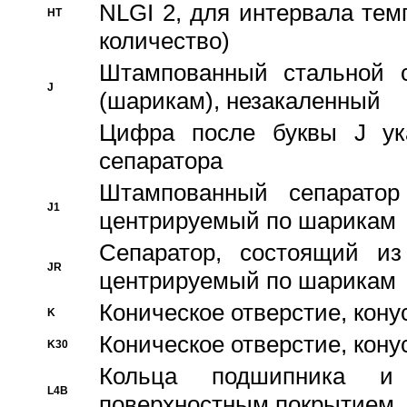
NLGI 2, для интервала темп
HT
количество)
Штампованный стальной с
J
(шарикам), незакаленный
Цифра после буквы J ука
сепаратора
Штампованный сепаратор
J1
центрируемый по шарикам
Сепаратор, состоящий из
JR
центрируемый по шарикам
Коническое отверстие, кону
K
Коническое отверстие, кону
K30
Кольца подшипника и
L4B
поверхностным покрытием