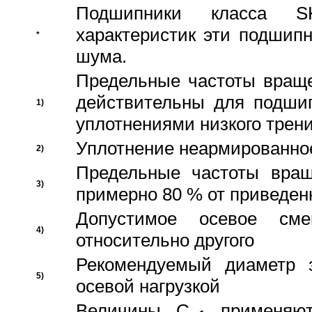
Подшипники класса S
характеристик эти подшип
*
шума.
Предельные частоты враще
действительны для подши
1)
уплотнениями низкого трени
Уплотнение неармированно
2)
Предельные частоты вращ
3)
примерно 80 % от приведен
Допустимое осевое сме
4)
относительно другого
Рекомендуемый диаметр 
5)
осевой нагрузкой
Величины C
применяют