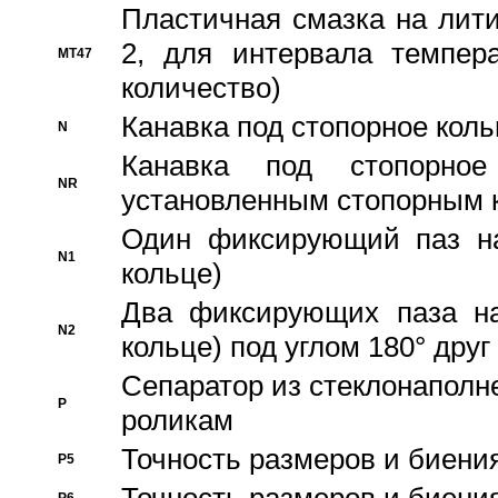
Пластичная смазка на лити
2, для интервала темпера
MT47
количество)
Канавка под стопорное кол
N
Канавка под стопорно
NR
установленным стопорным 
Один фиксирующий паз на
N1
кольце)
Два фиксирующих паза на
N2
кольце) под углом 180° друг 
Cепаратор из стеклонаполн
P
роликам
Точность размеров и биения
P5