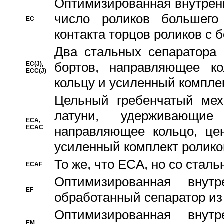
Oптимизированная внутренн
число роликов большего
EC
контакта торцов роликов с 
Два стальных сепаратора 
бортов, направляющее ко
EC(J),
ECC(J)
кольцу и усиленный компле
Цельный гребенчатый мех
латуни, удерживающи
ECA,
ECAC
направляющее кольцо, цен
усиленный комплект ролико
То же, что ECA, но со стал
ECAF
Оптимизированная внут
EF
обработанный сепаратор из
Оптимизированная внут
EM