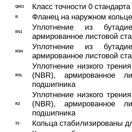
Класс точности 0 стандар
Q601
Фланец на наружном кольц
R
Уплотнение из бутадие
RS1
армированное листовой ста
Уплотнение из бутадие
RSH
армированное листовой ста
Уплотнение низкого трения
(NBR), армированное л
RSL
подшипника
Уплотнение низкого трения
(NBR), армированное л
RZ
подшипника
Кольца стабилизированы дл
S1