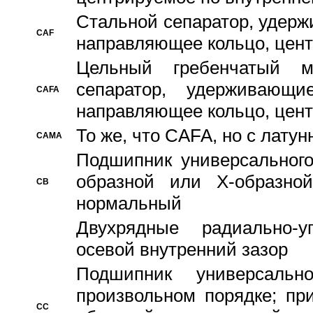
Стальной сепаратор, удерж
CAF
направляющее кольцо, цент
Цельный гребенчатый м
сепаратор, удерживающ
CAFA
направляющее кольцо, цент
То же, что CAFA, но с лату
CAMA
Подшипник универсального
образной или Х-образно
CB
нормальный
Двухрядные радиально-
осевой внутренний зазор
Подшипник универсальн
произвольном порядке; пр
CC