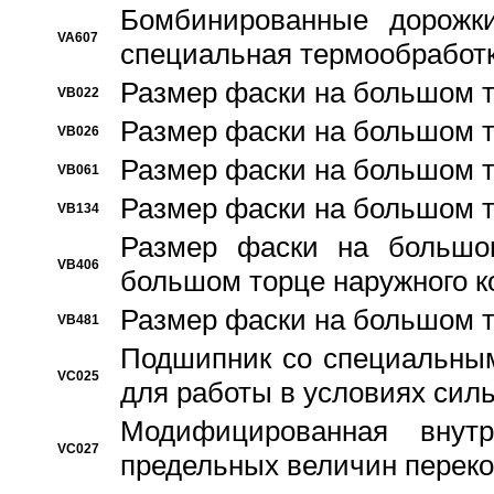
Бомбинированные дорожк
VA607
специальная термообработ
Размер фаски на большом т
VB022
Размер фаски на большом т
VB026
Размер фаски на большом т
VB061
Размер фаски на большом т
VB134
Размер фаски на большо
VB406
большом торце наружного к
Размер фаски на большом т
VB481
Подшипник со специальным
VC025
для работы в условиях сил
Модифицированная внут
VC027
предельных величин переко