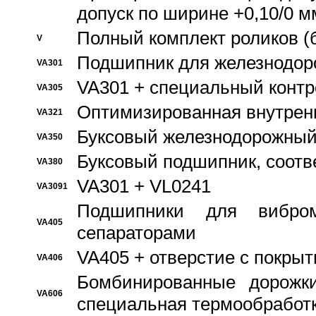
допуск по ширине +0,10/0 м
Полный комплект роликов (
V
Подшипник для железнодор
VA301
VA301 + специальный контр
VA305
Оптимизированная внутрен
VA321
Буксовый железнодорожный
VA350
Буксовый подшипник, соотв
VA380
VA301 + VL0241
VA3091
Подшипники для вибром
VA405
сепараторами
VA405 + отверстие с покры
VA406
Бомбинированные дорожк
VA606
специальная термообработ