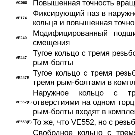
Повышенная точность вращ
VC068
Фиксирующий паз в наружн
VE174
кольца и повышенная точн
Модифицированный подши
VE240
смещения
Тугое кольцо с тремя резь
VE447
рым-болты
Тугое кольцо с тремя рез
VE447E
тремя рым-болтами в компл
Наружное кольцо с тр
отверстиями на одном торце
VE552(E)
рым-болты входят в компле
То же, что VE552, но с рез
VE553(E)
Свободное кольцо с трем