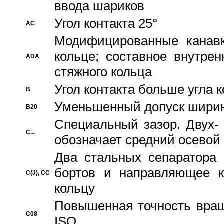
ввода шариков
Угол контакта 25°
AC
Модифицированные канавк
кольце; составное внутре
ADA
стяжного кольца
Угол контакта больше угла 
B
Уменьшенный допуск шири
B20
Специальный зазор. Двух-
C...
обозначает средний осевой
Два стальных сепаратора 
бортов и направляющее к
C(J), CC
кольцу
Повышенная точность враще
C08
ISO