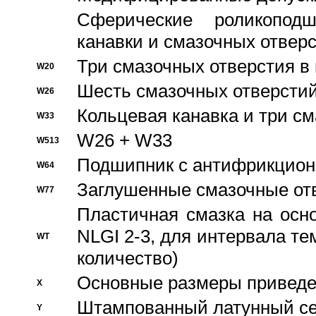
Сферические роликопод
канавки и смазочных отвер
Три смазочных отверстия в
W20
Шесть смазочных отверстий
W26
Кольцевая канавка и три с
W33
W26 + W33
W513
Подшипник с антифрикционн
W64
Заглушенные смазочные от
W77
Пластичная смазка на осн
NLGI 2-3, для интервала те
WT
количество)
Основные размеры приведен
X
Штампованный латунный се
Y