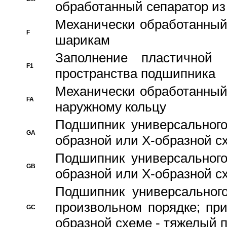
обработанный сепаратор из
Механически обработанный
F
шарикам
Заполнение пластичной
F1
пространства подшипника
Механически обработанный
FA
наружному кольцу
Подшипник универсального
GA
образной или Х-образной сх
Подшипник универсального
GB
образной или Х-образной с
Подшипник универсального
произвольном порядке; пр
GC
образной схеме - тяжелый 