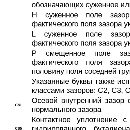
обозначающих суженное ил
H суженное поле зазора
фактического поля зазора у
L суженное поле зазор
фактического поля зазора у
P смещенное поле заз
фактического поля заз
половину поля соседней гр
Указанные буквы также ис
классами зазоров: С2, C3, 
Осевой внутренний зазор 
CNL
нормального зазора
Контактное уплотнение 
гидрированного бутадиен
CS5