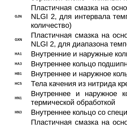
Пластичная смазка на осно
NLGI 2, для интервала темп
GJN
количество)
Пластичная смазка на осн
GXN
NLGI 2, для диапазона темп
Внутренние и наружные кол
HA1
Bнутреннее кольцо подшипн
HA3
Bнутреннее и наружное коль
HB1
Тела качения из нитрида к
HC5
Bнутреннее и наружное к
HN1
термической обработкой
Внутреннее кольцо со спец
HN3
Пластичная смазка на осн