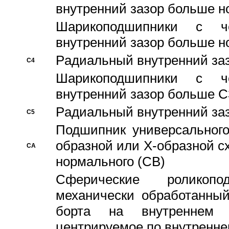
внутренний зазор больше н
Шарикоподшипники с че
внутренний зазор больше н
Pадиальный внутренний за
C4
Шарикоподшипники с че
внутренний зазор больше C
Pадиальный внутренний за
C5
Подшипник универсального
образной или Х-образной с
CA
нормального (CB)
Сферические роликопо
механически обработанный
борта на внутреннем 
центрируемое по внутренне