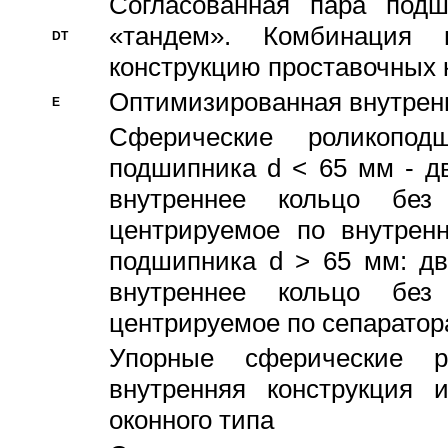
Согласованная пара под
«тандем». Комбинация
DT
конструкцию проставочных 
Оптимизированная внутрен
E
Сферические роликопод
подшипника d < 65 мм - дв
внутреннее кольцо без
центрируемое по внутренн
подшипника d > 65 мм: дв
внутреннее кольцо без
центрируемое по сепарато
Упорные сферические ро
внутренняя конструкция 
оконного типа