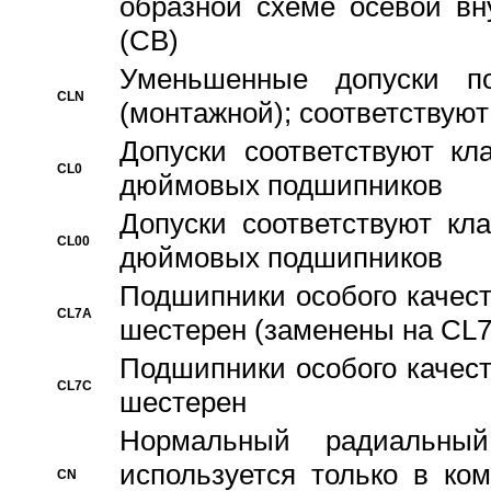
образной схеме осевой вн
(CB)
Уменьшенные допуски 
CLN
(монтажной); соответствуют
Допуски соответствуют кл
CL0
дюймовых подшипников
Допуски соответствуют кл
CL00
дюймовых подшипников
Подшипники особого качест
CL7A
шестерен (заменены на CL
Подшипники особого качест
CL7C
шестерен
Hормальный радиальный
используется только в ко
CN