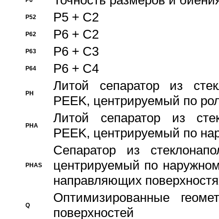
Точность размеров и биения
P6
P5 + C2
P52
P6 + C2
P62
P6 + C3
P63
P6 + C4
P64
Литой сепаратор из стек
PH
PEEK, центрируемый по ро
Литой сепаратор из стек
PHA
PEEK, центрируемый по на
Сепаратор из стеклонапо
центрируемый по наружном
PHAS
направляющих поверхностя
Оптимизированные геомет
Q
поверхностей