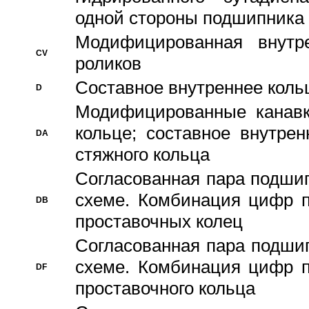
одной стороны подшипника
Модифицированная внутре
CV
роликов
Составное внутреннее кольц
D
Модифицированные канавк
кольце; составное внутре
DA
стяжного кольца
Согласованная пара подши
схеме. Комбинация цифр п
DB
проставочных колец
Согласованная пара подши
схеме. Комбинация цифр п
DF
проставочного кольца