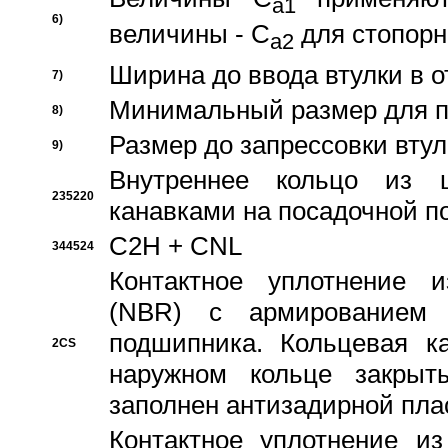
a1
6)
величины - C
для стопорн
a2
Ширина до ввода втулки в 
7)
Минимальный размер для п
8)
Размер до запрессовки втул
9)
Внутреннее кольцо из 
235220
канавками на посадочной п
C2H + CNL
344524
Контактное уплотнение и
(NBR) с армированием 
подшипника. Кольцевая к
2CS
наружном кольце закрыт
заполнен антизадирной пла
Контактное уплотнение и