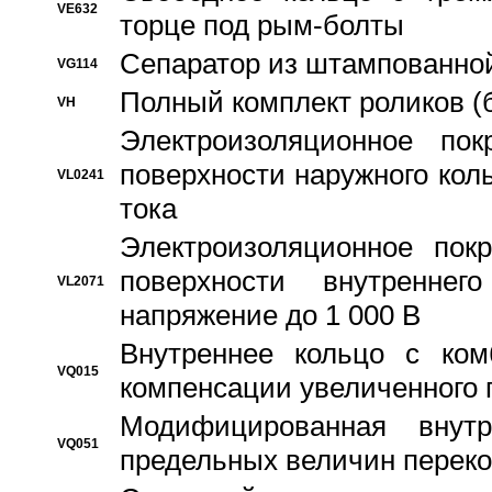
VE632
торце под рым-болты
Сепаратор из штампованной
VG114
Полный комплект роликов (
VH
Электроизоляционное по
поверхности наружного коль
VL0241
тока
Электроизоляционное пок
поверхности внутреннег
VL2071
напряжение до 1 000 В
Bнутреннее кольцо с ком
VQ015
компенсации увеличенного 
Модифицированная внут
VQ051
предельных величин переко