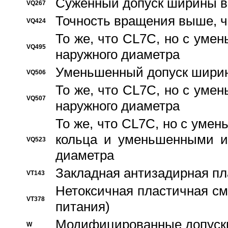
Суженный допуск ширины вн
VQ267
Точность вращения выше, 
VQ424
То же, что CL7C, но с ум
VQ495
наружного диаметра
Уменьшенный допуск ширин
VQ506
То же, что CL7C, но с ум
VQ507
наружного диаметра
То же, что CL7C, но с уме
кольца и уменьшенными и
VQ523
диаметра
Закладная антизадирная пл
VT143
Нетоксичная пластичная сма
VT378
питания)
Модифицированные допуски
W