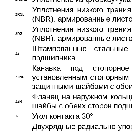
Уплотнения низкого трения
2RSL
(NBR), армированные листо
Уплотнения низкого трения
2RZ
(NBR), армированные листо
Штампованные стальные
2Z
подшипника
Канавка под стопорно
установленным стопорным
2ZNR
защитными шайбами с обеи
Фланец на наружном кольц
2ZR
шайбы с обеих сторон под
Угол контакта 30°
A
Двухрядные радиально-упо