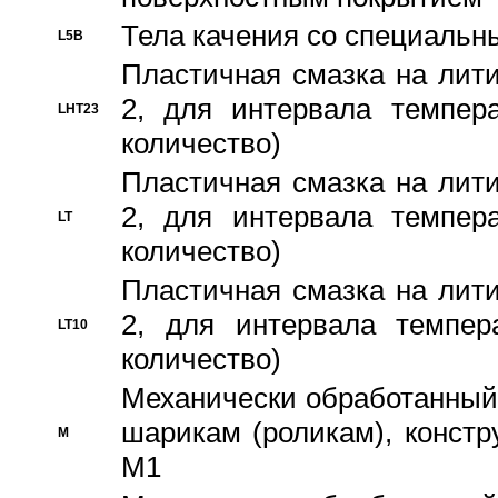
Тела качения со специаль
L5B
Пластичная смазка на лити
2, для интервала темпера
LHT23
количество)
Пластичная смазка на лити
2, для интервала темпера
LT
количество)
Пластичная смазка на лити
2, для интервала темпер
LT10
количество)
Механически обработанный 
шарикам (роликам), констр
M
M1