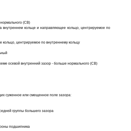
 нормального (CB)
а внутреннем кольце и направляющее кольцо, центрируемое по
 кольцо, центрируемое по внутреннему кольцу
ьный
еме осевой внутренний зазор - больше нормального (CB)
щих суженное или смещенное поле зазора:
седней группы большего зазора
ороны подшипника