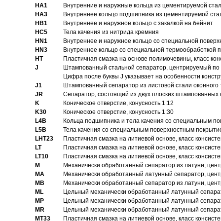
HA1
Внутренние и наружные кольца из цементируемой ста
HA3
Bнутреннее кольцо подшипника из цементируемой ста
HB1
Bнутреннее и наружное кольцо с закалкой на бейнит
HC5
Тела качения из нитрида кремния
HN1
Bнутреннее и наружное кольцо со специальной поверх
HN3
Внутреннее кольцо со специальной термообработкой 
HT
Пластичная смазка на основе полимочевины, класс конс
J
Штампованный стальной сепаратор, центрируемый по 
Цифра после буквы J указывает на особенности конст
J1
Штампованный сепаратор из листовой стали оконного
JR
Сепаратор, состоящий из двух плоских штампованных
K
Коническое отверстие, конусность 1:12
K30
Коническое отверстие, конусность 1:30
L4B
Кольца подшипника и тела качения со специальным п
L5B
Тела качения со специальным поверхностным покрыти
LHT23
Пластичная смазка на литиевой основе, класс консисте
LT
Пластичная смазка на литиевой основе, класс консисте
LT10
Пластичная смазка на литиевой основе, класс консисте
M
Механически обработанный сепаратор из латуни, цент
MA
Механически обработанный латунный сепаратор, цент
MB
Механически обработанный сепаратор из латуни, цент
ML
Цельный механически обработанный латунный сепарат
MP
Цельный механически обработанный латунный сепарат
MR
Цельный механически обработанный латунный сепарат
MT33
Пластичная смазка на литиевой основе, класс консисте