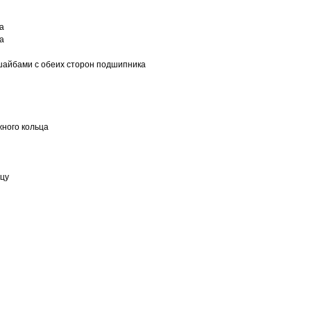
а
а
шайбами с обеих сторон подшипника
ного кольца
ьцу