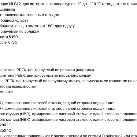
нции NLGI 2, для интервала температур от -30 до +110 °C (стандартное колич
дшипника
установленным стопорным кольцом
ободном кольце)
одном кольце) под углом 180° друг к другу
трируемый по роликам
ости 5 ISO
ости 6 ISO
иркетона PEEK, центрируемый по роликам (шарикам)
ркетона PEEK, центрируемый по наружному кольцу
а PEEK, центрируемый по наружному кольцу, со смазочными канавками на н
аботки поверхностей
ипников
R), армированное листовой сталью, с одной стороны подшипника
R), армированное листовой сталью, с одной стороны подшипника
го каучука (NBR), армированное листовой сталью, с одной стороны подшипн
го каучука (NBR), армированное листовой сталью, с одной стороны подшипн
200 °C
250 °C
ину спаренных подшипников с расположением по схемам О-образной или «т