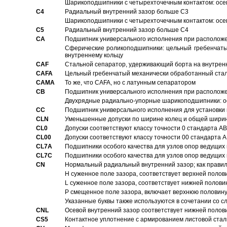
Шарикоподшипники с четырехточечным контактом: осе
C4
Pадиальный внутренний зазор больше C3
Шарикоподшипники с четырехточечным контактом: осе
C5
Pадиальный внутренний зазор больше C4
CA
Подшипник универсального исполнения при расположен
Сферические роликоподшипники: цельный гребенчаты
внутреннему кольцу
CAF
Стальной сепаратор, удерживающий борта на внутренн
CAFA
Цельный гребенчатый механически обработанный стал
CAMA
То же, что CAFA, но с латунным сепаратором
CB
Подшипник универсального исполнения при расположен
Двухрядные радиально-упорные шарикоподшипники: о
CC
Подшипник универсального исполнения для установки 
CLN
Уменьшенные допуски по ширине колец и общей ширине
CL0
Допуски соответствуют классу точности 0 стандарта 
CL00
Допуски соответствуют классу точности 00 стандарта
CL7A
Подшипники особого качества для узлов опор ведущих
CL7C
Подшипники особого качества для узлов опор ведущих
CN
Hормальный радиальный внутренний зазор; как правил
H суженное поле зазора, соответствует верхней полов
L суженное поле зазора, соответствует нижней полови
P смещенное поле зазора, включает верхнюю половину
Указанные буквы также используются в сочетании со с
CNL
Осевой внутренний зазор соответствует нижней полов
CS5
Контактное уплотнение с армированием листовой стал