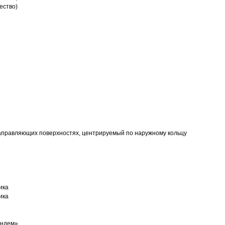
ество)
аправляющих поверхностях, центрируемый по наружному кольцу
ика
ика
андем»