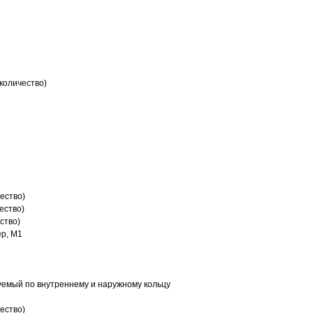
количество)
ество)
ество)
ство)
р, M1
емый по внутреннему и наружному кольцу
ество)