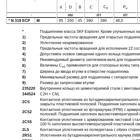
C
P
d
D
B
C
0
u
-
мм
кН
кН
* N 319 ECP
M
95
200
45
390
390
46,5
*
Подшипники класса SKF Explorer. Кроме улучшенных х
1)
Предельные частоты вращения для открытых подшипник
2)
Уплотнение неармированное
3)
Предельные частоты вращения для исполнения 2Z сос
4)
Допустимое осевое смещение одного кольца подшипник
5)
Рекомендуемый диаметр заплечиков вала для подшипни
Величины C
применяются для стопорных колец типа 
6)
a1
7)
Ширина до ввода втулки в отверстие подшипника
8)
Минимальный размер для подшипника с сепаратором
9)
Размер до запрессовки втулки
235220
Внутреннее кольцо из цементируемой стали с винтовы
344524
C2H + CNL
Контактное уплотнение из бутадиенакрилнитрильного к
2CS
закрыты пластиковой полоской. Подшипник заполнен 
Контактное уплотнение из фторкаучука (FPM) с армир
2CS2
полоской. Подшипник заполнен высокотемпературной 
Контактное уплотнение с армированием листовой стал
2CS5
100 % заполнено высокотемпературной пластичной см
2LS
Контактные уплотнения из полиуретана с обеих сторо
2RS1
Уплотнения из бутадиенакрилнитрильного каучука (NB