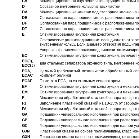
CV
Модифицированная внутренняя конструкция, полный к
D
Составное внутреннее кольцо из двух частей
DA
Модифицированные канавки под стопорное кольцо на н
DB
Согласованная пара подшипников с расположением по 
DF
Согласованная пара подшипников с расположением по 
DT
Согласованная пара подшипников с расположением по 
E
Оптимизированная внутренняя конструкция
Сферические роликоподшипники: если диаметр отверст
внутреннему кольцу. Если диаметр отверстия подшипни
Упорные сферические роликоподшипники: оптимизиров
EC
Oптимизированная внутренняя конструкция, включает 
EC(J),
Два стальных сепаратора оконного типа, внутреннее к
ECC(J)
ECA,
Цельный гребенчатый механически обработанный сеп
ECAC
комплект роликов
ECAF
То же, что ECA, но со стальным сепаратором
EF
Оптимизированная внутренняя конструкция и механич
EM
Оптимизированная внутренняя конструкция и механич
F
Механически обработанный стальной сепаратор, цен
F1
Заполнение пластичной смазкой на 10-15% от свободн
FA
Механически обработанный стальной сепаратор, цент
GA
Подшипник универсального исполнения при расположен
GB
Подшипник универсального исполнения при расположен
GC
Подшипник универсального исполнения для парной уст
GJN
Пластичная смазка на основе полимочевины, класс конс
GXN
Пластичная смазка на основе полимочевины, класс конс