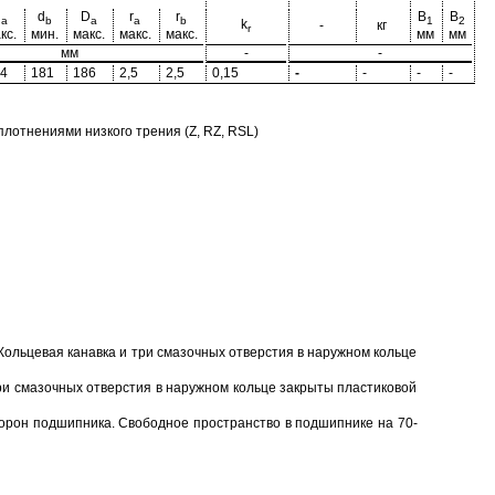
d
d
D
r
r
B
B
a
b
a
a
b
1
2
k
-
кг
r
кс.
мин.
макс.
макс.
макс.
мм
мм
мм
-
-
4
181
186
2,5
2,5
0,15
-
-
-
-
отнениями низкого трения (Z, RZ, RSL)
Кольцевая канавка и три смазочных отверстия в наружном кольце
ри смазочных отверстия в наружном кольце закрыты пластиковой
торон подшипника. Свободное пространство в подшипнике на 70-