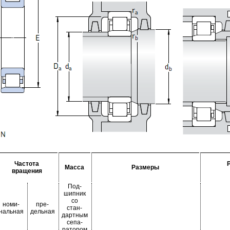
Частота
Масса
Размеры
вращения
Под-
шипник
со
номи-
пре-
стан-
нальная
дельная
дартным
сепа-
ратором