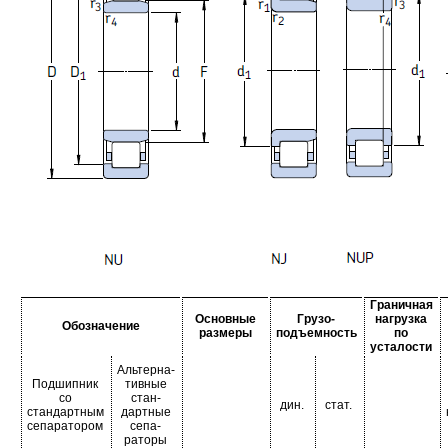
Граничная
Основные
Грузо-
нагрузка
Обозначение
размеры
подъемность
по
усталости
Альтерна-
Подшипник
тивные
со
стан-
дин.
стат.
стандартным
дартные
сепаратором
сепа-
раторы