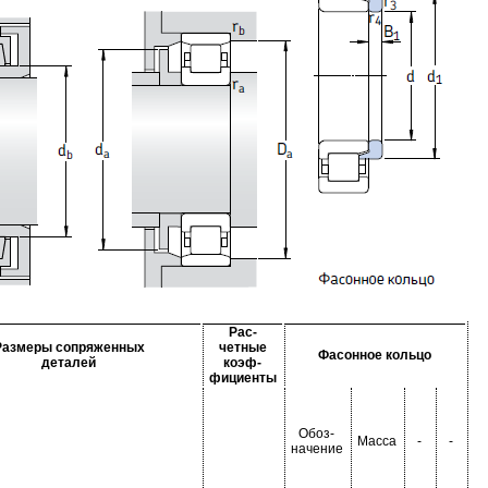
Рас-
Размеры сопряженных
четные
Фасонное кольцо
деталей
коэф-
фициенты
Обоз-
Масса
-
-
начение