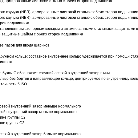
R), армированные листовой сталью с обеих сторон подшипника
ого каучука (NBR), армированные листовой сталью с обеих сторон подшипник
ого каучука (NBR), армированные листовой сталью с обеих сторон подшипник
орон подшипника
 установленным стопорным кольцом и штампованными стальными защитными 
е защитные шайбы с обеих сторон подшипника
з пазов для ввода шариков
ружном кольце; составное внутреннее кольцо удерживается при помощи стяж
шипника
е буквы С обозначает средний осевой внутренний зазор в мкм
ольцо без бортов и направляющее кольцо, центрируемое по внутреннему кол
точности 5 ISO
севой внутренний зазор меньше нормального
вой внутренний зазор меньше нормального
вине группы C2
ине группы C2
евой внутренний зазор больше нормального