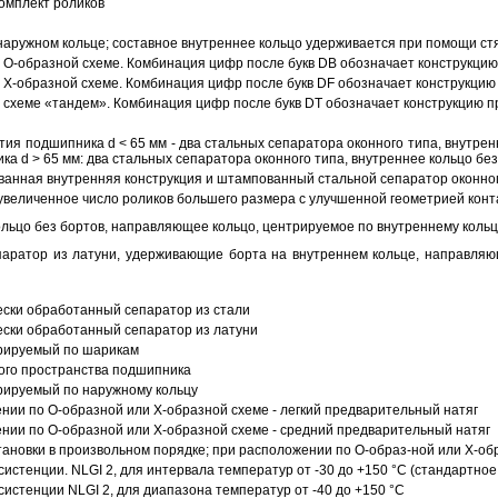
омплект роликов
аружном кольце; составное внутреннее кольцо удерживается при помощи ст
О-образной схеме. Комбинация цифр после букв DB обозначает конструкцию
Х-образной схеме. Комбинация цифр после букв DF обозначает конструкцию 
схеме «тандем». Комбинация цифр после букв DT обозначает конструкцию п
ия подшипника d < 65 мм - два стальных сепаратора оконного типа, внутрен
ка d > 65 мм: два стальных сепаратора оконного типа, внутреннее кольцо б
анная внутренняя конструкция и штампованный стальной сепаратор оконног
увеличенное число роликов большего размера с улучшенной геометрией конта
ольцо без бортов, направляющее кольцо, центрируемое по внутреннему кольц
аратор из латуни, удерживающие борта на внутреннем кольце, направляющ
ески обработанный сепаратор из стали
ески обработанный сепаратор из латуни
трируемый по шарикам
ого пространства подшипника
рируемый по наружному кольцу
ии по О-образной или Х-образной схеме - легкий предварительный натяг
ии по О-образной или Х-образной схеме - средний предварительный натяг
ановки в произвольном порядке; при расположении по О-образ-ной или Х-об
истенции. NLGI 2, для интервала температур от -30 до +150 °C (стандартное
истенции NLGI 2, для диапазона температур от -40 до +150 °C