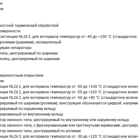
ли
ли
ностной термической обработкой
поверхности
истенции NLGI 2, для интервала температур от -40 до +150 °C (стандартное 
роликам (шарикам), незакаленный
рукции сепаратора
 типа, центрируемый по шарикам
 колец, центрируемый по шарикам
оверхностным покрытием
ем
нции NLGI 2, для интервала температур от -50 до +140 °C (стандартное колич
нции NLGI 2, для интервала температур от -55 до +110 °C (стандартное колич
нции NLGI 2, для интервала температур от -50 до +90 °C (стандартное количе
рируемый по шарикам (роликам), конструкция обозначается цифрой, наприме
рируемый по наружному кольцу
рированный по внутреннему кольцу
ор оконного типа, центрируемый по внутреннему или наружному кольцу
ор оконного типа, с фрезерованными или протянутыми карманами, центриру
ор оконного типа, центрируемый по роликам
нции NLGI 3, для интервала температур от -30 до +120 °C (стандартное колич