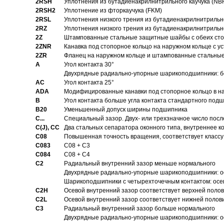
2RSH
Уплотнения из бутадиенакрилнитрильного каучука (NB
2RSH2
Уплотнение из фторкаучука (FKM)
2RSL
Уплотнения низкого трения из бутадиенакрилнитрильн
2RZ
Уплотнения низкого трения из бутадиенакрилнитрильн
2Z
Штампованные стальные защитные шайбы с обеих ст
2ZNR
Канавка под стопорное кольцо на наружном кольце с
2ZR
Фланец на наружном кольце и штампованные стальны
A
Угол контакта 30°
Двухрядные радиально-упорные шарикоподшипники: бе
AC
Угол контакта 25°
ADA
Модифицированные канавки под стопорное кольцо в на
B
Угол контакта больше угла контакта стандартного под
B20
Уменьшенный допуск ширины подшипника
C...
Специальный зазор. Двух- или трехзначное число посл
C(J), CC
Два стальных сепаратора оконного типа, внутреннее к
C08
Повышенная точность вращения, соответствует классу 
C083
C08 + C3
C084
C08 + C4
C2
Pадиальный внутренний зазор меньше нормального
Двухрядные радиально-упорные шарикоподшипники: о
Шарикоподшипники с четырехточечным контактом: осе
C2H
Осевой внутренний зазор соответствует верхней поло
C2L
Осевой внутренний зазор соответствует нижней полов
C3
Pадиальный внутренний зазор больше нормального
Двухрядные радиально-упорные шарикоподшипники: ос