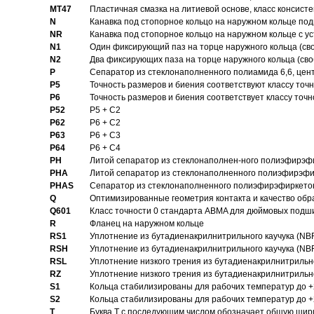
MT47
Пластичная смазка на литиевой основе, класс консисте
N
Канавка под стопорное кольцо на наружном кольце по
NR
Канавка под стопорное кольцо на наружном кольце с 
N1
Один фиксирующий паз на торце наружного кольца (св
N2
Два фиксирующих паза на торце наружного кольца (своб
P
Cепаратор из стеклонаполненного полиамида 6,6, цен
P5
Точность размеров и биения соответствуют классу точн
P6
Точность размеров и биения соответствует классу точн
P52
P5 + C2
P62
P6 + C2
P63
P6 + C3
P64
P6 + C4
PH
Литой сепаратор из стеклонаполнен-ного полиэфирэф
PHA
Литой сепаратор из стеклонаполненного полиэфирэфи
PHAS
Сепаратор из стеклонаполненного полиэфирэфиркетон
Q
Оптимизированные геометрия контакта и качество обр
Q601
Класс точности 0 стандарта ABMA для дюймовых подш
R
Фланец на наружном кольце
RS1
Уплотнение из бутадиенакрилнитрильного каучука (NB
RSH
Уплотнение из бутадиенакрилнитрильного каучука (NB
RSL
Уплотнение низкого трения из бутадиенакрилнитрильно
RZ
Уплотнение низкого трения из бутадиенакрилнитрильно
S1
Кольца стабилизированы для рабочих температур до +
S2
Кольца стабилизированы для рабочих температур до +
T
Буква T с последующим числом обозначает общую шир