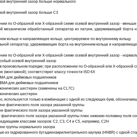
вой внутренний зазор больше нормального
вой внутренний зазор больше C3
ии по О-образной или Х-образной схеме осевой внутренний зазор - меньше
й механически обработанный сепаратор из латуни, удерживающий борта н
ем кольце и направляющее кольцо, центрируемое по внутреннему кольцу
ьной сепаратор, удерживающие борта на внутреннем кольце и направляющее
ии по О-образной или Х-образной схеме осевой внутренний зазор - нормал
собый осевой внутренний зазор
в произвольном порядке; при расположении по О-образной или Х-образной сх
 (монтажной); соответствуют классу точности ISO 6X
АВМА для дюймовых подшипников
 ABMA для дюймовых подшипников
 конических шестерен (заменены на CL7C)
 конических шестерен
о, используется только в комбинации с одной из следующих букв, обозначаю
ине фактического поля зазора указанной группы
не фактического поля зазора указанной группы
 фактического поля зазора указанной группы плюс нижнюю половину поля со
ледующими классами зазоров: С2, C3, С4 и С5, например, С2Н
ине группы нормального зазора
ью из гидрированного бутадиенакрилнитрильного каучука (HNBR) с одной ст