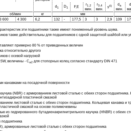
r
r
d
1,2
3,4
a
4)
d
D
F,E
s
1
1
мин.
мин.
мин.
ма
об/мин
кг
мм
3 600
4 300
6,2
132
-
177,5
3
3
2,9
109
17
арактеристик эти подшипники также имеют пониженный уровень шума.
ов также действительны для подшипников с одной защитной шайбой или упл
тавляют примерно 80 % от приведенных величин
а относительно другого
ков с осевой нагрузкой
SW, величины - C
для стопорных колец согласно стандарту DIN 471
a2
ми канавками на посадочной поверхности
аучука (NBR) с армированием листовой сталью с обеих сторон подшипника. 
антизадирной пластичной смазкой
ованием листовой сталью с обеих сторон подшипника. Кольцевая канавка и т
пластичной смазкой на основе полимочевины
ью из гидрированного бутадиенакрилнитрильного каучука (HNBR) с обеих с
азкой
н подшипника
R), армированные листовой сталью с обеих сторон подшипника