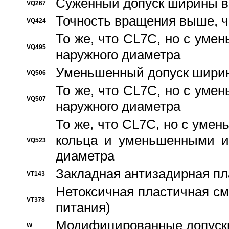
Суженный допуск ширины вн
VQ267
Точность вращения выше, 
VQ424
То же, что CL7C, но с ум
VQ495
наружного диаметра
Уменьшенный допуск ширин
VQ506
То же, что CL7C, но с ум
VQ507
наружного диаметра
То же, что CL7C, но с уме
кольца и уменьшенными и
VQ523
диаметра
Закладная антизадирная пл
VT143
Нетоксичная пластичная сма
VT378
питания)
Модифицированные допуски
W