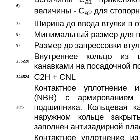
a1
6)
величины - C
для стопорн
a2
Ширина до ввода втулки в 
7)
Минимальный размер для п
8)
Размер до запрессовки втул
9)
Внутреннее кольцо из 
235220
канавками на посадочной п
C2H + CNL
344524
Контактное уплотнение и
(NBR) с армированием 
подшипника. Кольцевая к
2CS
наружном кольце закрыт
заполнен антизадирной пла
Контактное уплотнение и