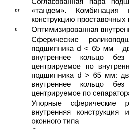
Согласованная пара под
«тандем». Комбинация
DT
конструкцию проставочных 
Оптимизированная внутрен
E
Сферические роликопод
подшипника d < 65 мм - дв
внутреннее кольцо без
центрируемое по внутренн
подшипника d > 65 мм: дв
внутреннее кольцо без
центрируемое по сепарато
Упорные сферические ро
внутренняя конструкция 
оконного типа