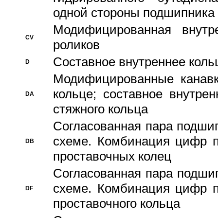
одной стороны подшипника
Модифицированная внутре
CV
роликов
Составное внутреннее кольц
D
Модифицированные канавк
кольце; составное внутре
DA
стяжного кольца
Согласованная пара подши
схеме. Комбинация цифр п
DB
проставочных колец
Согласованная пара подши
схеме. Комбинация цифр п
DF
проставочного кольца