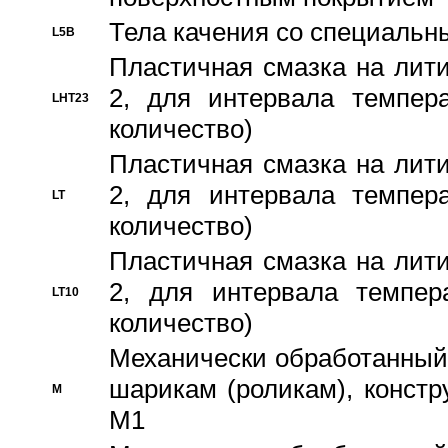
Тела качения со специаль
L5B
Пластичная смазка на лити
2, для интервала темпера
LHT23
количество)
Пластичная смазка на лити
2, для интервала темпера
LT
количество)
Пластичная смазка на лити
2, для интервала темпер
LT10
количество)
Механически обработанный 
шарикам (роликам), констр
M
M1