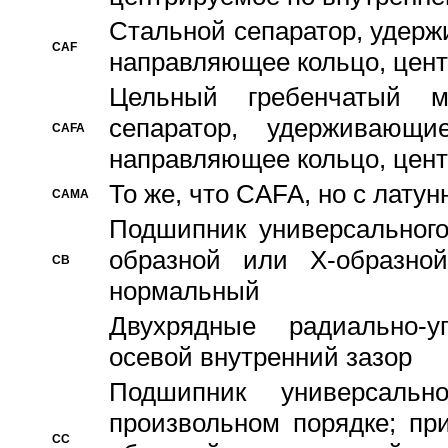
Стальной сепаратор, удерж
CAF
направляющее кольцо, цент
Цельный гребенчатый м
сепаратор, удерживающ
CAFA
направляющее кольцо, цент
То же, что CAFA, но с лату
CAMA
Подшипник универсального
образной или Х-образно
CB
нормальный
Двухрядные радиально-
осевой внутренний зазор
Подшипник универсальн
произвольном порядке; пр
CC