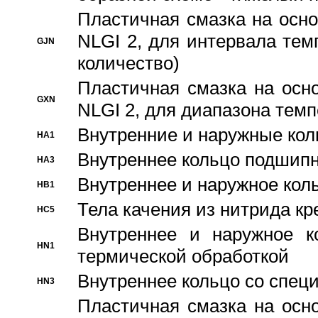
Пластичная смазка на осно
NLGI 2, для интервала темп
GJN
количество)
Пластичная смазка на осн
GXN
NLGI 2, для диапазона темп
Внутренние и наружные кол
HA1
Bнутреннее кольцо подшипн
HA3
Bнутреннее и наружное коль
HB1
Тела качения из нитрида к
HC5
Bнутреннее и наружное к
HN1
термической обработкой
Внутреннее кольцо со спец
HN3
Пластичная смазка на осн