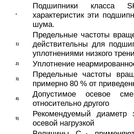
Подшипники класса S
характеристик эти подшип
*
шума.
Предельные частоты враще
действительны для подши
1)
уплотнениями низкого трени
Уплотнение неармированно
2)
Предельные частоты вращ
3)
примерно 80 % от приведен
Допустимое осевое сме
4)
относительно другого
Рекомендуемый диаметр 
5)
осевой нагрузкой
Величины C
применяют