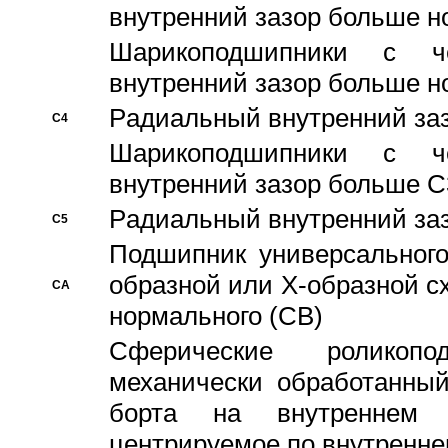
внутренний зазор больше н
Шарикоподшипники с че
внутренний зазор больше н
Pадиальный внутренний за
C4
Шарикоподшипники с че
внутренний зазор больше C
Pадиальный внутренний за
C5
Подшипник универсального
образной или Х-образной с
CA
нормального (CB)
Сферические роликопо
механически обработанный
борта на внутреннем 
центрируемое по внутренне