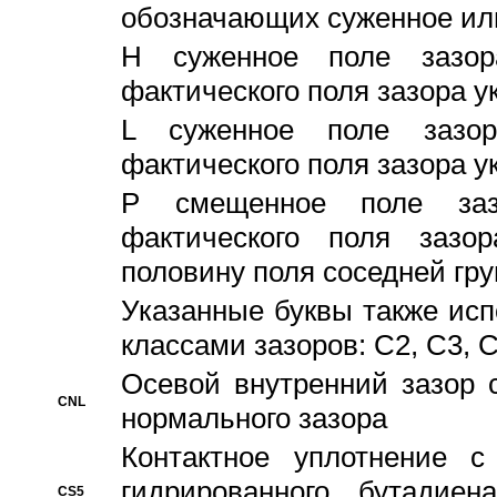
обозначающих суженное ил
H суженное поле зазора
фактического поля зазора у
L суженное поле зазор
фактического поля зазора у
P смещенное поле заз
фактического поля заз
половину поля соседней гр
Указанные буквы также ис
классами зазоров: С2, C3, 
Осевой внутренний зазор 
CNL
нормального зазора
Контактное уплотнение 
гидрированного бутадиен
CS5