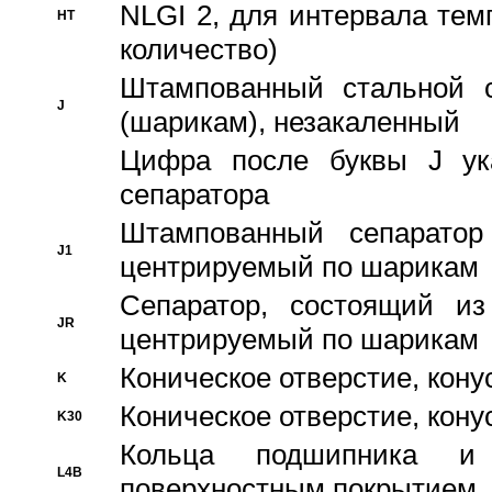
NLGI 2, для интервала темп
HT
количество)
Штампованный стальной с
J
(шарикам), незакаленный
Цифра после буквы J ука
сепаратора
Штампованный сепаратор
J1
центрируемый по шарикам
Сепаратор, состоящий из
JR
центрируемый по шарикам
Коническое отверстие, кону
K
Коническое отверстие, кону
K30
Кольца подшипника и
L4B
поверхностным покрытием