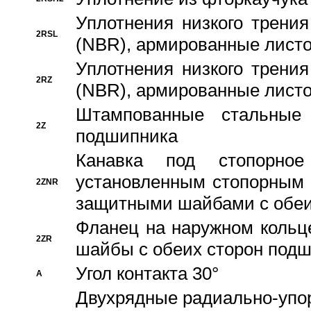
Уплотнения низкого трения
2RSL
(NBR), армированные листо
Уплотнения низкого трения
2RZ
(NBR), армированные листо
Штампованные стальные
2Z
подшипника
Канавка под стопорно
установленным стопорным
2ZNR
защитными шайбами с обеи
Фланец на наружном кольц
2ZR
шайбы с обеих сторон под
Угол контакта 30°
A
Двухрядные радиально-упо