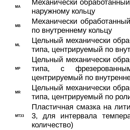
Механически обработанный
MA
наружному кольцу
Механически обработанный
MB
по внутреннему кольцу
Цельный механически обра
ML
типа, центрируемый по вну
Цельный механически обра
типа, с фрезерованны
MP
центрируемый по внутренне
Цельный механически обра
MR
типа, центрируемый по рол
Пластичная смазка на лити
3, для интервала темпера
MT33
количество)