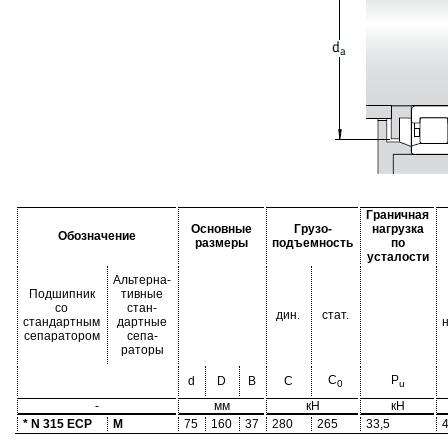
Граничная
Основные
Грузо-
нагрузка
Обозначение
размеры
подъемность
по
усталости
Альтерна-
Подшипник
тивные
со
стан-
дин.
стат.
стандартным
дартные
сепаратором
сепа-
раторы
C
P
d
D
B
C
0
u
-
мм
кН
кН
* N 315 ECP
M
75
160
37
280
265
33,5