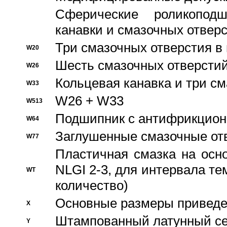
Сферические роликопод
канавки и смазочных отвер
Три смазочных отверстия в
W20
Шесть смазочных отверстий
W26
Кольцевая канавка и три с
W33
W26 + W33
W513
Подшипник с антифрикционн
W64
Заглушенные смазочные от
W77
Пластичная смазка на осн
NLGI 2-3, для интервала те
WT
количество)
Основные размеры приведен
X
Штампованный латунный се
Y