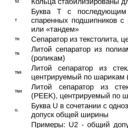
Кольца стабилизированы дл
S2
Буква T с последующим
спаренных подшипников с 
T
или «тандем»
Сепаратор из текстолита, 
TH
Литой сепаратор из полиа
TN
(роликам)
Литой сепаратор из стекл
TN9
центрируемый по шарикам 
Литой сепаратор из стек
TNH
(PEEK), центрируемый по 
Буква U в сочетании с одн
U.
допуск общей ширины
Примеры: U2 - общий допу