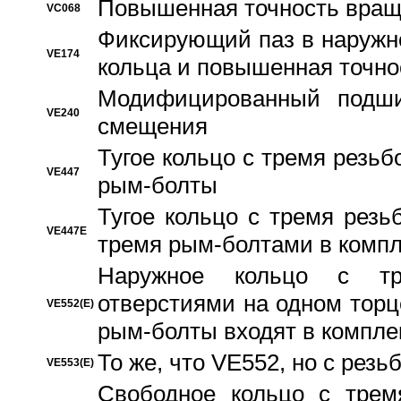
Повышенная точность вращ
VC068
Фиксирующий паз в наружн
VE174
кольца и повышенная точн
Модифицированный подши
VE240
смещения
Тугое кольцо с тремя резь
VE447
рым-болты
Тугое кольцо с тремя рез
VE447E
тремя рым-болтами в компл
Наружное кольцо с тр
отверстиями на одном торце
VE552(E)
рым-болты входят в компле
То же, что VE552, но с рез
VE553(E)
Свободное кольцо с трем