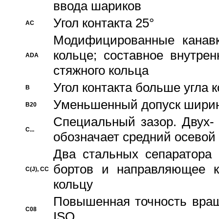
ввода шариков
Угол контакта 25°
AC
Модифицированные канавк
кольце; составное внутре
ADA
стяжного кольца
Угол контакта больше угла 
B
Уменьшенный допуск шири
B20
Специальный зазор. Двух-
C...
обозначает средний осевой
Два стальных сепаратора 
бортов и направляющее к
C(J), CC
кольцу
Повышенная точность враще
C08
ISO