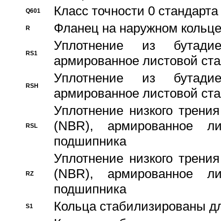
Класс точности 0 стандар
Q601
Фланец на наружном кольц
R
Уплотнение из бутадие
RS1
армированное листовой ста
Уплотнение из бутадие
RSH
армированное листовой ста
Уплотнение низкого трения
(NBR), армированное л
RSL
подшипника
Уплотнение низкого трения
(NBR), армированное л
RZ
подшипника
Кольца стабилизированы дл
S1