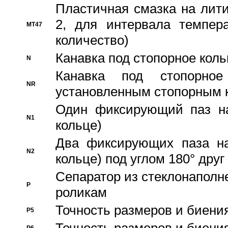
Пластичная смазка на лити
2, для интервала темпера
MT47
количество)
Канавка под стопорное кол
N
Канавка под стопорно
NR
установленным стопорным 
Один фиксирующий паз на
N1
кольце)
Два фиксирующих паза на
N2
кольце) под углом 180° друг 
Cепаратор из стеклонаполн
P
роликам
Точность размеров и биения
P5