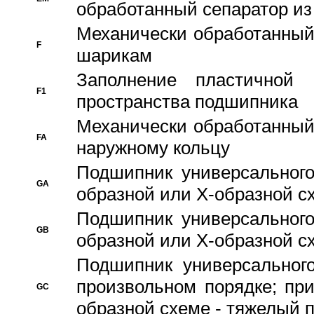
обработанный сепаратор из
Механически обработанный
F
шарикам
Заполнение пластичной
F1
пространства подшипника
Механически обработанный
FA
наружному кольцу
Подшипник универсального
GA
образной или Х-образной сх
Подшипник универсального
GB
образной или Х-образной с
Подшипник универсального
произвольном порядке; пр
GC
образной схеме - тяжелый 