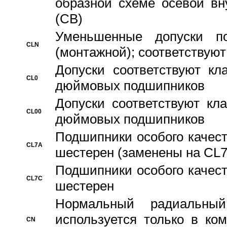
образной схеме осевой вн
(CB)
Уменьшенные допуски 
CLN
(монтажной); соответствуют
Допуски соответствуют кл
CL0
дюймовых подшипников
Допуски соответствуют кл
CL00
дюймовых подшипников
Подшипники особого качест
CL7A
шестерен (заменены на CL
Подшипники особого качест
CL7C
шестерен
Hормальный радиальный
используется только в ко
CN