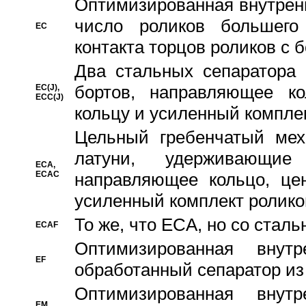
Oптимизированная внутренн
число роликов большего
EC
контакта торцов роликов с 
Два стальных сепаратора 
бортов, направляющее ко
EC(J),
ECC(J)
кольцу и усиленный компле
Цельный гребенчатый мех
латуни, удерживающи
ECA,
ECAC
направляющее кольцо, цен
усиленный комплект ролико
То же, что ECA, но со стал
ECAF
Оптимизированная внут
EF
обработанный сепаратор из
Оптимизированная внут
EM