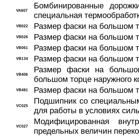
Бомбинированные дорожк
VA607
специальная термообработ
Размер фаски на большом т
VB022
Размер фаски на большом т
VB026
Размер фаски на большом т
VB061
Размер фаски на большом т
VB134
Размер фаски на большо
VB406
большом торце наружного к
Размер фаски на большом т
VB481
Подшипник со специальным
VC025
для работы в условиях сил
Модифицированная внут
VC027
предельных величин переко