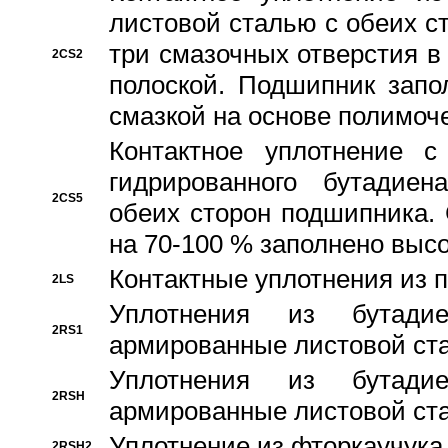
листовой сталью с обеих с
три смазочных отверстия в
2CS2
полоской. Подшипник запо
смазкой на основе полимо
Контактное уплотнение 
гидрированного бутадиен
2CS5
обеих сторон подшипника.
на 70-100 % заполнено выс
Контактные уплотнения из 
2LS
Уплотнения из бутадие
2RS1
армированные листовой ста
Уплотнения из бутадие
2RSH
армированные листовой ста
Уплотнение из фторкаучука
2RSH2