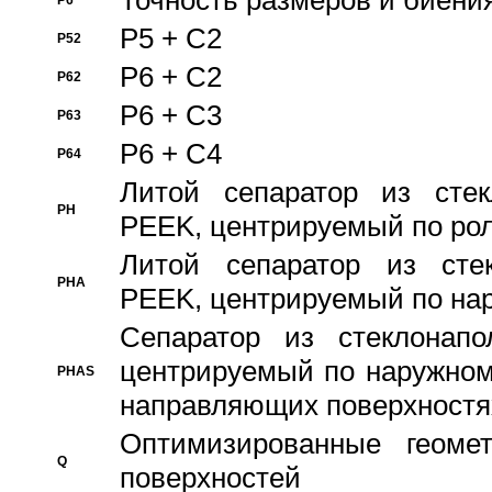
Точность размеров и биения
P6
P5 + C2
P52
P6 + C2
P62
P6 + C3
P63
P6 + C4
P64
Литой сепаратор из стек
PH
PEEK, центрируемый по ро
Литой сепаратор из стек
PHA
PEEK, центрируемый по на
Сепаратор из стеклонапо
центрируемый по наружном
PHAS
направляющих поверхностя
Оптимизированные геомет
Q
поверхностей