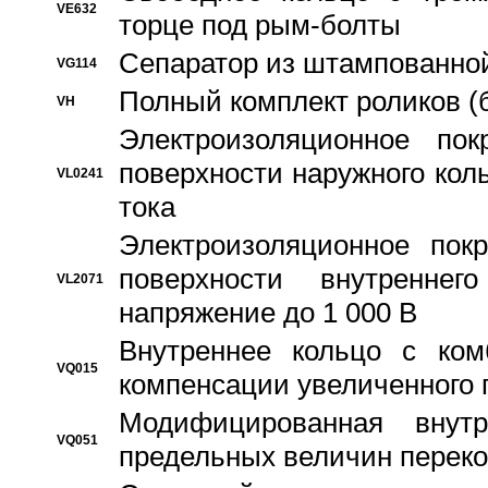
VE632
торце под рым-болты
Сепаратор из штампованной
VG114
Полный комплект роликов (
VH
Электроизоляционное по
поверхности наружного коль
VL0241
тока
Электроизоляционное пок
поверхности внутреннег
VL2071
напряжение до 1 000 В
Bнутреннее кольцо с ком
VQ015
компенсации увеличенного 
Модифицированная внут
VQ051
предельных величин переко