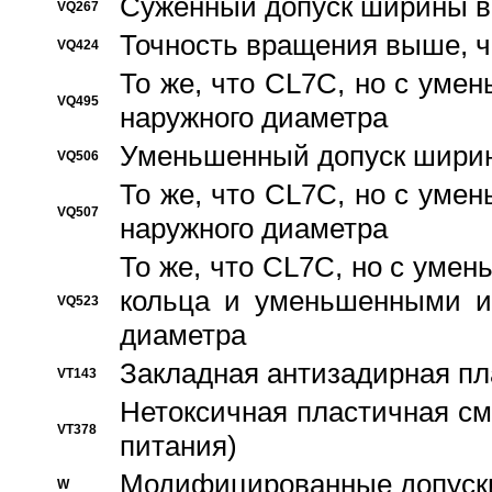
Суженный допуск ширины вн
VQ267
Точность вращения выше, 
VQ424
То же, что CL7C, но с ум
VQ495
наружного диаметра
Уменьшенный допуск ширин
VQ506
То же, что CL7C, но с ум
VQ507
наружного диаметра
То же, что CL7C, но с уме
кольца и уменьшенными и
VQ523
диаметра
Закладная антизадирная пл
VT143
Нетоксичная пластичная сма
VT378
питания)
Модифицированные допуски
W