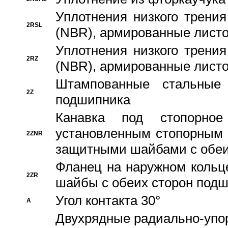
Уплотнения низкого трения
2RSL
(NBR), армированные листо
Уплотнения низкого трения
2RZ
(NBR), армированные листо
Штампованные стальные
2Z
подшипника
Канавка под стопорно
установленным стопорным
2ZNR
защитными шайбами с обеи
Фланец на наружном кольц
2ZR
шайбы с обеих сторон под
Угол контакта 30°
A
Двухрядные радиально-упо