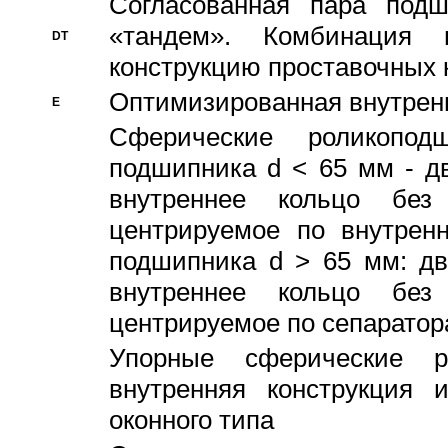
Согласованная пара под
«тандем». Комбинация
DT
конструкцию проставочных 
Оптимизированная внутрен
E
Сферические роликопод
подшипника d < 65 мм - дв
внутреннее кольцо без
центрируемое по внутренн
подшипника d > 65 мм: дв
внутреннее кольцо без
центрируемое по сепарато
Упорные сферические ро
внутренняя конструкция 
оконного типа