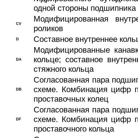
одной стороны подшипника
Модифицированная внутре
CV
роликов
Составное внутреннее кольц
D
Модифицированные канавк
кольце; составное внутре
DA
стяжного кольца
Согласованная пара подши
схеме. Комбинация цифр п
DB
проставочных колец
Согласованная пара подши
схеме. Комбинация цифр п
DF
проставочного кольца