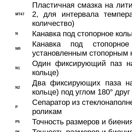
Пластичная смазка на лити
2, для интервала темпера
MT47
количество)
Канавка под стопорное кол
N
Канавка под стопорно
NR
установленным стопорным 
Один фиксирующий паз на
N1
кольце)
Два фиксирующих паза на
N2
кольце) под углом 180° друг 
Cепаратор из стеклонаполн
P
роликам
Точность размеров и биения
P5