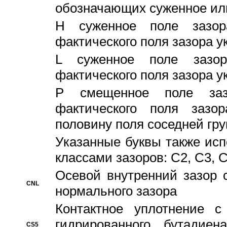
обозначающих суженное ил
H суженное поле зазора
фактического поля зазора у
L суженное поле зазор
фактического поля зазора у
P смещенное поле заз
фактического поля заз
половину поля соседней гр
Указанные буквы также ис
классами зазоров: С2, C3, 
Осевой внутренний зазор 
CNL
нормального зазора
Контактное уплотнение 
гидрированного бутадиен
CS5