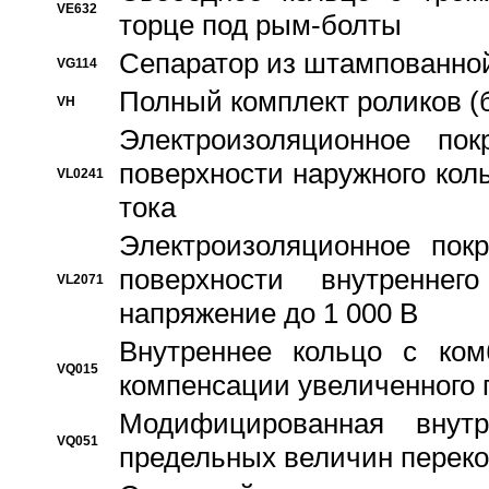
VE632
торце под рым-болты
Сепаратор из штампованной
VG114
Полный комплект роликов (
VH
Электроизоляционное по
поверхности наружного коль
VL0241
тока
Электроизоляционное пок
поверхности внутреннег
VL2071
напряжение до 1 000 В
Bнутреннее кольцо с ком
VQ015
компенсации увеличенного 
Модифицированная внут
VQ051
предельных величин переко