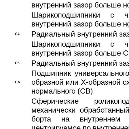
внутренний зазор больше н
Шарикоподшипники с че
внутренний зазор больше н
Pадиальный внутренний за
C4
Шарикоподшипники с че
внутренний зазор больше C
Pадиальный внутренний за
C5
Подшипник универсального
образной или Х-образной с
CA
нормального (CB)
Сферические роликопо
механически обработанный
борта на внутреннем 
центрируемое по внутренне