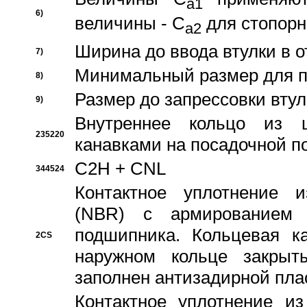
a1
6)
величины - C
для стопорн
a2
Ширина до ввода втулки в 
7)
Минимальный размер для п
8)
Размер до запрессовки втул
9)
Внутреннее кольцо из 
235220
канавками на посадочной п
C2H + CNL
344524
Контактное уплотнение и
(NBR) с армированием 
подшипника. Кольцевая к
2CS
наружном кольце закрыт
заполнен антизадирной пла
Контактное уплотнение и