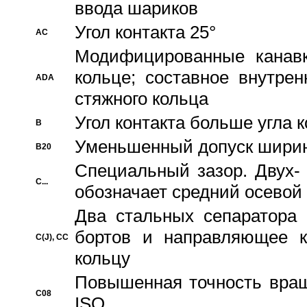
ввода шариков
Угол контакта 25°
AC
Модифицированные канавк
кольце; составное внутре
ADA
стяжного кольца
Угол контакта больше угла 
B
Уменьшенный допуск шири
B20
Специальный зазор. Двух-
C...
обозначает средний осевой
Два стальных сепаратора 
бортов и направляющее к
C(J), CC
кольцу
Повышенная точность враще
C08
ISO