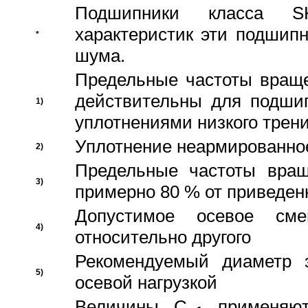
Подшипники класса S
характеристик эти подшип
*
шума.
Предельные частоты враще
действительны для подши
1)
уплотнениями низкого трени
Уплотнение неармированно
2)
Предельные частоты вращ
3)
примерно 80 % от приведен
Допустимое осевое сме
4)
относительно другого
Рекомендуемый диаметр 
5)
осевой нагрузкой
Величины C
применяют