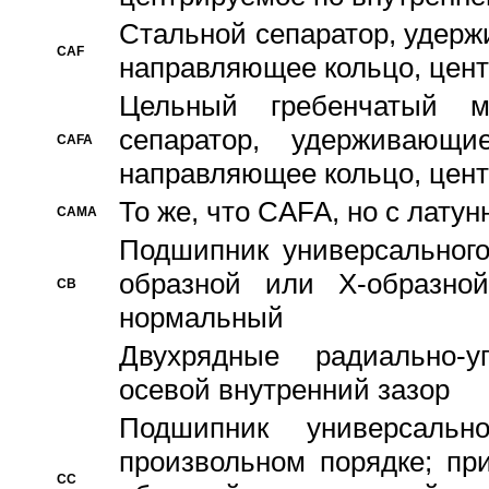
Стальной сепаратор, удерж
CAF
направляющее кольцо, цент
Цельный гребенчатый м
сепаратор, удерживающ
CAFA
направляющее кольцо, цент
То же, что CAFA, но с лату
CAMA
Подшипник универсального
образной или Х-образно
CB
нормальный
Двухрядные радиально-
осевой внутренний зазор
Подшипник универсальн
произвольном порядке; пр
CC