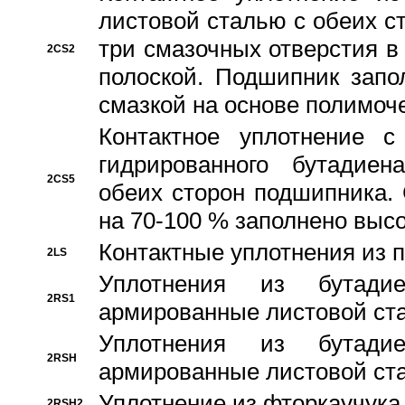
листовой сталью с обеих с
три смазочных отверстия в
2CS2
полоской. Подшипник запо
смазкой на основе полимо
Контактное уплотнение 
гидрированного бутадиен
2CS5
обеих сторон подшипника.
на 70-100 % заполнено выс
Контактные уплотнения из 
2LS
Уплотнения из бутадие
2RS1
армированные листовой ста
Уплотнения из бутадие
2RSH
армированные листовой ста
Уплотнение из фторкаучука
2RSH2