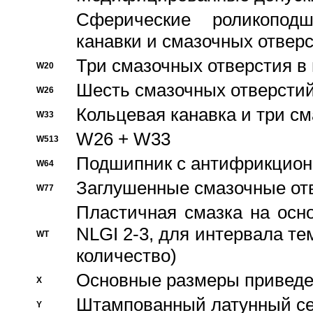
Сферические роликопод
канавки и смазочных отвер
Три смазочных отверстия в
W20
Шесть смазочных отверстий
W26
Кольцевая канавка и три с
W33
W26 + W33
W513
Подшипник с антифрикционн
W64
Заглушенные смазочные от
W77
Пластичная смазка на осн
NLGI 2-3, для интервала те
WT
количество)
Основные размеры приведен
X
Штампованный латунный се
Y