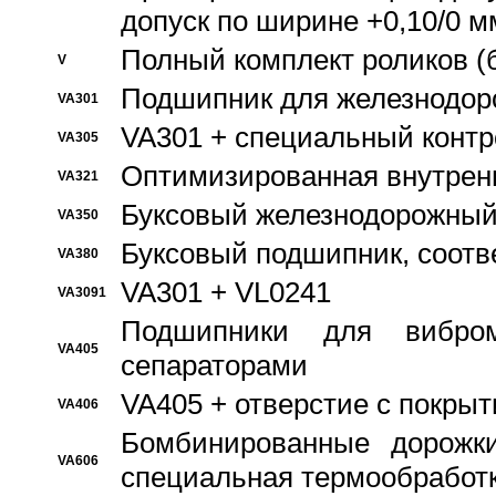
допуск по ширине +0,10/0 м
Полный комплект роликов (
V
Подшипник для железнодор
VA301
VA301 + специальный контр
VA305
Оптимизированная внутрен
VA321
Буксовый железнодорожный
VA350
Буксовый подшипник, соотв
VA380
VA301 + VL0241
VA3091
Подшипники для вибром
VA405
сепараторами
VA405 + отверстие с покры
VA406
Бомбинированные дорожк
VA606
специальная термообработ