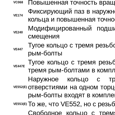
Повышенная точность вращ
VC068
Фиксирующий паз в наружн
VE174
кольца и повышенная точн
Модифицированный подши
VE240
смещения
Тугое кольцо с тремя резь
VE447
рым-болты
Тугое кольцо с тремя рез
VE447E
тремя рым-болтами в компл
Наружное кольцо с тр
отверстиями на одном торце
VE552(E)
рым-болты входят в компле
То же, что VE552, но с рез
VE553(E)
Свободное кольцо с трем