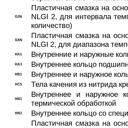
Пластичная смазка на осно
NLGI 2, для интервала темп
GJN
количество)
Пластичная смазка на осн
GXN
NLGI 2, для диапазона темп
Внутренние и наружные кол
HA1
Bнутреннее кольцо подшипн
HA3
Bнутреннее и наружное коль
HB1
Тела качения из нитрида к
HC5
Bнутреннее и наружное к
HN1
термической обработкой
Внутреннее кольцо со спец
HN3
Пластичная смазка на осн