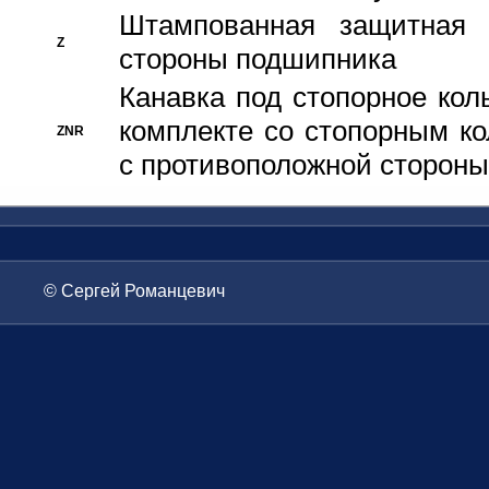
Штампованная защитная
Z
стороны подшипника
Канавка под стопорное кол
комплекте со стопорным к
ZNR
с противоположной стороны
© Сергей Романцевич