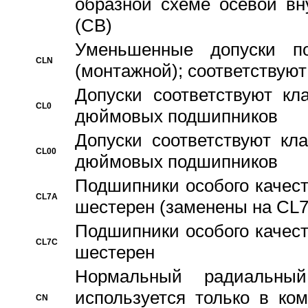
образной схеме осевой вн
(CB)
Уменьшенные допуски 
CLN
(монтажной); соответствуют
Допуски соответствуют кл
CL0
дюймовых подшипников
Допуски соответствуют кл
CL00
дюймовых подшипников
Подшипники особого качест
CL7A
шестерен (заменены на CL
Подшипники особого качест
CL7C
шестерен
Hормальный радиальный
используется только в ко
CN