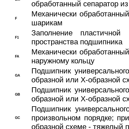
обработанный сепаратор из
Механически обработанный
F
шарикам
Заполнение пластичной
F1
пространства подшипника
Механически обработанный
FA
наружному кольцу
Подшипник универсального
GA
образной или Х-образной сх
Подшипник универсального
GB
образной или Х-образной с
Подшипник универсального
произвольном порядке; пр
GC
образной схеме - тяжелый 