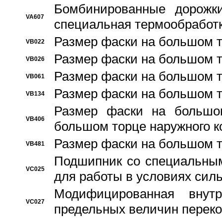
Бомбинированные дорожк
VA607
специальная термообработ
Размер фаски на большом т
VB022
Размер фаски на большом т
VB026
Размер фаски на большом т
VB061
Размер фаски на большом т
VB134
Размер фаски на большо
VB406
большом торце наружного к
Размер фаски на большом т
VB481
Подшипник со специальным
VC025
для работы в условиях сил
Модифицированная внут
VC027
предельных величин переко