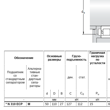
Граничная
Основные
Грузо-
нагрузка
Обозначение
размеры
подъемность
по
усталости
Альтерна-
Подшипник
тивные
со
стан-
дин.
стат.
стандартным
дартные
н
сепаратором
сепа-
раторы
C
P
d
D
B
C
0
u
-
мм
кН
кН
* N 310 ECP
M
50
110
27
127
112
15
6