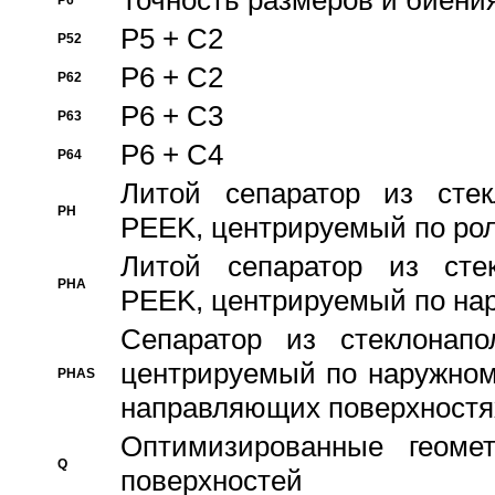
Точность размеров и биения
P6
P5 + C2
P52
P6 + C2
P62
P6 + C3
P63
P6 + C4
P64
Литой сепаратор из стек
PH
PEEK, центрируемый по ро
Литой сепаратор из стек
PHA
PEEK, центрируемый по на
Сепаратор из стеклонапо
центрируемый по наружном
PHAS
направляющих поверхностя
Оптимизированные геомет
Q
поверхностей