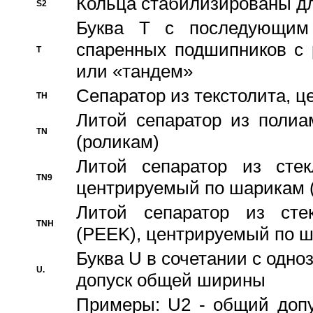
Кольца стабилизированы дл
S2
Буква T с последующим
спаренных подшипников с 
T
или «тандем»
Сепаратор из текстолита, 
TH
Литой сепаратор из полиа
TN
(роликам)
Литой сепаратор из стекл
TN9
центрируемый по шарикам 
Литой сепаратор из стек
TNH
(PEEK), центрируемый по 
Буква U в сочетании с одн
U.
допуск общей ширины
Примеры: U2 - общий допу