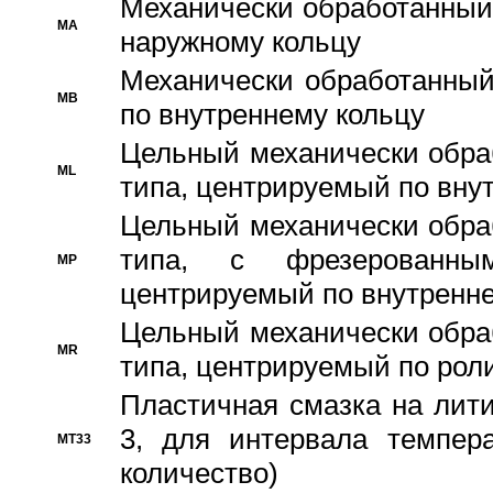
Механически обработанный
MA
наружному кольцу
Механически обработанный
MB
по внутреннему кольцу
Цельный механически обра
ML
типа, центрируемый по вну
Цельный механически обра
типа, с фрезерованны
MP
центрируемый по внутренне
Цельный механически обра
MR
типа, центрируемый по рол
Пластичная смазка на лити
3, для интервала темпера
MT33
количество)