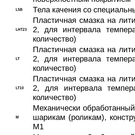
Тела качения со специаль
L5B
Пластичная смазка на лити
2, для интервала темпера
LHT23
количество)
Пластичная смазка на лити
2, для интервала темпера
LT
количество)
Пластичная смазка на лити
2, для интервала темпер
LT10
количество)
Механически обработанный 
шарикам (роликам), констр
M
M1