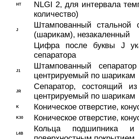
NLGI 2, для интервала темп
HT
количество)
Штампованный стальной с
J
(шарикам), незакаленный
Цифра после буквы J ука
сепаратора
Штампованный сепаратор
J1
центрируемый по шарикам
Сепаратор, состоящий из
JR
центрируемый по шарикам
Коническое отверстие, кону
K
Коническое отверстие, кону
K30
Кольца подшипника и
L4B
поверхностным покрытием