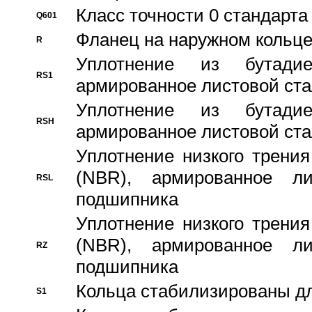
Класс точности 0 стандар
Q601
Фланец на наружном кольц
R
Уплотнение из бутадие
RS1
армированное листовой ста
Уплотнение из бутадие
RSH
армированное листовой ста
Уплотнение низкого трения
(NBR), армированное л
RSL
подшипника
Уплотнение низкого трения
(NBR), армированное л
RZ
подшипника
Кольца стабилизированы дл
S1