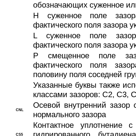
обозначающих суженное ил
H суженное поле зазора
фактического поля зазора у
L суженное поле зазор
фактического поля зазора у
P смещенное поле заз
фактического поля заз
половину поля соседней гр
Указанные буквы также ис
классами зазоров: С2, C3, 
Осевой внутренний зазор 
CNL
нормального зазора
Контактное уплотнение 
гидрированного бутадиен
CS5