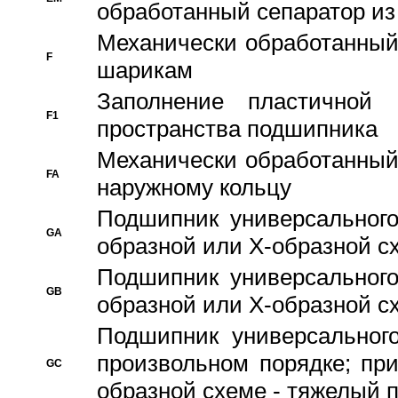
обработанный сепаратор из
Механически обработанный
F
шарикам
Заполнение пластичной
F1
пространства подшипника
Механически обработанный
FA
наружному кольцу
Подшипник универсального
GA
образной или Х-образной сх
Подшипник универсального
GB
образной или Х-образной с
Подшипник универсального
произвольном порядке; пр
GC
образной схеме - тяжелый 