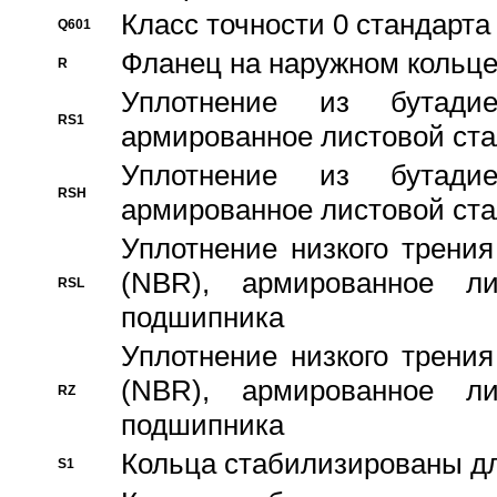
Класс точности 0 стандар
Q601
Фланец на наружном кольц
R
Уплотнение из бутадие
RS1
армированное листовой ста
Уплотнение из бутадие
RSH
армированное листовой ста
Уплотнение низкого трения
(NBR), армированное л
RSL
подшипника
Уплотнение низкого трения
(NBR), армированное л
RZ
подшипника
Кольца стабилизированы дл
S1