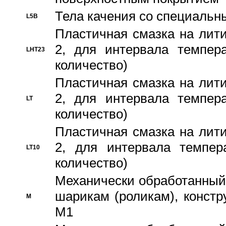
Тела качения со специаль
L5B
Пластичная смазка на лити
2, для интервала темпера
LHT23
количество)
Пластичная смазка на лити
2, для интервала темпера
LT
количество)
Пластичная смазка на лити
2, для интервала темпер
LT10
количество)
Механически обработанный 
шарикам (роликам), констр
M
M1