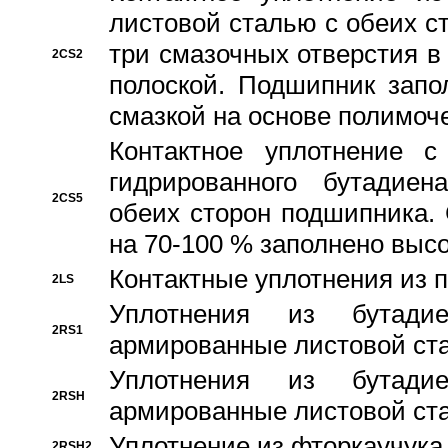
листовой сталью с обеих с
три смазочных отверстия в
2CS2
полоской. Подшипник запо
смазкой на основе полимо
Контактное уплотнение 
гидрированного бутадиен
2CS5
обеих сторон подшипника.
на 70-100 % заполнено выс
Контактные уплотнения из 
2LS
Уплотнения из бутадие
2RS1
армированные листовой ста
Уплотнения из бутадие
2RSH
армированные листовой ста
Уплотнение из фторкаучука
2RSH2