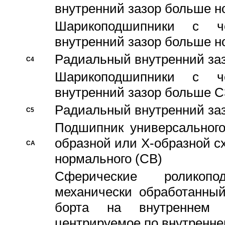
внутренний зазор больше н
Шарикоподшипники с че
внутренний зазор больше н
Pадиальный внутренний за
C4
Шарикоподшипники с че
внутренний зазор больше C
Pадиальный внутренний за
C5
Подшипник универсального
образной или Х-образной с
CA
нормального (CB)
Сферические роликопо
механически обработанный
борта на внутреннем 
центрируемое по внутренне