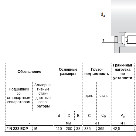
Граничная
Основные
Грузо-
нагрузка
Обозначение
размеры
подъемность
по
усталости
Альтерна-
Подшипник
тивные
со
стан-
дин.
стат.
стандартным
дартные
сепаратором
сепа-
раторы
C
P
d
D
B
C
0
u
-
мм
кН
кН
* N 222 ECP
M
110
200
38
335
365
42,5