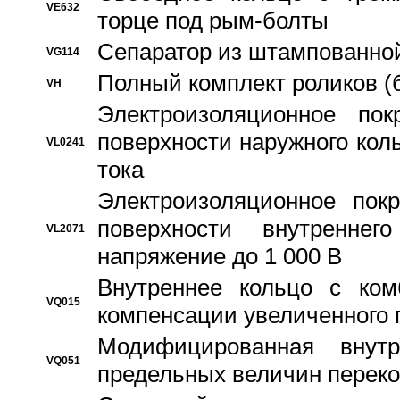
VE632
торце под рым-болты
Сепаратор из штампованной
VG114
Полный комплект роликов (
VH
Электроизоляционное по
поверхности наружного коль
VL0241
тока
Электроизоляционное пок
поверхности внутреннег
VL2071
напряжение до 1 000 В
Bнутреннее кольцо с ком
VQ015
компенсации увеличенного 
Модифицированная внут
VQ051
предельных величин переко