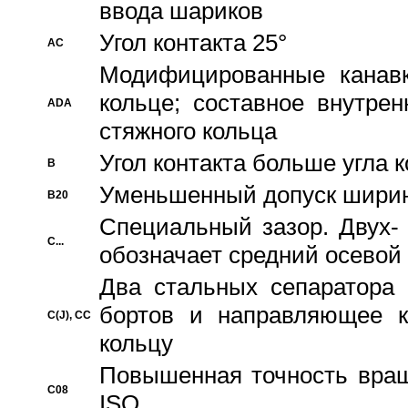
ввода шариков
Угол контакта 25°
AC
Модифицированные канавк
кольце; составное внутре
ADA
стяжного кольца
Угол контакта больше угла 
B
Уменьшенный допуск шири
B20
Специальный зазор. Двух-
C...
обозначает средний осевой
Два стальных сепаратора 
бортов и направляющее к
C(J), CC
кольцу
Повышенная точность враще
C08
ISO