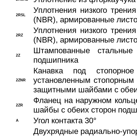
Уплотнения низкого трения
2RSL
(NBR), армированные листо
Уплотнения низкого трения
2RZ
(NBR), армированные листо
Штампованные стальные
2Z
подшипника
Канавка под стопорно
установленным стопорным
2ZNR
защитными шайбами с обеи
Фланец на наружном кольц
2ZR
шайбы с обеих сторон под
Угол контакта 30°
A
Двухрядные радиально-упо