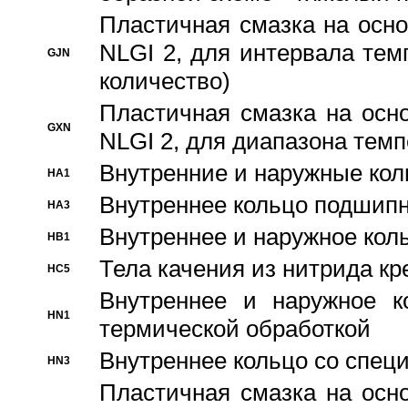
Пластичная смазка на осно
NLGI 2, для интервала темп
GJN
количество)
Пластичная смазка на осн
GXN
NLGI 2, для диапазона темп
Внутренние и наружные кол
HA1
Bнутреннее кольцо подшипн
HA3
Bнутреннее и наружное коль
HB1
Тела качения из нитрида к
HC5
Bнутреннее и наружное к
HN1
термической обработкой
Внутреннее кольцо со спец
HN3
Пластичная смазка на осн