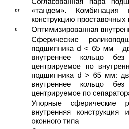
Согласованная пара под
«тандем». Комбинация
DT
конструкцию проставочных 
Оптимизированная внутрен
E
Сферические роликопод
подшипника d < 65 мм - дв
внутреннее кольцо без
центрируемое по внутренн
подшипника d > 65 мм: дв
внутреннее кольцо без
центрируемое по сепарато
Упорные сферические ро
внутренняя конструкция 
оконного типа