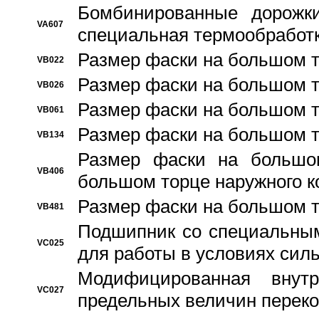
Бомбинированные дорожк
VA607
специальная термообработ
Размер фаски на большом т
VB022
Размер фаски на большом т
VB026
Размер фаски на большом т
VB061
Размер фаски на большом т
VB134
Размер фаски на большо
VB406
большом торце наружного к
Размер фаски на большом т
VB481
Подшипник со специальным
VC025
для работы в условиях сил
Модифицированная внут
VC027
предельных величин переко