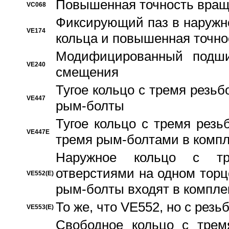
Повышенная точность вращ
VC068
Фиксирующий паз в наружн
VE174
кольца и повышенная точн
Модифицированный подши
VE240
смещения
Тугое кольцо с тремя резь
VE447
рым-болты
Тугое кольцо с тремя рез
VE447E
тремя рым-болтами в компл
Наружное кольцо с тр
отверстиями на одном торце
VE552(E)
рым-болты входят в компле
То же, что VE552, но с рез
VE553(E)
Свободное кольцо с трем