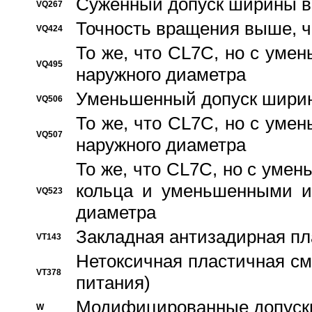
Суженный допуск ширины вн
VQ267
Точность вращения выше, 
VQ424
То же, что CL7C, но с ум
VQ495
наружного диаметра
Уменьшенный допуск ширин
VQ506
То же, что CL7C, но с ум
VQ507
наружного диаметра
То же, что CL7C, но с уме
кольца и уменьшенными и
VQ523
диаметра
Закладная антизадирная пл
VT143
Нетоксичная пластичная сма
VT378
питания)
Модифицированные допуски
W