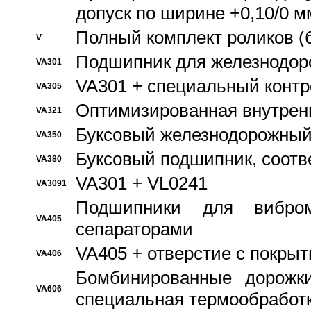
допуск по ширине +0,10/0 м
Полный комплект роликов (
V
Подшипник для железнодор
VA301
VA301 + специальный контр
VA305
Оптимизированная внутрен
VA321
Буксовый железнодорожный
VA350
Буксовый подшипник, соотв
VA380
VA301 + VL0241
VA3091
Подшипники для вибром
VA405
сепараторами
VA405 + отверстие с покры
VA406
Бомбинированные дорожк
VA606
специальная термообработ