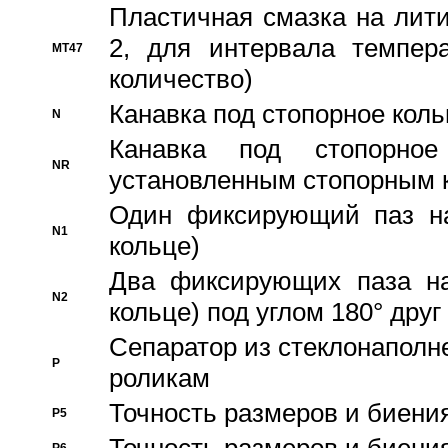
Пластичная смазка на лити
2, для интервала темпера
MT47
количество)
Канавка под стопорное кол
N
Канавка под стопорно
NR
установленным стопорным 
Один фиксирующий паз на
N1
кольце)
Два фиксирующих паза на
N2
кольце) под углом 180° друг 
Cепаратор из стеклонаполн
P
роликам
Точность размеров и биения
P5