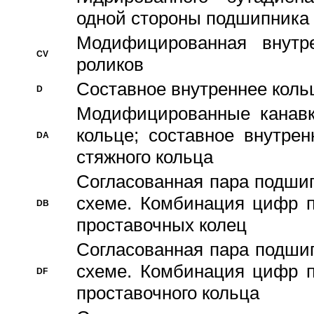
одной стороны подшипника
Модифицированная внутре
CV
роликов
Составное внутреннее кольц
D
Модифицированные канавк
кольце; составное внутре
DA
стяжного кольца
Согласованная пара подши
схеме. Комбинация цифр п
DB
проставочных колец
Согласованная пара подши
схеме. Комбинация цифр п
DF
проставочного кольца