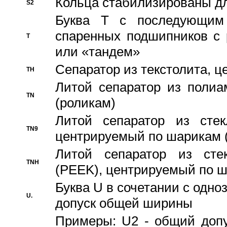
Кольца стабилизированы дл
S2
Буква T с последующим
спаренных подшипников с 
T
или «тандем»
Сепаратор из текстолита, 
TH
Литой сепаратор из полиа
TN
(роликам)
Литой сепаратор из стекл
TN9
центрируемый по шарикам 
Литой сепаратор из стек
TNH
(PEEK), центрируемый по 
Буква U в сочетании с одн
U.
допуск общей ширины
Примеры: U2 - общий допу