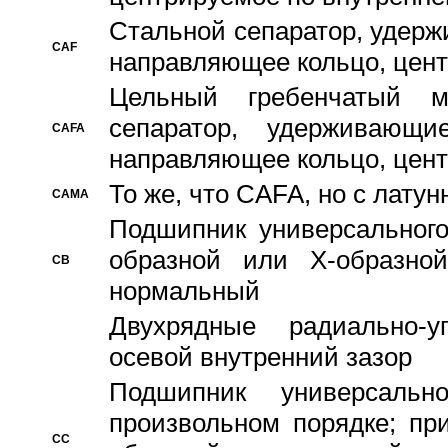
Стальной сепаратор, удерж
CAF
направляющее кольцо, цент
Цельный гребенчатый м
сепаратор, удерживающ
CAFA
направляющее кольцо, цент
То же, что CAFA, но с лату
CAMA
Подшипник универсального
образной или Х-образно
CB
нормальный
Двухрядные радиально-
осевой внутренний зазор
Подшипник универсальн
произвольном порядке; пр
CC