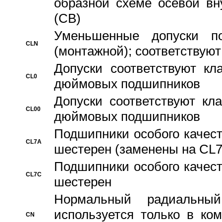
образной схеме осевой вн
(CB)
Уменьшенные допуски 
CLN
(монтажной); соответствуют
Допуски соответствуют кл
CL0
дюймовых подшипников
Допуски соответствуют кл
CL00
дюймовых подшипников
Подшипники особого качест
CL7A
шестерен (заменены на CL
Подшипники особого качест
CL7C
шестерен
Hормальный радиальный
используется только в ко
CN