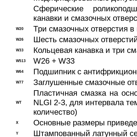
Сферические роликопод
канавки и смазочных отвер
Три смазочных отверстия в
W20
Шесть смазочных отверстий
W26
Кольцевая канавка и три с
W33
W26 + W33
W513
Подшипник с антифрикционн
W64
Заглушенные смазочные от
W77
Пластичная смазка на осн
NLGI 2-3, для интервала те
WT
количество)
Основные размеры приведен
X
Штампованный латунный се
Y