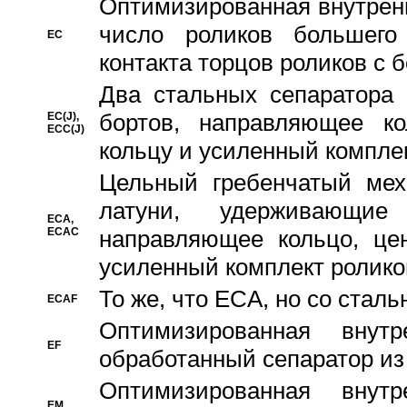
Oптимизированная внутренн
число роликов большего
EC
контакта торцов роликов с 
Два стальных сепаратора 
бортов, направляющее ко
EC(J),
ECC(J)
кольцу и усиленный компле
Цельный гребенчатый мех
латуни, удерживающи
ECA,
ECAC
направляющее кольцо, цен
усиленный комплект ролико
То же, что ECA, но со стал
ECAF
Оптимизированная внут
EF
обработанный сепаратор из
Оптимизированная внут
EM