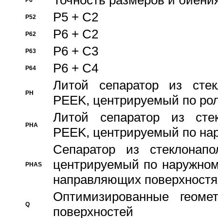
Точность размеров и биения
P6
P5 + C2
P52
P6 + C2
P62
P6 + C3
P63
P6 + C4
P64
Литой сепаратор из стек
PH
PEEK, центрируемый по ро
Литой сепаратор из стек
PHA
PEEK, центрируемый по на
Сепаратор из стеклонапо
центрируемый по наружном
PHAS
направляющих поверхностя
Оптимизированные геомет
Q
поверхностей