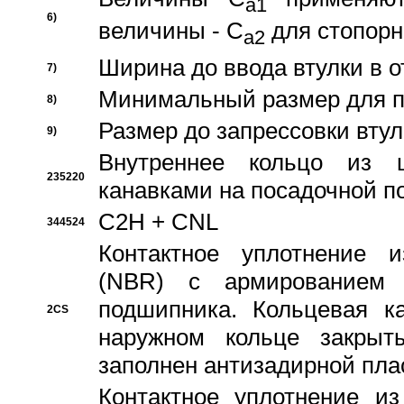
a1
6)
величины - C
для стопорн
a2
Ширина до ввода втулки в 
7)
Минимальный размер для п
8)
Размер до запрессовки втул
9)
Внутреннее кольцо из 
235220
канавками на посадочной п
C2H + CNL
344524
Контактное уплотнение и
(NBR) с армированием 
подшипника. Кольцевая к
2CS
наружном кольце закрыт
заполнен антизадирной пла
Контактное уплотнение и