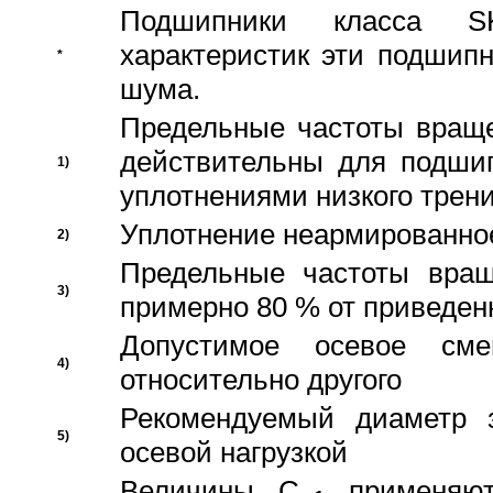
Подшипники класса S
характеристик эти подшип
*
шума.
Предельные частоты враще
действительны для подши
1)
уплотнениями низкого трени
Уплотнение неармированно
2)
Предельные частоты вращ
3)
примерно 80 % от приведен
Допустимое осевое сме
4)
относительно другого
Рекомендуемый диаметр 
5)
осевой нагрузкой
Величины C
применяют