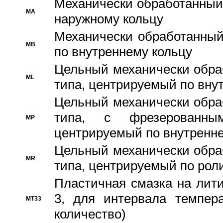
Механически обработанный
MA
наружному кольцу
Механически обработанный
MB
по внутреннему кольцу
Цельный механически обра
ML
типа, центрируемый по вну
Цельный механически обра
типа, с фрезерованны
MP
центрируемый по внутренне
Цельный механически обра
MR
типа, центрируемый по рол
Пластичная смазка на лити
3, для интервала темпера
MT33
количество)