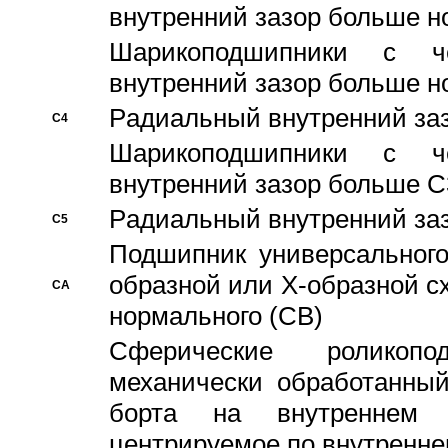
внутренний зазор больше н
Шарикоподшипники с че
внутренний зазор больше н
Pадиальный внутренний за
C4
Шарикоподшипники с че
внутренний зазор больше C
Pадиальный внутренний за
C5
Подшипник универсального
образной или Х-образной с
CA
нормального (CB)
Сферические роликопо
механически обработанный
борта на внутреннем 
центрируемое по внутренне