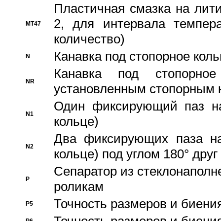
Пластичная смазка на лити
2, для интервала темпера
MT47
количество)
Канавка под стопорное кол
N
Канавка под стопорно
NR
установленным стопорным 
Один фиксирующий паз на
N1
кольце)
Два фиксирующих паза на
N2
кольце) под углом 180° друг 
Cепаратор из стеклонаполн
P
роликам
Точность размеров и биения
P5