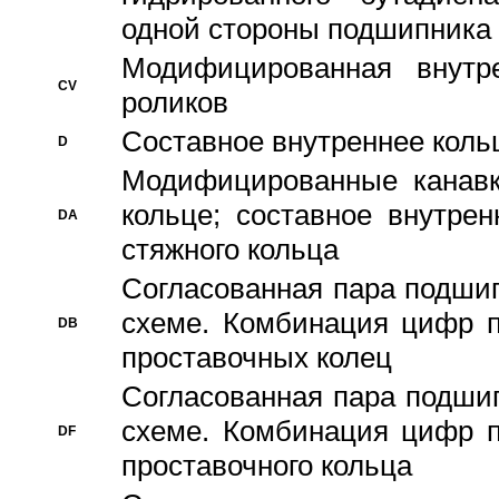
одной стороны подшипника
Модифицированная внутре
CV
роликов
Составное внутреннее кольц
D
Модифицированные канавк
кольце; составное внутре
DA
стяжного кольца
Согласованная пара подши
схеме. Комбинация цифр п
DB
проставочных колец
Согласованная пара подши
схеме. Комбинация цифр п
DF
проставочного кольца