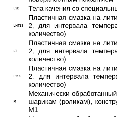
Тела качения со специаль
L5B
Пластичная смазка на лити
2, для интервала темпера
LHT23
количество)
Пластичная смазка на лити
2, для интервала темпера
LT
количество)
Пластичная смазка на лити
2, для интервала темпер
LT10
количество)
Механически обработанный 
шарикам (роликам), констр
M
M1