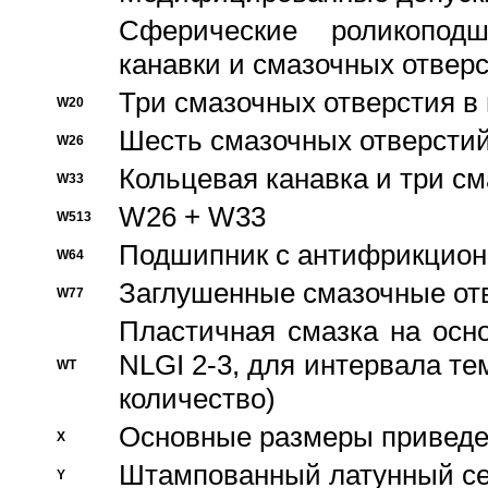
Сферические роликопод
канавки и смазочных отвер
Три смазочных отверстия в
W20
Шесть смазочных отверстий
W26
Кольцевая канавка и три с
W33
W26 + W33
W513
Подшипник с антифрикционн
W64
Заглушенные смазочные от
W77
Пластичная смазка на осн
NLGI 2-3, для интервала те
WT
количество)
Основные размеры приведен
X
Штампованный латунный се
Y