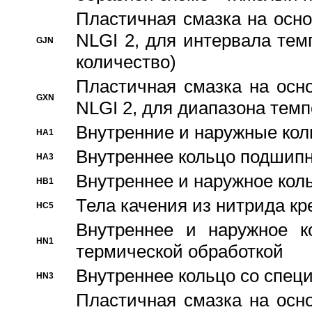
Пластичная смазка на осно
NLGI 2, для интервала темп
GJN
количество)
Пластичная смазка на осн
GXN
NLGI 2, для диапазона темп
Внутренние и наружные кол
HA1
Bнутреннее кольцо подшипн
HA3
Bнутреннее и наружное коль
HB1
Тела качения из нитрида к
HC5
Bнутреннее и наружное к
HN1
термической обработкой
Внутреннее кольцо со спец
HN3
Пластичная смазка на осн