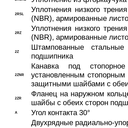
Уплотнения низкого трения
2RSL
(NBR), армированные листо
Уплотнения низкого трения
2RZ
(NBR), армированные листо
Штампованные стальные
2Z
подшипника
Канавка под стопорно
установленным стопорным
2ZNR
защитными шайбами с обеи
Фланец на наружном кольц
2ZR
шайбы с обеих сторон под
Угол контакта 30°
A
Двухрядные радиально-упо