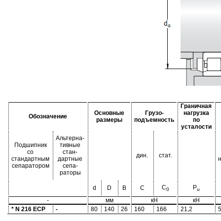
Граничная
Основные
Грузо-
нагрузка
Обозначение
размеры
подъемность
по
усталости
Альтерна-
Подшипник
тивные
со
стан-
дин.
стат.
стандартным
дартные
сепаратором
сепа-
раторы
C
P
d
D
B
C
0
u
-
мм
кН
кН
* N 216 ECP
-
80
140
26
160
166
21,2