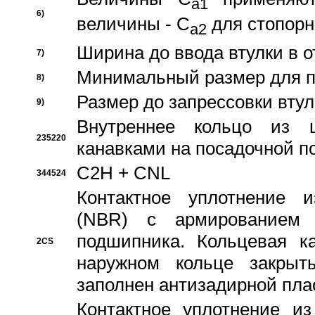
a1
6)
величины - C
для стопорн
a2
Ширина до ввода втулки в 
7)
Минимальный размер для п
8)
Размер до запрессовки втул
9)
Внутреннее кольцо из 
235220
канавками на посадочной п
C2H + CNL
344524
Контактное уплотнение и
(NBR) с армированием 
подшипника. Кольцевая к
2CS
наружном кольце закрыт
заполнен антизадирной пла
Контактное уплотнение и