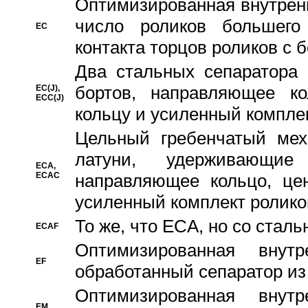
Oптимизированная внутренн
число роликов большего
EC
контакта торцов роликов с 
Два стальных сепаратора 
бортов, направляющее ко
EC(J),
ECC(J)
кольцу и усиленный компле
Цельный гребенчатый мех
латуни, удерживающи
ECA,
ECAC
направляющее кольцо, цен
усиленный комплект ролико
То же, что ECA, но со стал
ECAF
Оптимизированная внут
EF
обработанный сепаратор из
Оптимизированная внут
EM