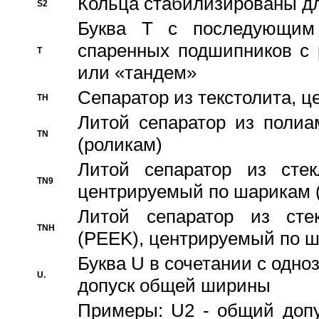
Кольца стабилизированы дл
S2
Буква T с последующим
спаренных подшипников с 
T
или «тандем»
Сепаратор из текстолита, 
TH
Литой сепаратор из полиа
TN
(роликам)
Литой сепаратор из стекл
TN9
центрируемый по шарикам 
Литой сепаратор из стек
TNH
(PEEK), центрируемый по 
Буква U в сочетании с одн
U.
допуск общей ширины
Примеры: U2 - общий допу