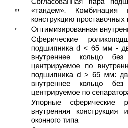
Согласованная пара под
«тандем». Комбинация
DT
конструкцию проставочных 
Оптимизированная внутрен
E
Сферические роликопод
подшипника d < 65 мм - дв
внутреннее кольцо без
центрируемое по внутренн
подшипника d > 65 мм: дв
внутреннее кольцо без
центрируемое по сепарато
Упорные сферические ро
внутренняя конструкция 
оконного типа