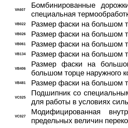
Бомбинированные дорожк
VA607
специальная термообработ
Размер фаски на большом т
VB022
Размер фаски на большом т
VB026
Размер фаски на большом т
VB061
Размер фаски на большом т
VB134
Размер фаски на большо
VB406
большом торце наружного к
Размер фаски на большом т
VB481
Подшипник со специальным
VC025
для работы в условиях сил
Модифицированная внут
VC027
предельных величин переко