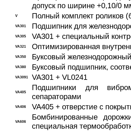
допуск по ширине +0,10/0 м
Полный комплект роликов (
V
Подшипник для железнодор
VA301
VA301 + специальный контр
VA305
Оптимизированная внутрен
VA321
Буксовый железнодорожный
VA350
Буксовый подшипник, соотв
VA380
VA301 + VL0241
VA3091
Подшипники для вибром
VA405
сепараторами
VA405 + отверстие с покры
VA406
Бомбинированные дорожк
VA606
специальная термообработ