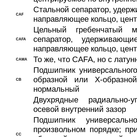
Стальной сепаратор, удерж
CAF
направляющее кольцо, цент
Цельный гребенчатый м
сепаратор, удерживающ
CAFA
направляющее кольцо, цент
То же, что CAFA, но с лату
CAMA
Подшипник универсального
образной или Х-образно
CB
нормальный
Двухрядные радиально-
осевой внутренний зазор
Подшипник универсальн
произвольном порядке; пр
CC