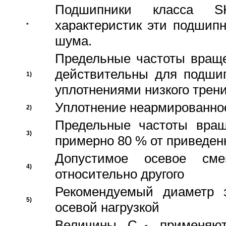
Подшипники класса S
характеристик эти подшип
*
шума.
Предельные частоты враще
действительны для подши
1)
уплотнениями низкого трени
Уплотнение неармированно
2)
Предельные частоты вращ
3)
примерно 80 % от приведен
Допустимое осевое сме
4)
относительно другого
Рекомендуемый диаметр 
5)
осевой нагрузкой
Величины C
применяют