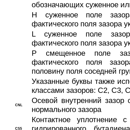
обозначающих суженное ил
H суженное поле зазора
фактического поля зазора у
L суженное поле зазор
фактического поля зазора у
P смещенное поле заз
фактического поля заз
половину поля соседней гр
Указанные буквы также ис
классами зазоров: С2, C3, 
Осевой внутренний зазор 
CNL
нормального зазора
Контактное уплотнение 
гидрированного бутадиен
CS5