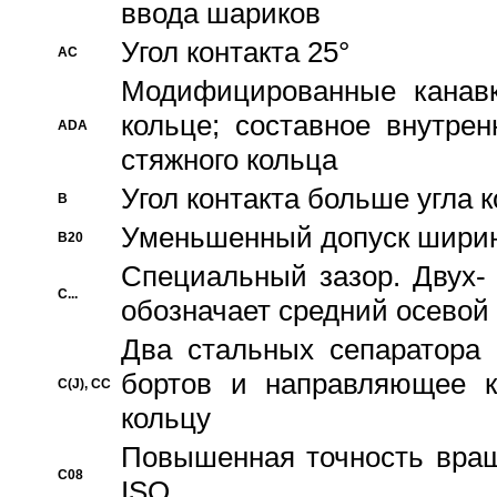
ввода шариков
Угол контакта 25°
AC
Модифицированные канавк
кольце; составное внутре
ADA
стяжного кольца
Угол контакта больше угла 
B
Уменьшенный допуск шири
B20
Специальный зазор. Двух-
C...
обозначает средний осевой
Два стальных сепаратора 
бортов и направляющее к
C(J), CC
кольцу
Повышенная точность враще
C08
ISO