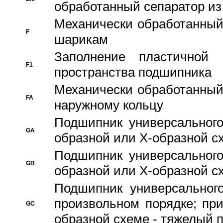
обработанный сепаратор из
Механически обработанный
F
шарикам
Заполнение пластичной
F1
пространства подшипника
Механически обработанный
FA
наружному кольцу
Подшипник универсального
GA
образной или Х-образной сх
Подшипник универсального
GB
образной или Х-образной с
Подшипник универсального
произвольном порядке; пр
GC
образной схеме - тяжелый 