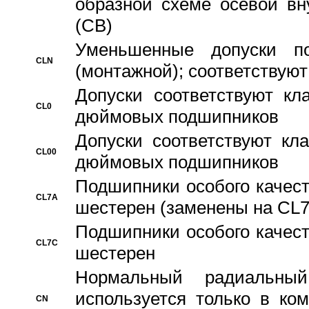
образной схеме осевой вн
(CB)
Уменьшенные допуски 
CLN
(монтажной); соответствуют
Допуски соответствуют кл
CL0
дюймовых подшипников
Допуски соответствуют кл
CL00
дюймовых подшипников
Подшипники особого качест
CL7A
шестерен (заменены на CL
Подшипники особого качест
CL7C
шестерен
Hормальный радиальный
используется только в ко
CN