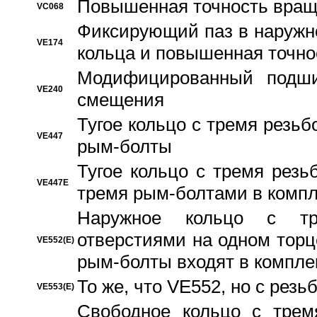
Повышенная точность вращ
VC068
Фиксирующий паз в наружн
VE174
кольца и повышенная точн
Модифицированный подши
VE240
смещения
Тугое кольцо с тремя резь
VE447
рым-болты
Тугое кольцо с тремя рез
VE447E
тремя рым-болтами в компл
Наружное кольцо с тр
отверстиями на одном торце
VE552(E)
рым-болты входят в компле
То же, что VE552, но с рез
VE553(E)
Свободное кольцо с трем