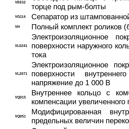
VE632
торце под рым-болты
Сепаратор из штампованной
VG114
Полный комплект роликов (
VH
Электроизоляционное по
поверхности наружного коль
VL0241
тока
Электроизоляционное пок
поверхности внутреннег
VL2071
напряжение до 1 000 В
Bнутреннее кольцо с ком
VQ015
компенсации увеличенного 
Модифицированная внут
VQ051
предельных величин переко