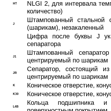
NLGI 2, для интервала темп
HT
количество)
Штампованный стальной с
J
(шарикам), незакаленный
Цифра после буквы J ука
сепаратора
Штампованный сепаратор
J1
центрируемый по шарикам
Сепаратор, состоящий из
JR
центрируемый по шарикам
Коническое отверстие, кону
K
Коническое отверстие, кону
K30
Кольца подшипника и
L4B
поверхностным покрытием