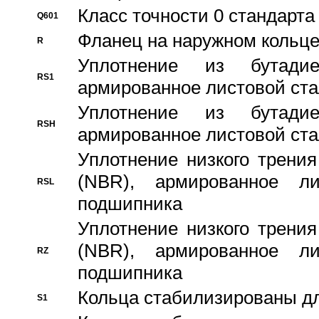
Класс точности 0 стандар
Q601
Фланец на наружном кольц
R
Уплотнение из бутадие
RS1
армированное листовой ста
Уплотнение из бутадие
RSH
армированное листовой ста
Уплотнение низкого трения
(NBR), армированное л
RSL
подшипника
Уплотнение низкого трения
(NBR), армированное л
RZ
подшипника
Кольца стабилизированы дл
S1