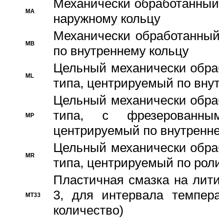
Механически обработанный
MA
наружному кольцу
Механически обработанный
MB
по внутреннему кольцу
Цельный механически обра
ML
типа, центрируемый по вну
Цельный механически обра
типа, с фрезерованны
MP
центрируемый по внутренне
Цельный механически обра
MR
типа, центрируемый по рол
Пластичная смазка на лити
3, для интервала темпера
MT33
количество)