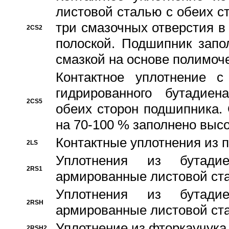
листовой сталью с обеих с
три смазочных отверстия в
2CS2
полоской. Подшипник запо
смазкой на основе полимо
Контактное уплотнение 
гидрированного бутадиен
2CS5
обеих сторон подшипника.
на 70-100 % заполнено выс
Контактные уплотнения из 
2LS
Уплотнения из бутадие
2RS1
армированные листовой ста
Уплотнения из бутадие
2RSH
армированные листовой ста
Уплотнение из фторкаучука
2RSH2