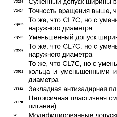
Суженный допуск ширины вн
VQ267
Точность вращения выше, 
VQ424
То же, что CL7C, но с ум
VQ495
наружного диаметра
Уменьшенный допуск ширин
VQ506
То же, что CL7C, но с ум
VQ507
наружного диаметра
То же, что CL7C, но с уме
кольца и уменьшенными и
VQ523
диаметра
Закладная антизадирная пл
VT143
Нетоксичная пластичная сма
VT378
питания)
Модифицированные допуски
W