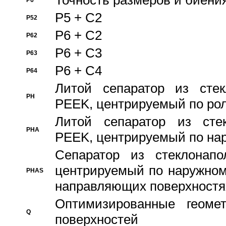
Точность размеров и биения
P6
P5 + C2
P52
P6 + C2
P62
P6 + C3
P63
P6 + C4
P64
Литой сепаратор из стек
PH
PEEK, центрируемый по ро
Литой сепаратор из стек
PHA
PEEK, центрируемый по на
Сепаратор из стеклонапо
центрируемый по наружном
PHAS
направляющих поверхностя
Оптимизированные геомет
Q
поверхностей