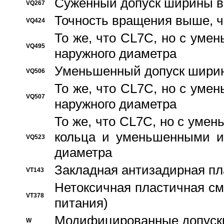
Суженный допуск ширины вн
VQ267
Точность вращения выше, 
VQ424
То же, что CL7C, но с ум
VQ495
наружного диаметра
Уменьшенный допуск ширин
VQ506
То же, что CL7C, но с ум
VQ507
наружного диаметра
То же, что CL7C, но с уме
кольца и уменьшенными и
VQ523
диаметра
Закладная антизадирная пл
VT143
Нетоксичная пластичная сма
VT378
питания)
Модифицированные допуски
W