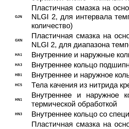
Пластичная смазка на осно
NLGI 2, для интервала темп
GJN
количество)
Пластичная смазка на осн
GXN
NLGI 2, для диапазона темп
Внутренние и наружные кол
HA1
Bнутреннее кольцо подшипн
HA3
Bнутреннее и наружное коль
HB1
Тела качения из нитрида к
HC5
Bнутреннее и наружное к
HN1
термической обработкой
Внутреннее кольцо со спец
HN3
Пластичная смазка на осн