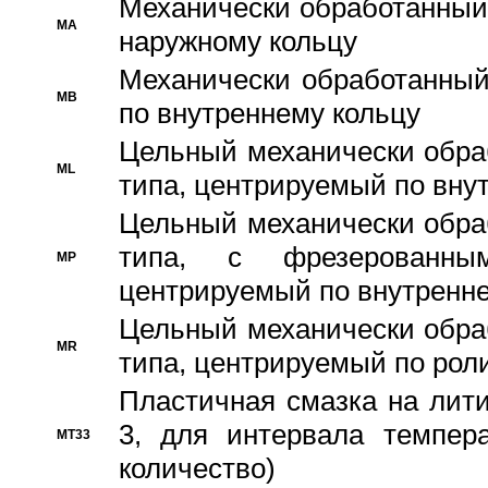
Механически обработанный
MA
наружному кольцу
Механически обработанный
MB
по внутреннему кольцу
Цельный механически обра
ML
типа, центрируемый по вну
Цельный механически обра
типа, с фрезерованны
MP
центрируемый по внутренне
Цельный механически обра
MR
типа, центрируемый по рол
Пластичная смазка на лити
3, для интервала темпера
MT33
количество)