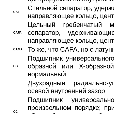
Стальной сепаратор, удерж
CAF
направляющее кольцо, цент
Цельный гребенчатый м
сепаратор, удерживающ
CAFA
направляющее кольцо, цент
То же, что CAFA, но с лату
CAMA
Подшипник универсального
образной или Х-образно
CB
нормальный
Двухрядные радиально-
осевой внутренний зазор
Подшипник универсальн
произвольном порядке; пр
CC