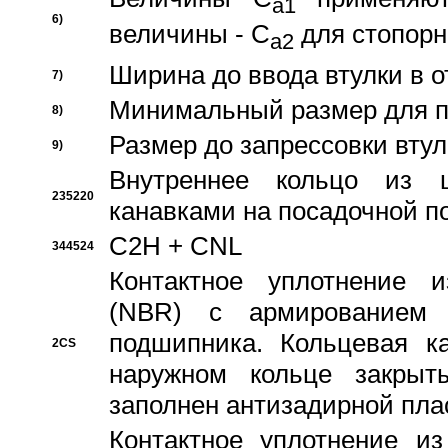
a1
6)
величины - C
для стопорн
a2
Ширина до ввода втулки в 
7)
Минимальный размер для п
8)
Размер до запрессовки втул
9)
Внутреннее кольцо из 
235220
канавками на посадочной п
C2H + CNL
344524
Контактное уплотнение и
(NBR) с армированием 
подшипника. Кольцевая к
2CS
наружном кольце закрыт
заполнен антизадирной пла
Контактное уплотнение и