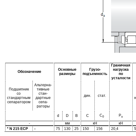
Граничная
Основные
Грузо-
нагрузка
Обозначение
размеры
подъемность
по
усталости
Альтерна-
Подшипник
тивные
со
стан-
дин.
стат.
стандартным
дартные
сепаратором
сепа-
раторы
C
P
d
D
B
C
0
u
-
мм
кН
кН
* N 215 ECP
-
75
130
25
150
156
20,4