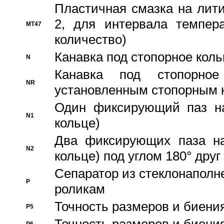
Пластичная смазка на лити
2, для интервала темпера
MT47
количество)
Канавка под стопорное кол
N
Канавка под стопорно
NR
установленным стопорным 
Один фиксирующий паз на
N1
кольце)
Два фиксирующих паза на
N2
кольце) под углом 180° друг 
Cепаратор из стеклонаполн
P
роликам
Точность размеров и биения
P5