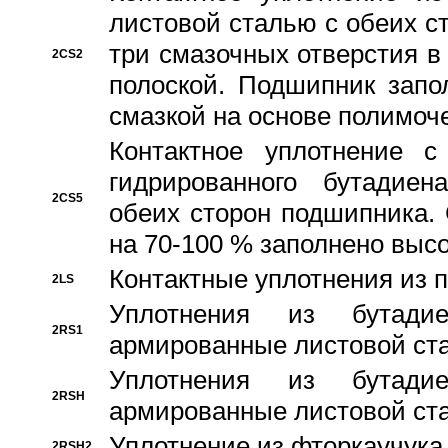
листовой сталью с обеих с
три смазочных отверстия в
2CS2
полоской. Подшипник запо
смазкой на основе полимо
Контактное уплотнение 
гидрированного бутадиен
2CS5
обеих сторон подшипника.
на 70-100 % заполнено выс
Контактные уплотнения из 
2LS
Уплотнения из бутадие
2RS1
армированные листовой ста
Уплотнения из бутадие
2RSH
армированные листовой ста
Уплотнение из фторкаучука
2RSH2