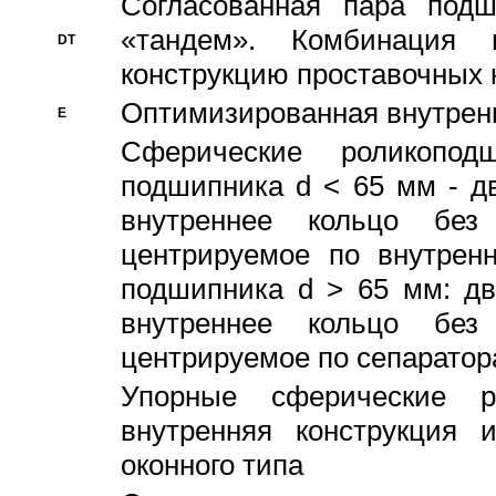
Согласованная пара под
«тандем». Комбинация
DT
конструкцию проставочных 
Оптимизированная внутрен
E
Сферические роликопод
подшипника d < 65 мм - дв
внутреннее кольцо без
центрируемое по внутренн
подшипника d > 65 мм: дв
внутреннее кольцо без
центрируемое по сепарато
Упорные сферические ро
внутренняя конструкция 
оконного типа