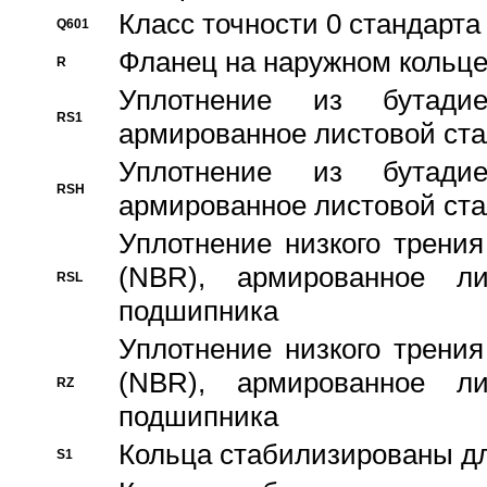
Класс точности 0 стандар
Q601
Фланец на наружном кольц
R
Уплотнение из бутадие
RS1
армированное листовой ста
Уплотнение из бутадие
RSH
армированное листовой ста
Уплотнение низкого трения
(NBR), армированное л
RSL
подшипника
Уплотнение низкого трения
(NBR), армированное л
RZ
подшипника
Кольца стабилизированы дл
S1