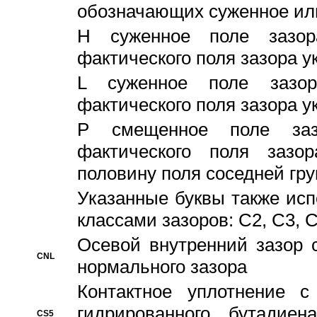
обозначающих суженное ил
H суженное поле зазора
фактического поля зазора у
L суженное поле зазор
фактического поля зазора у
P смещенное поле заз
фактического поля заз
половину поля соседней гр
Указанные буквы также ис
классами зазоров: С2, C3, 
Осевой внутренний зазор 
CNL
нормального зазора
Контактное уплотнение 
гидрированного бутадиен
CS5