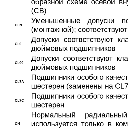
образной схеме осевой вн
(CB)
Уменьшенные допуски 
CLN
(монтажной); соответствуют
Допуски соответствуют кл
CL0
дюймовых подшипников
Допуски соответствуют кл
CL00
дюймовых подшипников
Подшипники особого качест
CL7A
шестерен (заменены на CL
Подшипники особого качест
CL7C
шестерен
Hормальный радиальный
используется только в ко
CN