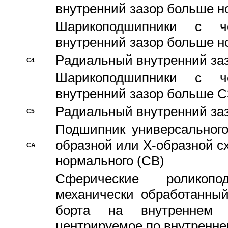
внутренний зазор больше н
Шарикоподшипники с че
внутренний зазор больше н
Pадиальный внутренний за
C4
Шарикоподшипники с че
внутренний зазор больше C
Pадиальный внутренний за
C5
Подшипник универсального
образной или Х-образной с
CA
нормального (CB)
Сферические роликопо
механически обработанный
борта на внутреннем 
центрируемое по внутренне