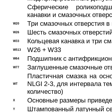
Сферические роликопод
канавки и смазочных отвер
Три смазочных отверстия в
W20
Шесть смазочных отверстий
W26
Кольцевая канавка и три с
W33
W26 + W33
W513
Подшипник с антифрикционн
W64
Заглушенные смазочные от
W77
Пластичная смазка на осн
NLGI 2-3, для интервала те
WT
количество)
Основные размеры приведен
X
Штампованный латунный се
Y