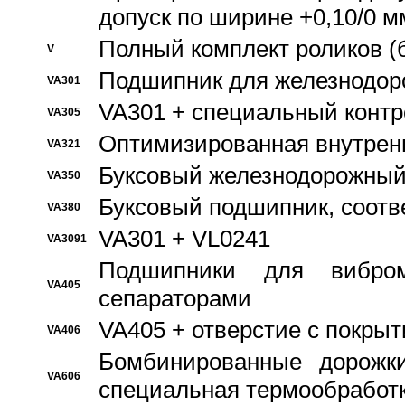
допуск по ширине +0,10/0 м
Полный комплект роликов (
V
Подшипник для железнодор
VA301
VA301 + специальный контр
VA305
Оптимизированная внутрен
VA321
Буксовый железнодорожный
VA350
Буксовый подшипник, соотв
VA380
VA301 + VL0241
VA3091
Подшипники для вибром
VA405
сепараторами
VA405 + отверстие с покры
VA406
Бомбинированные дорожк
VA606
специальная термообработ