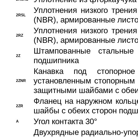
Уплотнения низкого трения
2RSL
(NBR), армированные листо
Уплотнения низкого трения
2RZ
(NBR), армированные листо
Штампованные стальные
2Z
подшипника
Канавка под стопорно
установленным стопорным
2ZNR
защитными шайбами с обеи
Фланец на наружном кольц
2ZR
шайбы с обеих сторон под
Угол контакта 30°
A
Двухрядные радиально-упо