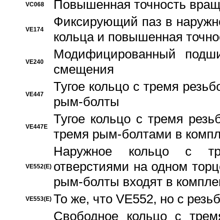
Повышенная точность вращ
VC068
Фиксирующий паз в наружн
VE174
кольца и повышенная точн
Модифицированный подши
VE240
смещения
Тугое кольцо с тремя резь
VE447
рым-болты
Тугое кольцо с тремя рез
VE447E
тремя рым-болтами в компл
Наружное кольцо с тр
отверстиями на одном торце
VE552(E)
рым-болты входят в компле
То же, что VE552, но с рез
VE553(E)
Свободное кольцо с трем