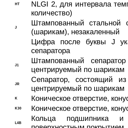
NLGI 2, для интервала темп
HT
количество)
Штампованный стальной с
J
(шарикам), незакаленный
Цифра после буквы J ука
сепаратора
Штампованный сепаратор
J1
центрируемый по шарикам
Сепаратор, состоящий из
JR
центрируемый по шарикам
Коническое отверстие, кону
K
Коническое отверстие, кону
K30
Кольца подшипника и
L4B
поверхностным покрытием