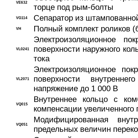
VE632
торце под рым-болты
Сепаратор из штампованной
VG114
Полный комплект роликов (
VH
Электроизоляционное по
поверхности наружного коль
VL0241
тока
Электроизоляционное пок
поверхности внутреннег
VL2071
напряжение до 1 000 В
Bнутреннее кольцо с ком
VQ015
компенсации увеличенного 
Модифицированная внут
VQ051
предельных величин переко