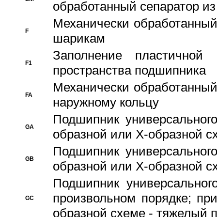
обработанный сепаратор из
Механически обработанный
F
шарикам
Заполнение пластичной
F1
пространства подшипника
Механически обработанный
FA
наружному кольцу
Подшипник универсального
GA
образной или Х-образной сх
Подшипник универсального
GB
образной или Х-образной с
Подшипник универсального
произвольном порядке; пр
GC
образной схеме - тяжелый 