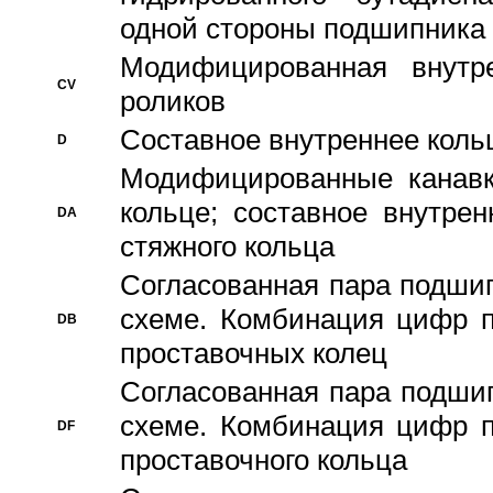
одной стороны подшипника
Модифицированная внутре
CV
роликов
Составное внутреннее кольц
D
Модифицированные канавк
кольце; составное внутре
DA
стяжного кольца
Согласованная пара подши
схеме. Комбинация цифр п
DB
проставочных колец
Согласованная пара подши
схеме. Комбинация цифр п
DF
проставочного кольца