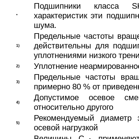
Подшипники класса S
характеристик эти подшип
*
шума.
Предельные частоты враще
действительны для подши
1)
уплотнениями низкого трени
Уплотнение неармированно
2)
Предельные частоты вращ
3)
примерно 80 % от приведен
Допустимое осевое сме
4)
относительно другого
Рекомендуемый диаметр 
5)
осевой нагрузкой
Величины C
применяют