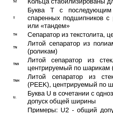
Кольца стабилизированы дл
S2
Буква T с последующим
спаренных подшипников с 
T
или «тандем»
Сепаратор из текстолита, 
TH
Литой сепаратор из полиа
TN
(роликам)
Литой сепаратор из стекл
TN9
центрируемый по шарикам 
Литой сепаратор из стек
TNH
(PEEK), центрируемый по 
Буква U в сочетании с одн
U.
допуск общей ширины
Примеры: U2 - общий допу