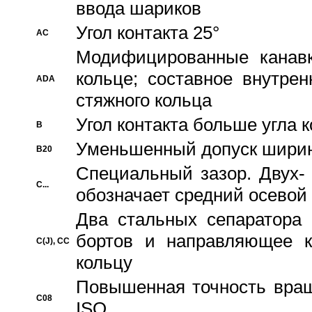
ввода шариков
Угол контакта 25°
AC
Модифицированные канавк
кольце; составное внутре
ADA
стяжного кольца
Угол контакта больше угла 
B
Уменьшенный допуск шири
B20
Специальный зазор. Двух-
C...
обозначает средний осевой
Два стальных сепаратора 
бортов и направляющее к
C(J), CC
кольцу
Повышенная точность враще
C08
ISO