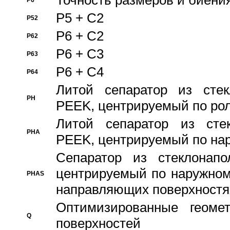
Точность размеров и биения
P6
P5 + C2
P52
P6 + C2
P62
P6 + C3
P63
P6 + C4
P64
Литой сепаратор из стек
PH
PEEK, центрируемый по ро
Литой сепаратор из стек
PHA
PEEK, центрируемый по на
Сепаратор из стеклонапо
центрируемый по наружном
PHAS
направляющих поверхностя
Оптимизированные геомет
Q
поверхностей