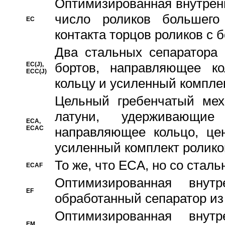
Oптимизированная внутренн
число роликов большего
EC
контакта торцов роликов с 
Два стальных сепаратора 
бортов, направляющее ко
EC(J),
ECC(J)
кольцу и усиленный компле
Цельный гребенчатый мех
латуни, удерживающи
ECA,
ECAC
направляющее кольцо, цен
усиленный комплект ролико
То же, что ECA, но со стал
ECAF
Оптимизированная внут
EF
обработанный сепаратор из
Оптимизированная внут
EM