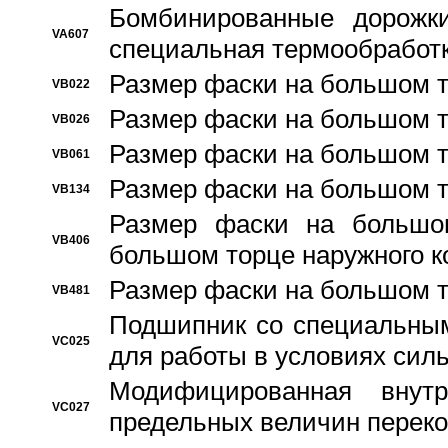
Бомбинированные дорожк
VA607
специальная термообработ
Размер фаски на большом т
VB022
Размер фаски на большом т
VB026
Размер фаски на большом т
VB061
Размер фаски на большом т
VB134
Размер фаски на большо
VB406
большом торце наружного к
Размер фаски на большом т
VB481
Подшипник со специальным
VC025
для работы в условиях сил
Модифицированная внут
VC027
предельных величин переко