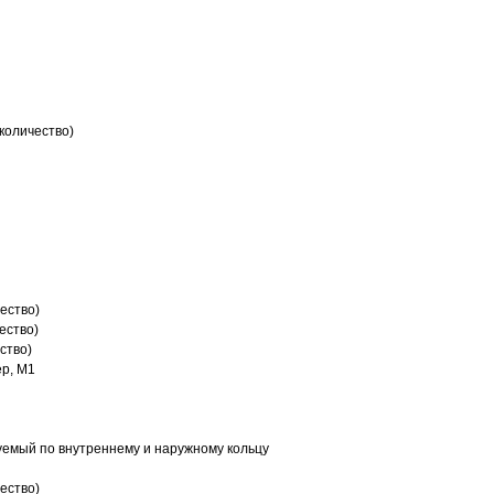
количество)
ество)
ество)
ство)
р, M1
емый по внутреннему и наружному кольцу
ество)