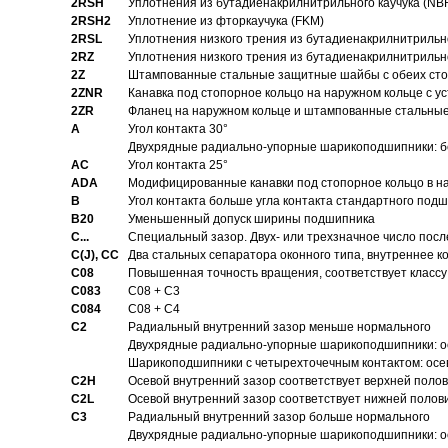
2RSH
Уплотнения из бутадиенакрилнитрильного каучука (NB
2RSH2
Уплотнение из фторкаучука (FKM)
2RSL
Уплотнения низкого трения из бутадиенакрилнитрильн
2RZ
Уплотнения низкого трения из бутадиенакрилнитрильн
2Z
Штампованные стальные защитные шайбы с обеих ст
2ZNR
Канавка под стопорное кольцо на наружном кольце с
2ZR
Фланец на наружном кольце и штампованные стальны
A
Угол контакта 30°
Двухрядные радиально-упорные шарикоподшипники: бе
AC
Угол контакта 25°
ADA
Модифицированные канавки под стопорное кольцо в на
B
Угол контакта больше угла контакта стандартного под
B20
Уменьшенный допуск ширины подшипника
C...
Специальный зазор. Двух- или трехзначное число посл
C(J), CC
Два стальных сепаратора оконного типа, внутреннее к
C08
Повышенная точность вращения, соответствует классу 
C083
C08 + C3
C084
C08 + C4
C2
Pадиальный внутренний зазор меньше нормального
Двухрядные радиально-упорные шарикоподшипники: о
Шарикоподшипники с четырехточечным контактом: осе
C2H
Осевой внутренний зазор соответствует верхней поло
C2L
Осевой внутренний зазор соответствует нижней полов
C3
Pадиальный внутренний зазор больше нормального
Двухрядные радиально-упорные шарикоподшипники: ос