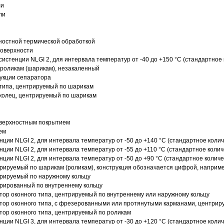
ли
ли
ностной термической обработкой
поверхности
истенции NLGI 2, для интервала температур от -40 до +150 °C (стандартное 
роликам (шарикам), незакаленный
рукции сепаратора
 типа, центрируемый по шарикам
 колец, центрируемый по шарикам
оверхностным покрытием
ем
нции NLGI 2, для интервала температур от -50 до +140 °C (стандартное колич
нции NLGI 2, для интервала температур от -55 до +110 °C (стандартное колич
нции NLGI 2, для интервала температур от -50 до +90 °C (стандартное количе
рируемый по шарикам (роликам), конструкция обозначается цифрой, наприме
рируемый по наружному кольцу
рированный по внутреннему кольцу
ор оконного типа, центрируемый по внутреннему или наружному кольцу
ор оконного типа, с фрезерованными или протянутыми карманами, центриру
ор оконного типа, центрируемый по роликам
нции NLGI 3, для интервала температур от -30 до +120 °C (стандартное колич