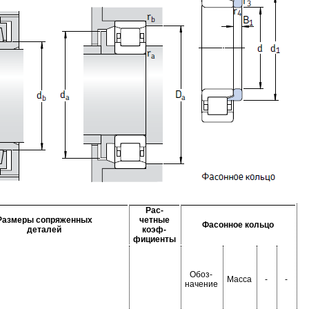
Рас-
Размеры сопряженных
четные
Фасонное кольцо
деталей
коэф-
фициенты
Обоз-
Масса
-
-
начение