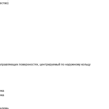
ество)
аправляющих поверхностях, центрируемый по наружному кольцу
ика
ика
андем»