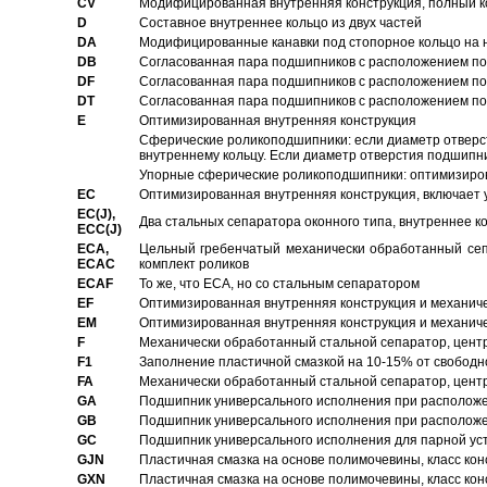
CV
Модифицированная внутренняя конструкция, полный к
D
Составное внутреннее кольцо из двух частей
DA
Модифицированные канавки под стопорное кольцо на н
DB
Согласованная пара подшипников с расположением по 
DF
Согласованная пара подшипников с расположением по 
DT
Согласованная пара подшипников с расположением по 
E
Оптимизированная внутренняя конструкция
Сферические роликоподшипники: если диаметр отверст
внутреннему кольцу. Если диаметр отверстия подшипни
Упорные сферические роликоподшипники: оптимизиров
EC
Oптимизированная внутренняя конструкция, включает 
EC(J),
Два стальных сепаратора оконного типа, внутреннее к
ECC(J)
ECA,
Цельный гребенчатый механически обработанный сеп
ECAC
комплект роликов
ECAF
То же, что ECA, но со стальным сепаратором
EF
Оптимизированная внутренняя конструкция и механич
EM
Оптимизированная внутренняя конструкция и механич
F
Механически обработанный стальной сепаратор, цен
F1
Заполнение пластичной смазкой на 10-15% от свободн
FA
Механически обработанный стальной сепаратор, цент
GA
Подшипник универсального исполнения при расположен
GB
Подшипник универсального исполнения при расположен
GC
Подшипник универсального исполнения для парной уст
GJN
Пластичная смазка на основе полимочевины, класс конс
GXN
Пластичная смазка на основе полимочевины, класс конс