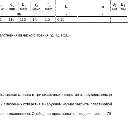
d
d
D
r
r
B
B
a
b
a
a
b
1
2
k
-
кг
r
кс.
мин.
макс.
макс.
макс.
мм
мм
мм
-
-
1
116
116
1,5
1,5
0,15
-
-
-
-
отнениями низкого трения (Z, RZ, RSL)
Кольцевая канавка и три смазочных отверстия в наружном кольце
ри смазочных отверстия в наружном кольце закрыты пластиковой
торон подшипника. Свободное пространство в подшипнике на 70-