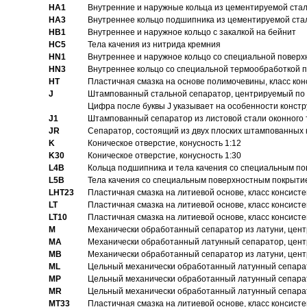
HA1
Внутренние и наружные кольца из цементируемой ста
HA3
Bнутреннее кольцо подшипника из цементируемой ста
HB1
Bнутреннее и наружное кольцо с закалкой на бейнит
HC5
Тела качения из нитрида кремния
HN1
Bнутреннее и наружное кольцо со специальной поверх
HN3
Внутреннее кольцо со специальной термообработкой 
HT
Пластичная смазка на основе полимочевины, класс конс
J
Штампованный стальной сепаратор, центрируемый по 
Цифра после буквы J указывает на особенности конст
J1
Штампованный сепаратор из листовой стали оконного
JR
Сепаратор, состоящий из двух плоских штампованных
K
Коническое отверстие, конусность 1:12
K30
Коническое отверстие, конусность 1:30
L4B
Кольца подшипника и тела качения со специальным п
L5B
Тела качения со специальным поверхностным покрыти
LHT23
Пластичная смазка на литиевой основе, класс консисте
LT
Пластичная смазка на литиевой основе, класс консисте
LT10
Пластичная смазка на литиевой основе, класс консисте
M
Механически обработанный сепаратор из латуни, цент
MA
Механически обработанный латунный сепаратор, цент
MB
Механически обработанный сепаратор из латуни, цент
ML
Цельный механически обработанный латунный сепарат
MP
Цельный механически обработанный латунный сепарат
MR
Цельный механически обработанный латунный сепарат
MT33
Пластичная смазка на литиевой основе, класс консисте