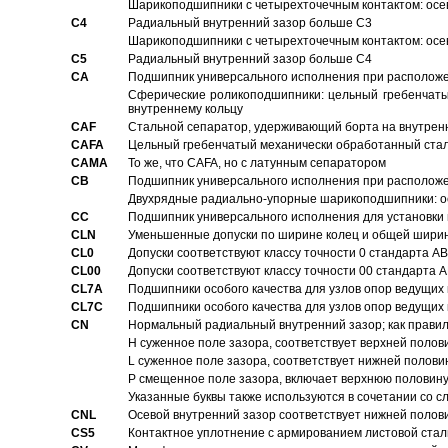
Шарикоподшипники с четырехточечным контактом: осе
C4
Pадиальный внутренний зазор больше C3
Шарикоподшипники с четырехточечным контактом: осе
C5
Pадиальный внутренний зазор больше C4
CA
Подшипник универсального исполнения при расположен
Сферические роликоподшипники: цельный гребенчаты
внутреннему кольцу
CAF
Стальной сепаратор, удерживающий борта на внутренн
CAFA
Цельный гребенчатый механически обработанный стал
CAMA
То же, что CAFA, но с латунным сепаратором
CB
Подшипник универсального исполнения при расположен
Двухрядные радиально-упорные шарикоподшипники: о
CC
Подшипник универсального исполнения для установки 
CLN
Уменьшенные допуски по ширине колец и общей ширине
CL0
Допуски соответствуют классу точности 0 стандарта 
CL00
Допуски соответствуют классу точности 00 стандарта
CL7A
Подшипники особого качества для узлов опор ведущих
CL7C
Подшипники особого качества для узлов опор ведущих
CN
Hормальный радиальный внутренний зазор; как правил
H суженное поле зазора, соответствует верхней полов
L суженное поле зазора, соответствует нижней полови
P смещенное поле зазора, включает верхнюю половину
Указанные буквы также используются в сочетании со с
CNL
Осевой внутренний зазор соответствует нижней полов
CS5
Контактное уплотнение с армированием листовой стал