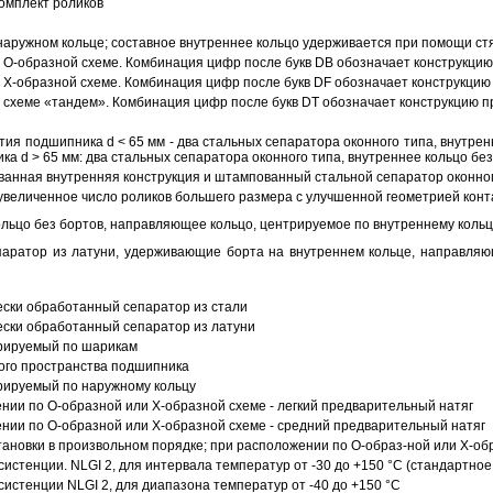
омплект роликов
аружном кольце; составное внутреннее кольцо удерживается при помощи ст
О-образной схеме. Комбинация цифр после букв DB обозначает конструкцию
Х-образной схеме. Комбинация цифр после букв DF обозначает конструкцию 
схеме «тандем». Комбинация цифр после букв DT обозначает конструкцию п
ия подшипника d < 65 мм - два стальных сепаратора оконного типа, внутрен
ка d > 65 мм: два стальных сепаратора оконного типа, внутреннее кольцо б
анная внутренняя конструкция и штампованный стальной сепаратор оконног
увеличенное число роликов большего размера с улучшенной геометрией конта
ольцо без бортов, направляющее кольцо, центрируемое по внутреннему кольц
аратор из латуни, удерживающие борта на внутреннем кольце, направляющ
ески обработанный сепаратор из стали
ески обработанный сепаратор из латуни
трируемый по шарикам
ого пространства подшипника
рируемый по наружному кольцу
ии по О-образной или Х-образной схеме - легкий предварительный натяг
ии по О-образной или Х-образной схеме - средний предварительный натяг
ановки в произвольном порядке; при расположении по О-образ-ной или Х-об
истенции. NLGI 2, для интервала температур от -30 до +150 °C (стандартное
истенции NLGI 2, для диапазона температур от -40 до +150 °C