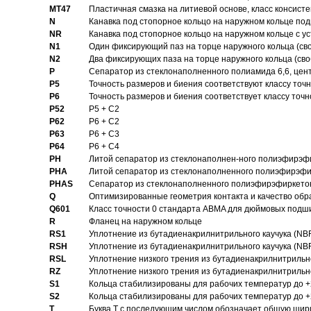
MT47
Пластичная смазка на литиевой основе, класс консисте
N
Канавка под стопорное кольцо на наружном кольце по
NR
Канавка под стопорное кольцо на наружном кольце с 
N1
Один фиксирующий паз на торце наружного кольца (св
N2
Два фиксирующих паза на торце наружного кольца (своб
P
Cепаратор из стеклонаполненного полиамида 6,6, цен
P5
Точность размеров и биения соответствуют классу точн
P6
Точность размеров и биения соответствует классу точн
P52
P5 + C2
P62
P6 + C2
P63
P6 + C3
P64
P6 + C4
PH
Литой сепаратор из стеклонаполнен-ного полиэфирэф
PHA
Литой сепаратор из стеклонаполненного полиэфирэфи
PHAS
Сепаратор из стеклонаполненного полиэфирэфиркетон
Q
Оптимизированные геометрия контакта и качество обр
Q601
Класс точности 0 стандарта ABMA для дюймовых подш
R
Фланец на наружном кольце
RS1
Уплотнение из бутадиенакрилнитрильного каучука (NB
RSH
Уплотнение из бутадиенакрилнитрильного каучука (NB
RSL
Уплотнение низкого трения из бутадиенакрилнитрильно
RZ
Уплотнение низкого трения из бутадиенакрилнитрильно
S1
Кольца стабилизированы для рабочих температур до +
S2
Кольца стабилизированы для рабочих температур до +
T
Буква T с последующим числом обозначает общую шир