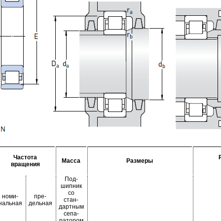
Частота
Масса
Размеры
вращения
Под-
шипник
со
номи-
пре-
стан-
нальная
дельная
дартным
сепа-
ратором