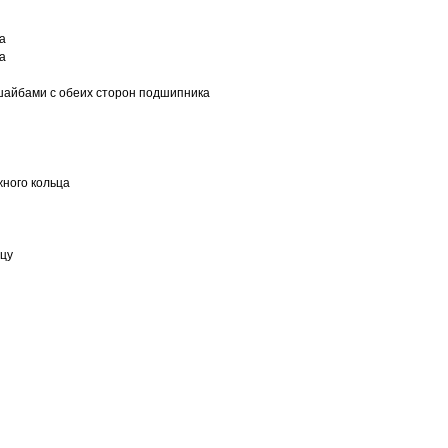
а
а
шайбами с обеих сторон подшипника
ного кольца
ьцу