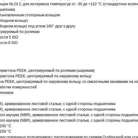
нции NLGI 2, для интервала температур от -30 до +110 °C (стандартное колич
дшипника
установленным стопорным кольцом
ободном кольце)
одном кольце) под углом 180° друг к другу
трируемый по роликам
ости 5 ISO
ости 6 ISO
иркетона PEEK, центрируемый по роликам (шарикам)
ркетона PEEK, центрируемый по наружному кольцу
а PEEK, центрируемый по наружному кольцу, со смазочными канавками на н
аботки поверхностей
ипников
R), армированное листовой сталью, с одной стороны подшипника
R), армированное листовой сталью, с одной стороны подшипника
го каучука (NBR), армированное листовой сталью, с одной стороны подшипн
го каучука (NBR), армированное листовой сталью, с одной стороны подшипн
200 °C
250 °C
ину спаренных подшипников с расположением по схемам О-образной или «т