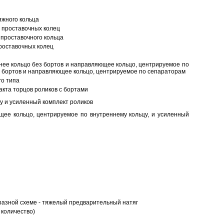
яжного кольца
 проставочных колец
проставочного кольца
роставочных колец
нее кольцо без бортов и направляющее кольцо, центрируемое по
ез бортов и направляющее кольцо, центрируемое по сепараторам
о типа
кта торцов роликов с бортами
у и усиленный комплект роликов
ее кольцо, центрируемое по внутреннему кольцу, и усиленный
разной схеме - тяжелый предварительный натяг
 количество)