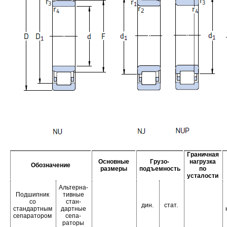
Граничная
Основные
Грузо-
нагрузка
Обозначение
размеры
подъемность
по
усталости
Альтерна-
Подшипник
тивные
со
стан-
дин.
стат.
стандартным
дартные
сепаратором
сепа-
раторы