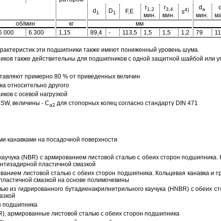
r
r
d
1,2
3,4
a
4)
d
D
F,E
s
1
1
мин.
мин.
мин.
ма
об/мин
кг
мм
6 000
6 300
1,15
89,4
-
113,5
1,5
1,5
1,2
79
11
арактеристик эти подшипники также имеют пониженный уровень шума.
ов также действительны для подшипников с одной защитной шайбой или упл
тавляют примерно 80 % от приведенных величин
а относительно другого
ков с осевой нагрузкой
SW, величины - C
для стопорных колец согласно стандарту DIN 471
a2
ми канавками на посадочной поверхности
аучука (NBR) с армированием листовой сталью с обеих сторон подшипника. 
антизадирной пластичной смазкой
ованием листовой сталью с обеих сторон подшипника. Кольцевая канавка и т
пластичной смазкой на основе полимочевины
ью из гидрированного бутадиенакрилнитрильного каучука (HNBR) с обеих с
азкой
н подшипника
R), армированные листовой сталью с обеих сторон подшипника