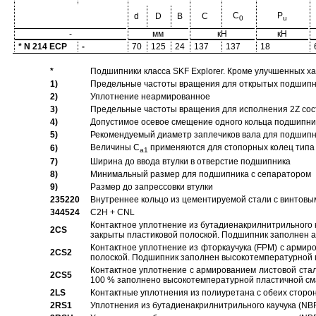
C
P
d
D
B
C
0
u
-
мм
кН
кН
* N 214 ECP
-
70
125
24
137
137
18
*
Подшипники класса SKF Explorer. Кроме улучшенных х
1)
Предельные частоты вращения для открытых подшипник
2)
Уплотнение неармированное
3)
Предельные частоты вращения для исполнения 2Z сос
4)
Допустимое осевое смещение одного кольца подшипник
5)
Рекомендуемый диаметр заплечиков вала для подшипни
Величины C
применяются для стопорных колец типа 
6)
a1
7)
Ширина до ввода втулки в отверстие подшипника
8)
Минимальный размер для подшипника с сепаратором
9)
Размер до запрессовки втулки
235220
Внутреннее кольцо из цементируемой стали с винтовы
344524
C2H + CNL
Контактное уплотнение из бутадиенакрилнитрильного к
2CS
закрыты пластиковой полоской. Подшипник заполнен 
Контактное уплотнение из фторкаучука (FPM) с армир
2CS2
полоской. Подшипник заполнен высокотемпературной 
Контактное уплотнение с армированием листовой стал
2CS5
100 % заполнено высокотемпературной пластичной см
2LS
Контактные уплотнения из полиуретана с обеих сторо
2RS1
Уплотнения из бутадиенакрилнитрильного каучука (NB