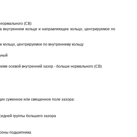
 нормального (CB)
а внутреннем кольце и направляющее кольцо, центрируемое по
 кольцо, центрируемое по внутреннему кольцу
ьный
еме осевой внутренний зазор - больше нормального (CB)
щих суженное или смещенное поле зазора:
седней группы большего зазора
ороны подшипника