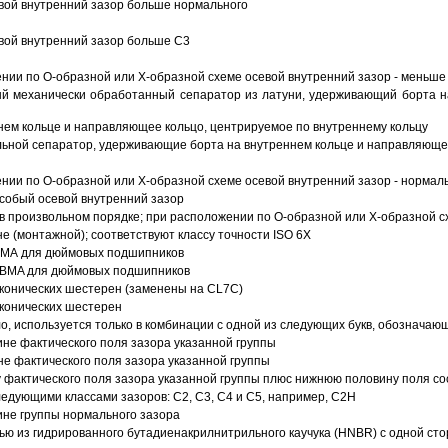
вой внутренний зазор больше нормального
вой внутренний зазор больше C3
ии по О-образной или Х-образной схеме осевой внутренний зазор - меньше
й механически обработанный сепаратор из латуни, удерживающий борта н
ем кольце и направляющее кольцо, центрируемое по внутреннему кольцу
ьной сепаратор, удерживающие борта на внутреннем кольце и направляющее
ии по О-образной или Х-образной схеме осевой внутренний зазор - нормал
собый осевой внутренний зазор
в произвольном порядке; при расположении по О-образной или Х-образной сх
 (монтажной); соответствуют классу точности ISO 6X
АВМА для дюймовых подшипников
 ABMA для дюймовых подшипников
 конических шестерен (заменены на CL7C)
 конических шестерен
о, используется только в комбинации с одной из следующих букв, обозначаю
ине фактического поля зазора указанной группы
не фактического поля зазора указанной группы
 фактического поля зазора указанной группы плюс нижнюю половину поля со
ледующими классами зазоров: С2, C3, С4 и С5, например, С2Н
ине группы нормального зазора
ью из гидрированного бутадиенакрилнитрильного каучука (HNBR) с одной ст