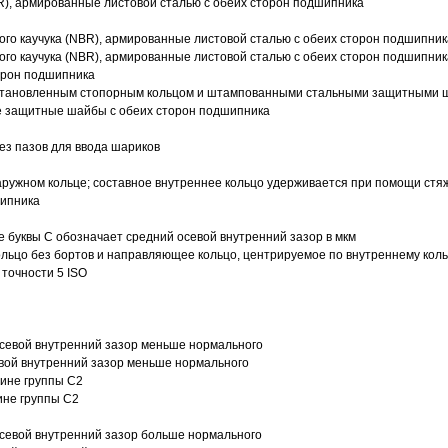
R), армированные листовой сталью с обеих сторон подшипника
ого каучука (NBR), армированные листовой сталью с обеих сторон подшипник
ого каучука (NBR), армированные листовой сталью с обеих сторон подшипник
орон подшипника
 установленным стопорным кольцом и штампованными стальными защитными 
е защитные шайбы с обеих сторон подшипника
з пазов для ввода шариков
ружном кольце; составное внутреннее кольцо удерживается при помощи стяж
шипника
е буквы С обозначает средний осевой внутренний зазор в мкм
ольцо без бортов и направляющее кольцо, центрируемое по внутреннему кол
точности 5 ISO
севой внутренний зазор меньше нормального
вой внутренний зазор меньше нормального
вине группы C2
ине группы C2
евой внутренний зазор больше нормального