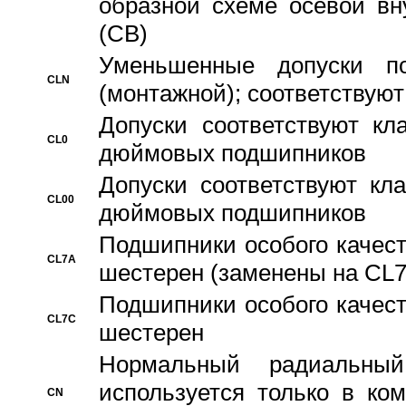
образной схеме осевой вн
(CB)
Уменьшенные допуски 
CLN
(монтажной); соответствуют
Допуски соответствуют кл
CL0
дюймовых подшипников
Допуски соответствуют кл
CL00
дюймовых подшипников
Подшипники особого качест
CL7A
шестерен (заменены на CL
Подшипники особого качест
CL7C
шестерен
Hормальный радиальный
используется только в ко
CN