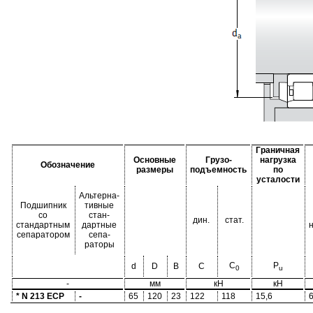
Граничная
Основные
Грузо-
нагрузка
Обозначение
размеры
подъемность
по
усталости
Альтерна-
Подшипник
тивные
со
стан-
дин.
стат.
стандартным
дартные
сепаратором
сепа-
раторы
C
P
d
D
B
C
0
u
-
мм
кН
кН
* N 213 ECP
-
65
120
23
122
118
15,6