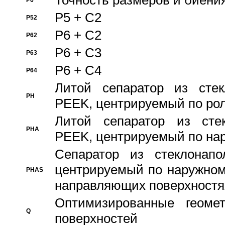
Точность размеров и биения
P6
P5 + C2
P52
P6 + C2
P62
P6 + C3
P63
P6 + C4
P64
Литой сепаратор из стек
PH
PEEK, центрируемый по ро
Литой сепаратор из стек
PHA
PEEK, центрируемый по на
Сепаратор из стеклонапо
центрируемый по наружном
PHAS
направляющих поверхностя
Оптимизированные геомет
Q
поверхностей