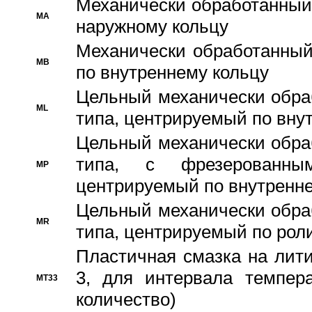
Механически обработанный
MA
наружному кольцу
Механически обработанный
MB
по внутреннему кольцу
Цельный механически обра
ML
типа, центрируемый по вну
Цельный механически обра
типа, с фрезерованны
MP
центрируемый по внутренне
Цельный механически обра
MR
типа, центрируемый по рол
Пластичная смазка на лити
3, для интервала темпера
MT33
количество)