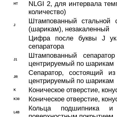
NLGI 2, для интервала темп
HT
количество)
Штампованный стальной с
J
(шарикам), незакаленный
Цифра после буквы J ука
сепаратора
Штампованный сепаратор
J1
центрируемый по шарикам
Сепаратор, состоящий из
JR
центрируемый по шарикам
Коническое отверстие, кону
K
Коническое отверстие, кону
K30
Кольца подшипника и
L4B
поверхностным покрытием