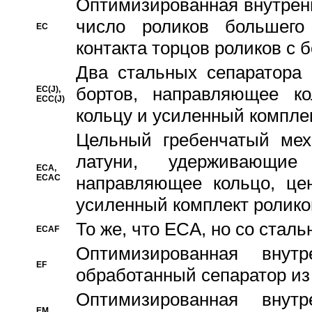
Oптимизированная внутренн
число роликов большего
EC
контакта торцов роликов с 
Два стальных сепаратора 
бортов, направляющее ко
EC(J),
ECC(J)
кольцу и усиленный компле
Цельный гребенчатый мех
латуни, удерживающи
ECA,
ECAC
направляющее кольцо, цен
усиленный комплект ролико
То же, что ECA, но со стал
ECAF
Оптимизированная внут
EF
обработанный сепаратор из
Оптимизированная внут
EM