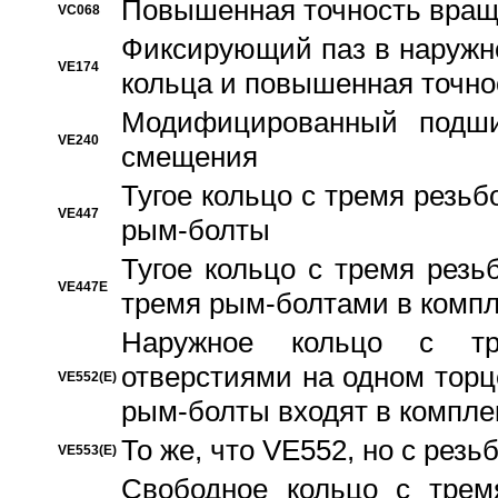
Повышенная точность вращ
VC068
Фиксирующий паз в наружн
VE174
кольца и повышенная точн
Модифицированный подши
VE240
смещения
Тугое кольцо с тремя резь
VE447
рым-болты
Тугое кольцо с тремя рез
VE447E
тремя рым-болтами в компл
Наружное кольцо с тр
отверстиями на одном торце
VE552(E)
рым-болты входят в компле
То же, что VE552, но с рез
VE553(E)
Свободное кольцо с трем