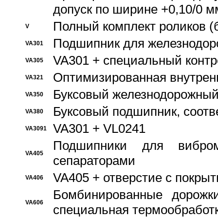
допуск по ширине +0,10/0 м
Полный комплект роликов (
V
Подшипник для железнодор
VA301
VA301 + специальный контр
VA305
Оптимизированная внутрен
VA321
Буксовый железнодорожный
VA350
Буксовый подшипник, соотв
VA380
VA301 + VL0241
VA3091
Подшипники для вибром
VA405
сепараторами
VA405 + отверстие с покры
VA406
Бомбинированные дорожк
VA606
специальная термообработ