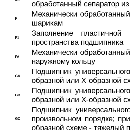
обработанный сепаратор из
Механически обработанный
F
шарикам
Заполнение пластичной
F1
пространства подшипника
Механически обработанный
FA
наружному кольцу
Подшипник универсального
GA
образной или Х-образной сх
Подшипник универсального
GB
образной или Х-образной с
Подшипник универсального
произвольном порядке; пр
GC
образной схеме - тяжелый 