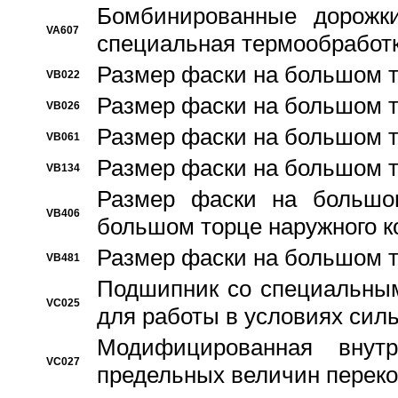
Бомбинированные дорожк
VA607
специальная термообработ
Размер фаски на большом т
VB022
Размер фаски на большом т
VB026
Размер фаски на большом т
VB061
Размер фаски на большом т
VB134
Размер фаски на большо
VB406
большом торце наружного к
Размер фаски на большом т
VB481
Подшипник со специальным
VC025
для работы в условиях сил
Модифицированная внут
VC027
предельных величин переко