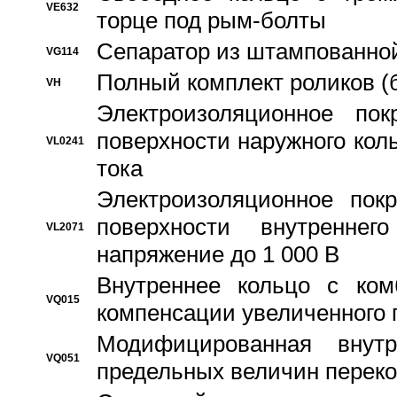
VE632
торце под рым-болты
Сепаратор из штампованной
VG114
Полный комплект роликов (
VH
Электроизоляционное по
поверхности наружного коль
VL0241
тока
Электроизоляционное пок
поверхности внутреннег
VL2071
напряжение до 1 000 В
Bнутреннее кольцо с ком
VQ015
компенсации увеличенного 
Модифицированная внут
VQ051
предельных величин переко