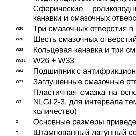
Сферические роликопод
канавки и смазочных отвер
Три смазочных отверстия в
W20
Шесть смазочных отверстий
W26
Кольцевая канавка и три с
W33
W26 + W33
W513
Подшипник с антифрикционн
W64
Заглушенные смазочные от
W77
Пластичная смазка на осн
NLGI 2-3, для интервала те
WT
количество)
Основные размеры приведен
X
Штампованный латунный се
Y