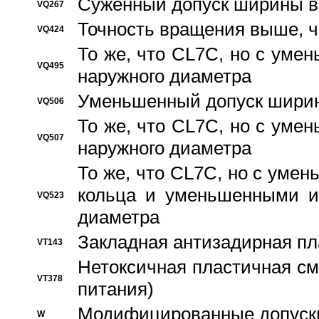
Суженный допуск ширины вн
VQ267
Точность вращения выше, 
VQ424
То же, что CL7C, но с ум
VQ495
наружного диаметра
Уменьшенный допуск ширин
VQ506
То же, что CL7C, но с ум
VQ507
наружного диаметра
То же, что CL7C, но с уме
кольца и уменьшенными и
VQ523
диаметра
Закладная антизадирная пл
VT143
Нетоксичная пластичная сма
VT378
питания)
Модифицированные допуски
W