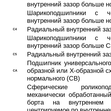
внутренний зазор больше н
Шарикоподшипники с че
внутренний зазор больше н
Pадиальный внутренний за
C4
Шарикоподшипники с че
внутренний зазор больше C
Pадиальный внутренний за
C5
Подшипник универсального
образной или Х-образной с
CA
нормального (CB)
Сферические роликопо
механически обработанный
борта на внутреннем 
центрируемое по внутренне