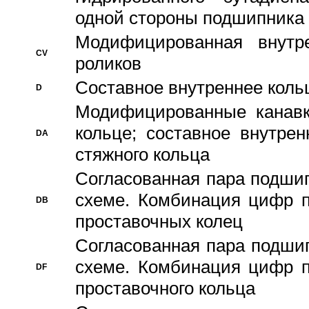
одной стороны подшипника
Модифицированная внутре
CV
роликов
Составное внутреннее кольц
D
Модифицированные канавк
кольце; составное внутре
DA
стяжного кольца
Согласованная пара подши
схеме. Комбинация цифр п
DB
проставочных колец
Согласованная пара подши
схеме. Комбинация цифр п
DF
проставочного кольца