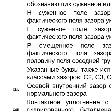
обозначающих суженное ил
H суженное поле зазора
фактического поля зазора у
L суженное поле зазор
фактического поля зазора у
P смещенное поле заз
фактического поля заз
половину поля соседней гр
Указанные буквы также ис
классами зазоров: С2, C3, 
Осевой внутренний зазор 
CNL
нормального зазора
Контактное уплотнение 
гидрированного бутадиен
CS5