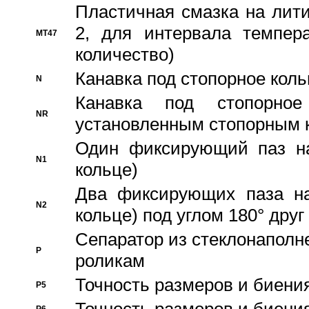
Пластичная смазка на лити
2, для интервала темпера
MT47
количество)
Канавка под стопорное кол
N
Канавка под стопорно
NR
установленным стопорным 
Один фиксирующий паз на
N1
кольце)
Два фиксирующих паза на
N2
кольце) под углом 180° друг 
Cепаратор из стеклонаполн
P
роликам
Точность размеров и биения
P5