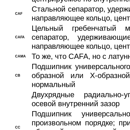
Стальной сепаратор, удерж
CAF
направляющее кольцо, цент
Цельный гребенчатый м
сепаратор, удерживающ
CAFA
направляющее кольцо, цент
То же, что CAFA, но с лату
CAMA
Подшипник универсального
образной или Х-образно
CB
нормальный
Двухрядные радиально-
осевой внутренний зазор
Подшипник универсальн
произвольном порядке; пр
CC