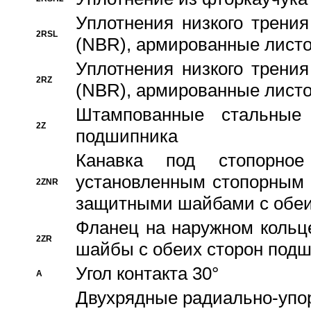
Уплотнения низкого трения
2RSL
(NBR), армированные листо
Уплотнения низкого трения
2RZ
(NBR), армированные листо
Штампованные стальные
2Z
подшипника
Канавка под стопорно
установленным стопорным
2ZNR
защитными шайбами с обеи
Фланец на наружном кольц
2ZR
шайбы с обеих сторон под
Угол контакта 30°
A
Двухрядные радиально-упо