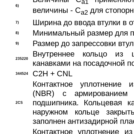
a1
6)
величины - C
для стопорн
a2
Ширина до ввода втулки в 
7)
Минимальный размер для п
8)
Размер до запрессовки втул
9)
Внутреннее кольцо из 
235220
канавками на посадочной п
C2H + CNL
344524
Контактное уплотнение и
(NBR) с армированием 
подшипника. Кольцевая к
2CS
наружном кольце закрыт
заполнен антизадирной пла
Контактное уплотнение и