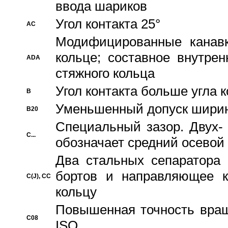
ввода шариков
Угол контакта 25°
AC
Модифицированные канавк
кольце; составное внутре
ADA
стяжного кольца
Угол контакта больше угла 
B
Уменьшенный допуск шири
B20
Специальный зазор. Двух-
C...
обозначает средний осевой
Два стальных сепаратора 
бортов и направляющее к
C(J), CC
кольцу
Повышенная точность враще
C08
ISO