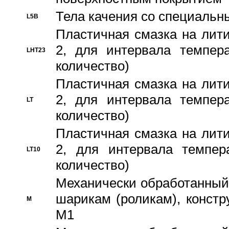
Тела качения со специаль
L5B
Пластичная смазка на лити
2, для интервала темпера
LHT23
количество)
Пластичная смазка на лити
2, для интервала темпера
LT
количество)
Пластичная смазка на лити
2, для интервала темпер
LT10
количество)
Механически обработанный 
шарикам (роликам), констр
M
M1