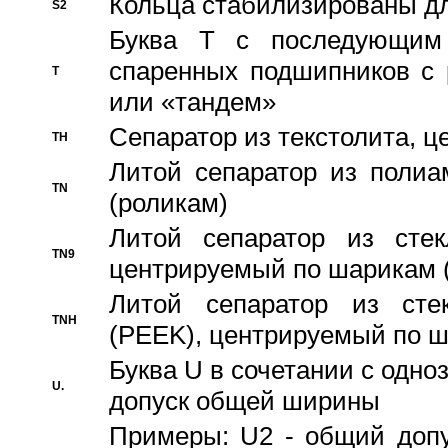
Кольца стабилизированы дл
S2
Буква T с последующим
спаренных подшипников с 
T
или «тандем»
Сепаратор из текстолита, 
TH
Литой сепаратор из полиа
TN
(роликам)
Литой сепаратор из стекл
TN9
центрируемый по шарикам 
Литой сепаратор из стек
TNH
(PEEK), центрируемый по 
Буква U в сочетании с одн
U.
допуск общей ширины
Примеры: U2 - общий допу