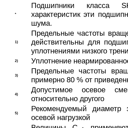
Подшипники класса S
характеристик эти подшип
*
шума.
Предельные частоты враще
действительны для подши
1)
уплотнениями низкого трени
Уплотнение неармированно
2)
Предельные частоты вращ
3)
примерно 80 % от приведен
Допустимое осевое сме
4)
относительно другого
Рекомендуемый диаметр 
5)
осевой нагрузкой
Величины C
применяют