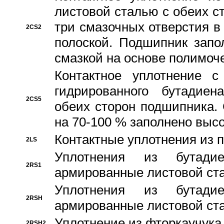
листовой сталью с обеих с
три смазочных отверстия в
2CS2
полоской. Подшипник запо
смазкой на основе полимо
Контактное уплотнение 
гидрированного бутадиен
2CS5
обеих сторон подшипника.
на 70-100 % заполнено выс
Контактные уплотнения из 
2LS
Уплотнения из бутадие
2RS1
армированные листовой ста
Уплотнения из бутадие
2RSH
армированные листовой ста
Уплотнение из фторкаучука
2RSH2