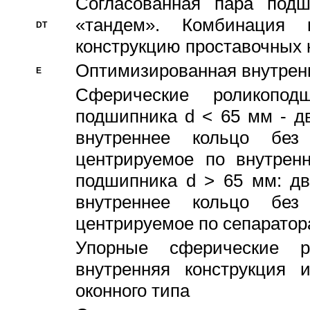
Согласованная пара под
«тандем». Комбинация
DT
конструкцию проставочных 
Оптимизированная внутрен
E
Сферические роликопод
подшипника d < 65 мм - дв
внутреннее кольцо без
центрируемое по внутренн
подшипника d > 65 мм: дв
внутреннее кольцо без
центрируемое по сепарато
Упорные сферические ро
внутренняя конструкция 
оконного типа