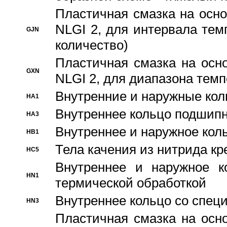
Пластичная смазка на осно
NLGI 2, для интервала темп
GJN
количество)
Пластичная смазка на осн
GXN
NLGI 2, для диапазона темп
Внутренние и наружные кол
HA1
Bнутреннее кольцо подшипн
HA3
Bнутреннее и наружное коль
HB1
Тела качения из нитрида к
HC5
Bнутреннее и наружное к
HN1
термической обработкой
Внутреннее кольцо со спец
HN3
Пластичная смазка на осн