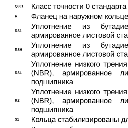
Класс точности 0 стандар
Q601
Фланец на наружном кольц
R
Уплотнение из бутадие
RS1
армированное листовой ста
Уплотнение из бутадие
RSH
армированное листовой ста
Уплотнение низкого трения
(NBR), армированное л
RSL
подшипника
Уплотнение низкого трения
(NBR), армированное л
RZ
подшипника
Кольца стабилизированы дл
S1