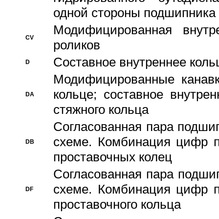
одной стороны подшипника
Модифицированная внутре
CV
роликов
Составное внутреннее кольц
D
Модифицированные канавк
кольце; составное внутре
DA
стяжного кольца
Согласованная пара подши
схеме. Комбинация цифр п
DB
проставочных колец
Согласованная пара подши
схеме. Комбинация цифр п
DF
проставочного кольца