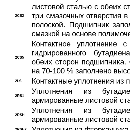
листовой сталью с обеих с
три смазочных отверстия в
2CS2
полоской. Подшипник запо
смазкой на основе полимо
Контактное уплотнение 
гидрированного бутадиен
2CS5
обеих сторон подшипника.
на 70-100 % заполнено выс
Контактные уплотнения из 
2LS
Уплотнения из бутадие
2RS1
армированные листовой ста
Уплотнения из бутадие
2RSH
армированные листовой ста
Уплотнение из фторкаучука
2RSH2