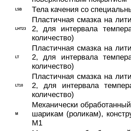
Тела качения со специаль
L5B
Пластичная смазка на лити
2, для интервала темпера
LHT23
количество)
Пластичная смазка на лити
2, для интервала темпера
LT
количество)
Пластичная смазка на лити
2, для интервала темпер
LT10
количество)
Механически обработанный 
шарикам (роликам), констр
M
M1