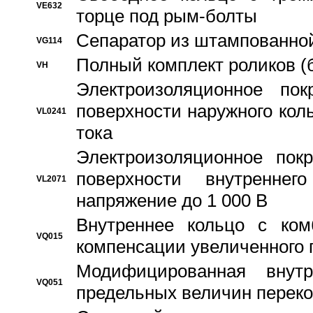
VE632
торце под рым-болты
Сепаратор из штампованной
VG114
Полный комплект роликов (
VH
Электроизоляционное по
поверхности наружного коль
VL0241
тока
Электроизоляционное пок
поверхности внутреннег
VL2071
напряжение до 1 000 В
Bнутреннее кольцо с ком
VQ015
компенсации увеличенного 
Модифицированная внут
VQ051
предельных величин переко