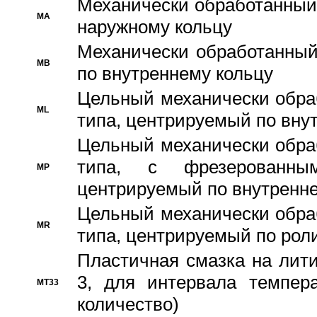
Механически обработанный
MA
наружному кольцу
Механически обработанный
MB
по внутреннему кольцу
Цельный механически обра
ML
типа, центрируемый по вну
Цельный механически обра
типа, с фрезерованны
MP
центрируемый по внутренне
Цельный механически обра
MR
типа, центрируемый по рол
Пластичная смазка на лити
3, для интервала темпера
MT33
количество)