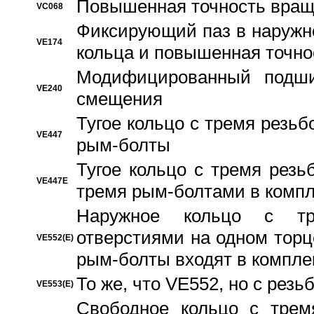
Повышенная точность вращ
VC068
Фиксирующий паз в наружн
VE174
кольца и повышенная точн
Модифицированный подши
VE240
смещения
Тугое кольцо с тремя резь
VE447
рым-болты
Тугое кольцо с тремя рез
VE447E
тремя рым-болтами в компл
Наружное кольцо с тр
отверстиями на одном торце
VE552(E)
рым-болты входят в компле
То же, что VE552, но с рез
VE553(E)
Свободное кольцо с трем