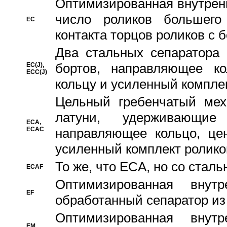
Oптимизированная внутренн
число роликов большего
EC
контакта торцов роликов с 
Два стальных сепаратора 
бортов, направляющее ко
EC(J),
ECC(J)
кольцу и усиленный компле
Цельный гребенчатый мех
латуни, удерживающи
ECA,
ECAC
направляющее кольцо, цен
усиленный комплект ролико
То же, что ECA, но со стал
ECAF
Оптимизированная внут
EF
обработанный сепаратор из
Оптимизированная внут
EM