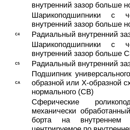
внутренний зазор больше н
Шарикоподшипники с че
внутренний зазор больше н
Pадиальный внутренний за
C4
Шарикоподшипники с че
внутренний зазор больше C
Pадиальный внутренний за
C5
Подшипник универсального
образной или Х-образной с
CA
нормального (CB)
Сферические роликопо
механически обработанный
борта на внутреннем 
центрируемое по внутренне