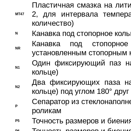
Пластичная смазка на лити
2, для интервала темпера
MT47
количество)
Канавка под стопорное кол
N
Канавка под стопорно
NR
установленным стопорным 
Один фиксирующий паз на
N1
кольце)
Два фиксирующих паза на
N2
кольце) под углом 180° друг 
Cепаратор из стеклонаполн
P
роликам
Точность размеров и биения
P5