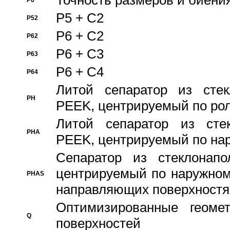
Точность размеров и биения
P6
P5 + C2
P52
P6 + C2
P62
P6 + C3
P63
P6 + C4
P64
Литой сепаратор из стек
PH
PEEK, центрируемый по ро
Литой сепаратор из стек
PHA
PEEK, центрируемый по на
Сепаратор из стеклонапо
центрируемый по наружном
PHAS
направляющих поверхностя
Оптимизированные геомет
Q
поверхностей