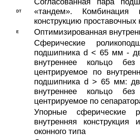
Согласованная пара под
«тандем». Комбинация
DT
конструкцию проставочных 
Оптимизированная внутрен
E
Сферические роликопод
подшипника d < 65 мм - дв
внутреннее кольцо без
центрируемое по внутренн
подшипника d > 65 мм: дв
внутреннее кольцо без
центрируемое по сепарато
Упорные сферические ро
внутренняя конструкция 
оконного типа