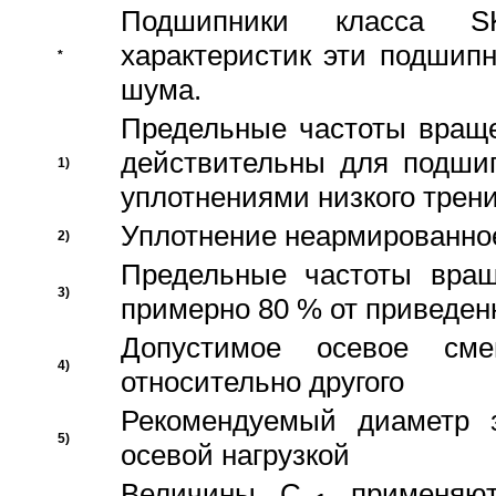
Подшипники класса S
характеристик эти подшип
*
шума.
Предельные частоты враще
действительны для подши
1)
уплотнениями низкого трени
Уплотнение неармированно
2)
Предельные частоты вращ
3)
примерно 80 % от приведен
Допустимое осевое сме
4)
относительно другого
Рекомендуемый диаметр 
5)
осевой нагрузкой
Величины C
применяют