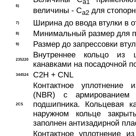
a1
6)
величины - C
для стопорн
a2
Ширина до ввода втулки в 
7)
Минимальный размер для п
8)
Размер до запрессовки втул
9)
Внутреннее кольцо из 
235220
канавками на посадочной п
C2H + CNL
344524
Контактное уплотнение и
(NBR) с армированием 
подшипника. Кольцевая к
2CS
наружном кольце закрыт
заполнен антизадирной пла
Контактное уплотнение и