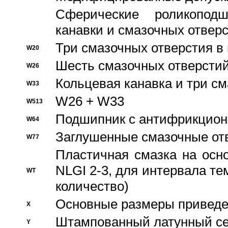
Сферические роликопод
канавки и смазочных отвер
Три смазочных отверстия в
W20
Шесть смазочных отверстий
W26
Кольцевая канавка и три с
W33
W26 + W33
W513
Подшипник с антифрикционн
W64
Заглушенные смазочные от
W77
Пластичная смазка на осн
NLGI 2-3, для интервала те
WT
количество)
Основные размеры приведен
X
Штампованный латунный се
Y