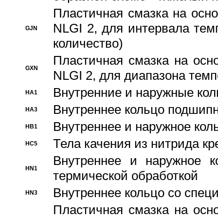
Пластичная смазка на осно
NLGI 2, для интервала темп
GJN
количество)
Пластичная смазка на осн
GXN
NLGI 2, для диапазона темп
Внутренние и наружные кол
HA1
Bнутреннее кольцо подшипн
HA3
Bнутреннее и наружное коль
HB1
Тела качения из нитрида к
HC5
Bнутреннее и наружное к
HN1
термической обработкой
Внутреннее кольцо со спец
HN3
Пластичная смазка на осн