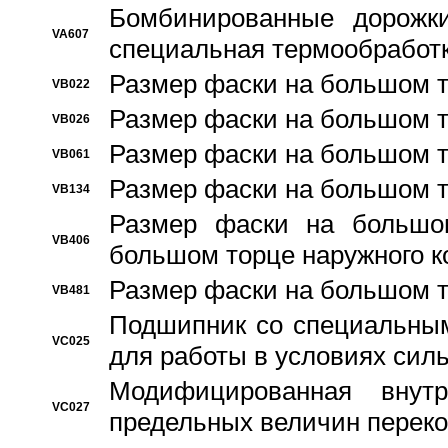
Бомбинированные дорожк
VA607
специальная термообработ
Размер фаски на большом т
VB022
Размер фаски на большом т
VB026
Размер фаски на большом т
VB061
Размер фаски на большом т
VB134
Размер фаски на большо
VB406
большом торце наружного к
Размер фаски на большом т
VB481
Подшипник со специальным
VC025
для работы в условиях сил
Модифицированная внут
VC027
предельных величин переко