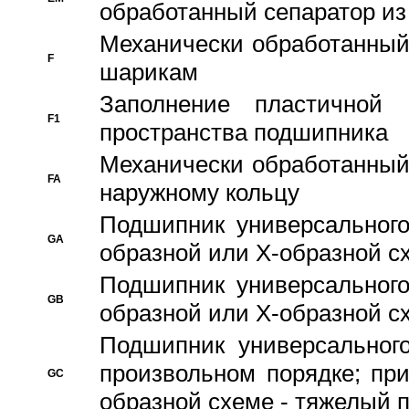
обработанный сепаратор из
Механически обработанный
F
шарикам
Заполнение пластичной
F1
пространства подшипника
Механически обработанный
FA
наружному кольцу
Подшипник универсального
GA
образной или Х-образной сх
Подшипник универсального
GB
образной или Х-образной с
Подшипник универсального
произвольном порядке; пр
GC
образной схеме - тяжелый 