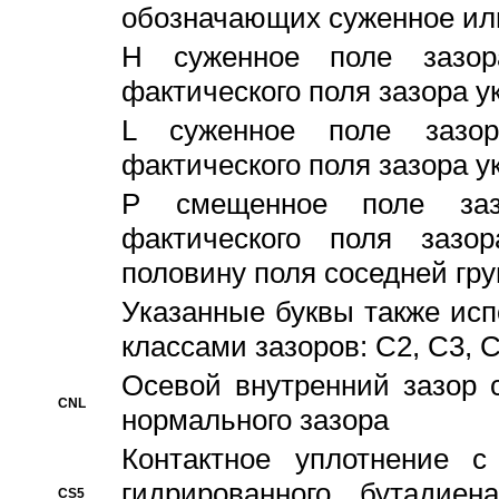
обозначающих суженное ил
H суженное поле зазора
фактического поля зазора у
L суженное поле зазор
фактического поля зазора у
P смещенное поле заз
фактического поля заз
половину поля соседней гр
Указанные буквы также ис
классами зазоров: С2, C3, 
Осевой внутренний зазор 
CNL
нормального зазора
Контактное уплотнение 
гидрированного бутадиен
CS5