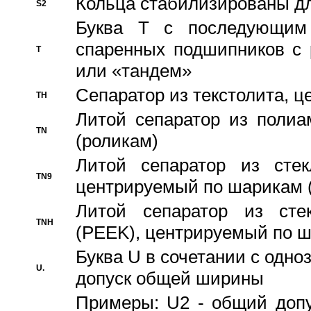
Кольца стабилизированы дл
S2
Буква T с последующим
спаренных подшипников с 
T
или «тандем»
Сепаратор из текстолита, 
TH
Литой сепаратор из полиа
TN
(роликам)
Литой сепаратор из стекл
TN9
центрируемый по шарикам 
Литой сепаратор из стек
TNH
(PEEK), центрируемый по 
Буква U в сочетании с одн
U.
допуск общей ширины
Примеры: U2 - общий допу