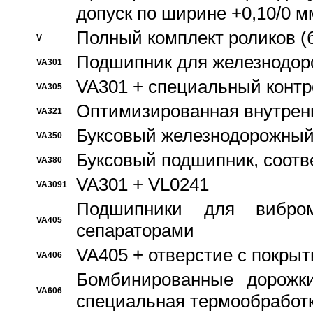
допуск по ширине +0,10/0 м
Полный комплект роликов (
V
Подшипник для железнодор
VA301
VA301 + специальный контр
VA305
Оптимизированная внутрен
VA321
Буксовый железнодорожный
VA350
Буксовый подшипник, соотв
VA380
VA301 + VL0241
VA3091
Подшипники для вибром
VA405
сепараторами
VA405 + отверстие с покры
VA406
Бомбинированные дорожк
VA606
специальная термообработ