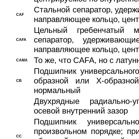
Стальной сепаратор, удерж
CAF
направляющее кольцо, цент
Цельный гребенчатый м
сепаратор, удерживающ
CAFA
направляющее кольцо, цент
То же, что CAFA, но с лату
CAMA
Подшипник универсального
образной или Х-образно
CB
нормальный
Двухрядные радиально-
осевой внутренний зазор
Подшипник универсальн
произвольном порядке; пр
CC