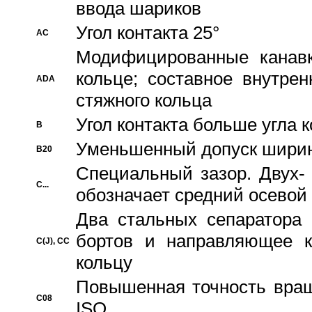
ввода шариков
Угол контакта 25°
AC
Модифицированные канавк
кольце; составное внутре
ADA
стяжного кольца
Угол контакта больше угла 
B
Уменьшенный допуск шири
B20
Специальный зазор. Двух-
C...
обозначает средний осевой
Два стальных сепаратора 
бортов и направляющее к
C(J), CC
кольцу
Повышенная точность враще
C08
ISO