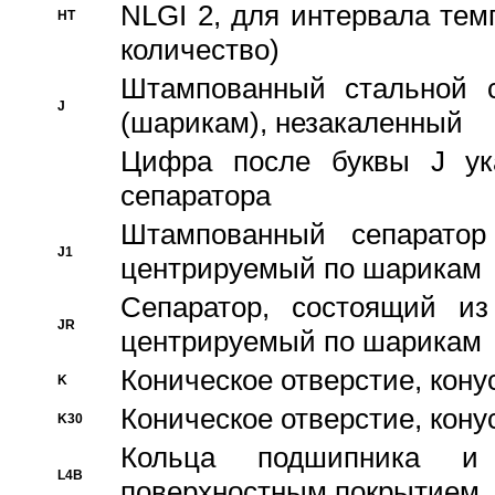
NLGI 2, для интервала темп
HT
количество)
Штампованный стальной с
J
(шарикам), незакаленный
Цифра после буквы J ука
сепаратора
Штампованный сепаратор
J1
центрируемый по шарикам
Сепаратор, состоящий из
JR
центрируемый по шарикам
Коническое отверстие, кону
K
Коническое отверстие, кону
K30
Кольца подшипника и
L4B
поверхностным покрытием