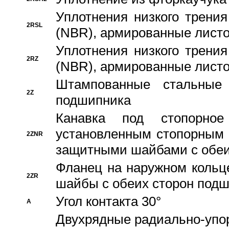
Уплотнения низкого трения
2RSL
(NBR), армированные листо
Уплотнения низкого трения
2RZ
(NBR), армированные листо
Штампованные стальные
2Z
подшипника
Канавка под стопорно
установленным стопорным
2ZNR
защитными шайбами с обеи
Фланец на наружном кольц
2ZR
шайбы с обеих сторон под
Угол контакта 30°
A
Двухрядные радиально-упо