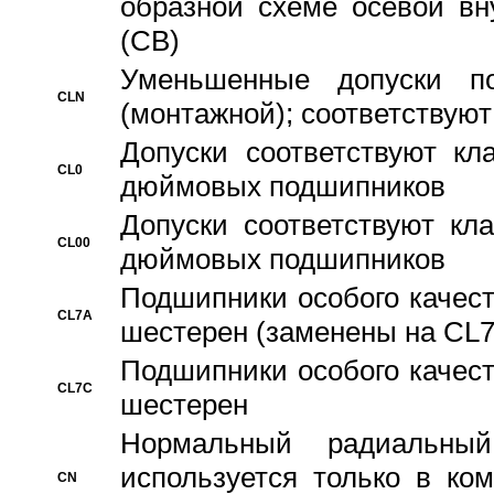
образной схеме осевой вн
(CB)
Уменьшенные допуски 
CLN
(монтажной); соответствуют
Допуски соответствуют кл
CL0
дюймовых подшипников
Допуски соответствуют кл
CL00
дюймовых подшипников
Подшипники особого качест
CL7A
шестерен (заменены на CL
Подшипники особого качест
CL7C
шестерен
Hормальный радиальный
используется только в ко
CN