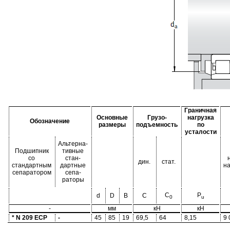
Граничная
Основные
Грузо-
нагрузка
Обозначение
размеры
подъемность
по
усталости
Альтерна-
Подшипник
тивные
со
стан-
дин.
стат.
стандартным
дартные
н
сепаратором
сепа-
раторы
C
P
d
D
B
C
0
u
-
мм
кН
кН
* N 209 ECP
-
45
85
19
69,5
64
8,15
9 