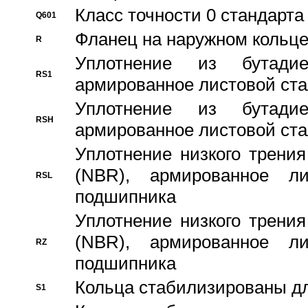
Класс точности 0 стандар
Q601
Фланец на наружном кольц
R
Уплотнение из бутадие
RS1
армированное листовой ста
Уплотнение из бутадие
RSH
армированное листовой ста
Уплотнение низкого трения
(NBR), армированное л
RSL
подшипника
Уплотнение низкого трения
(NBR), армированное л
RZ
подшипника
Кольца стабилизированы дл
S1