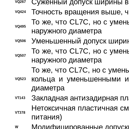
Суженный допуск ширины вн
VQ267
Точность вращения выше, 
VQ424
То же, что CL7C, но с ум
VQ495
наружного диаметра
Уменьшенный допуск ширин
VQ506
То же, что CL7C, но с ум
VQ507
наружного диаметра
То же, что CL7C, но с уме
кольца и уменьшенными и
VQ523
диаметра
Закладная антизадирная пл
VT143
Нетоксичная пластичная сма
VT378
питания)
Модифицированные допуски
W