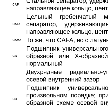
Стальной сепаратор, удерж
CAF
направляющее кольцо, цент
Цельный гребенчатый м
сепаратор, удерживающ
CAFA
направляющее кольцо, цент
То же, что CAFA, но с лату
CAMA
Подшипник универсального
образной или Х-образно
CB
нормальный
Двухрядные радиально-
осевой внутренний зазор
Подшипник универсальн
произвольном порядке; пр
CC
образной схеме осевой вн