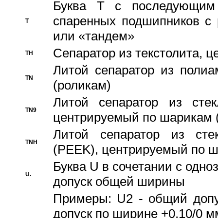
Буква T с последующим
спаренных подшипников с 
T
или «тандем»
Сепаратор из текстолита, 
TH
Литой сепаратор из полиа
TN
(роликам)
Литой сепаратор из стекл
TN9
центрируемый по шарикам 
Литой сепаратор из стек
TNH
(PEEK), центрируемый по 
Буква U в сочетании с одн
U.
допуск общей ширины
Примеры: U2 - общий допу
допуск по ширине +0,10/0 м