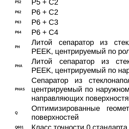
P5 + C2
P52
P6 + C2
P62
P6 + C3
P63
P6 + C4
P64
Литой сепаратор из стек
PH
PEEK, центрируемый по ро
Литой сепаратор из стек
PHA
PEEK, центрируемый по на
Сепаратор из стеклонапо
центрируемый по наружном
PHAS
направляющих поверхностя
Оптимизированные геомет
Q
поверхностей
Класс точности 0 стандар
Q601