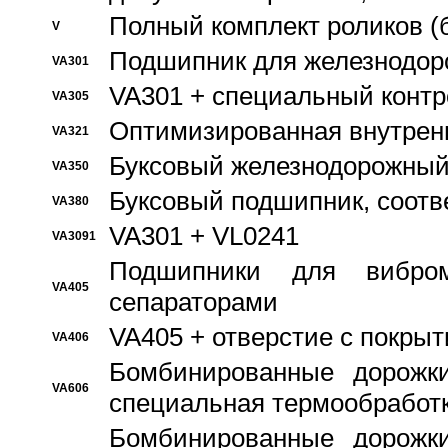
Полный комплект роликов (
V
Подшипник для железнодор
VA301
VA301 + специальный контр
VA305
Оптимизированная внутрен
VA321
Буксовый железнодорожный
VA350
Буксовый подшипник, соотв
VA380
VA301 + VL0241
VA3091
Подшипники для вибром
VA405
сепараторами
VA405 + отверстие с покры
VA406
Бомбинированные дорожк
VA606
специальная термообработ
Бомбинированные дорожк