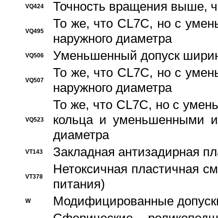
Точность вращения выше, 
VQ424
То же, что CL7C, но с ум
VQ495
наружного диаметра
Уменьшенный допуск ширин
VQ506
То же, что CL7C, но с ум
VQ507
наружного диаметра
То же, что CL7C, но с уме
кольца и уменьшенными и
VQ523
диаметра
Закладная антизадирная пл
VT143
Нетоксичная пластичная сма
VT378
питания)
Модифицированные допуски
W