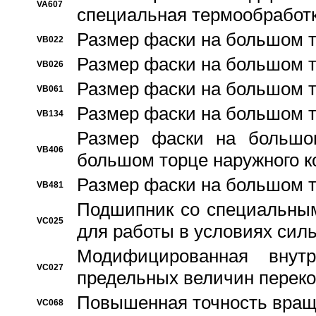
VA607
специальная термообработ
Размер фаски на большом т
VB022
Размер фаски на большом т
VB026
Размер фаски на большом т
VB061
Размер фаски на большом т
VB134
Размер фаски на большо
VB406
большом торце наружного к
Размер фаски на большом т
VB481
Подшипник со специальным
VC025
для работы в условиях сил
Модифицированная внут
VC027
предельных величин переко
Повышенная точность вращ
VC068