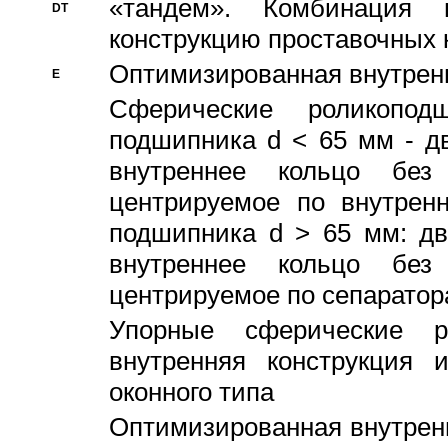
«тандем». Комбинация
DT
конструкцию проставочных 
Оптимизированная внутрен
E
Сферические роликопод
подшипника d < 65 мм - дв
внутреннее кольцо без
центрируемое по внутренн
подшипника d > 65 мм: дв
внутреннее кольцо без
центрируемое по сепарато
Упорные сферические ро
внутренняя конструкция 
оконного типа
Oптимизированная внутренн