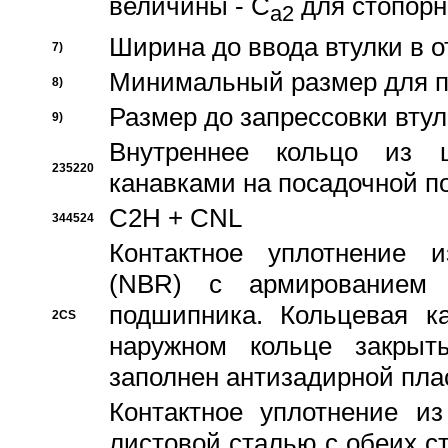
величины - C
для стопорн
a2
Ширина до ввода втулки в 
7)
Минимальный размер для п
8)
Размер до запрессовки втул
9)
Внутреннее кольцо из 
235220
канавками на посадочной п
C2H + CNL
344524
Контактное уплотнение и
(NBR) с армированием 
подшипника. Кольцевая к
2CS
наружном кольце закрыт
заполнен антизадирной пла
Контактное уплотнение и
листовой сталью с обеих с