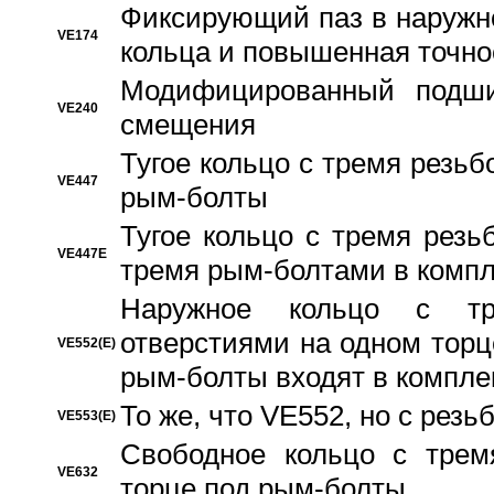
Фиксирующий паз в наружн
VE174
кольца и повышенная точн
Модифицированный подши
VE240
смещения
Тугое кольцо с тремя резь
VE447
рым-болты
Тугое кольцо с тремя рез
VE447E
тремя рым-болтами в компл
Наружное кольцо с тр
отверстиями на одном торце
VE552(E)
рым-болты входят в компле
То же, что VE552, но с рез
VE553(E)
Свободное кольцо с трем
VE632
торце под рым-болты