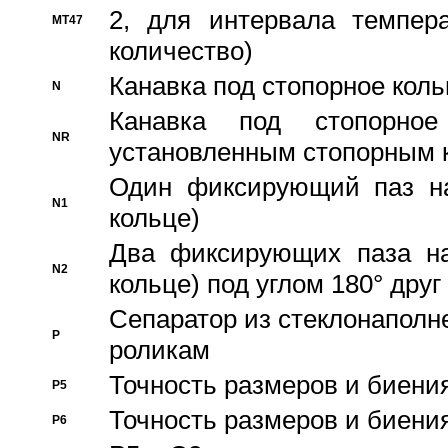
2, для интервала темпера
MT47
количество)
Канавка под стопорное кол
N
Канавка под стопорно
NR
установленным стопорным 
Один фиксирующий паз на
N1
кольце)
Два фиксирующих паза на
N2
кольце) под углом 180° друг 
Cепаратор из стеклонаполн
P
роликам
Точность размеров и биения
P5
Точность размеров и биения
P6