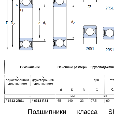
Обозначение
Основные размеры
Грузоподъемн
с
с
односторонним
двухсторонним
дин.
ста
уплотнением
уплотнением
C
d
D
B
C
-
мм
кН
* 6313-2RS1
* 6313-RS1
65
140
33
97,5
60
Подшипники класса S