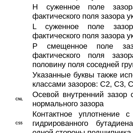
H суженное поле зазора
фактического поля зазора у
L суженное поле зазор
фактического поля зазора у
P смещенное поле заз
фактического поля заз
половину поля соседней гр
Указанные буквы также ис
классами зазоров: С2, C3, 
Осевой внутренний зазор 
CNL
нормального зазора
Контактное уплотнение 
гидрированного бутадиен
CS5
одной стороны подшипника