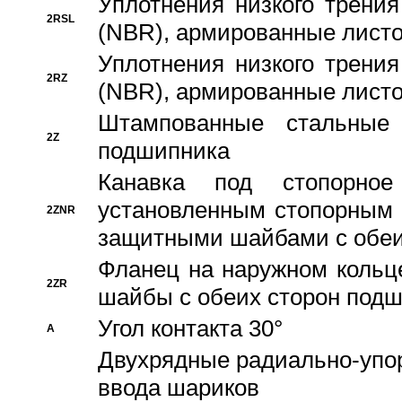
Уплотнения низкого трения
2RSL
(NBR), армированные листо
Уплотнения низкого трения
2RZ
(NBR), армированные листо
Штампованные стальные
2Z
подшипника
Канавка под стопорно
установленным стопорным
2ZNR
защитными шайбами с обеи
Фланец на наружном кольц
2ZR
шайбы с обеих сторон под
Угол контакта 30°
A
Двухрядные радиально-упо
ввода шариков