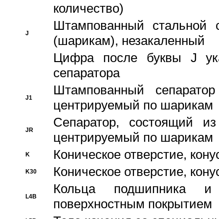
количество)
Штампованный стальной с
J
(шарикам), незакаленный
Цифра после буквы J ука
сепаратора
Штампованный сепаратор
J1
центрируемый по шарикам
Сепаратор, состоящий из
JR
центрируемый по шарикам
Коническое отверстие, кону
K
Коническое отверстие, кону
K30
Кольца подшипника и
L4B
поверхностным покрытием