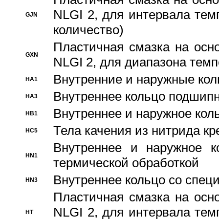
NLGI 2, для интервала темп
GJN
количество)
Пластичная смазка на осн
GXN
NLGI 2, для диапазона темп
Внутренние и наружные кол
HA1
Bнутреннее кольцо подшипн
HA3
Bнутреннее и наружное коль
HB1
Тела качения из нитрида к
HC5
Bнутреннее и наружное к
HN1
термической обработкой
Внутреннее кольцо со спец
HN3
Пластичная смазка на осн
NLGI 2, для интервала темп
HT