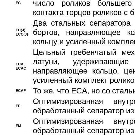
число роликов большего
EC
контакта торцов роликов с 
Два стальных сепаратора 
бортов, направляющее ко
EC(J),
ECC(J)
кольцу и усиленный компле
Цельный гребенчатый мех
латуни, удерживающи
ECA,
ECAC
направляющее кольцо, цен
усиленный комплект ролико
То же, что ECA, но со стал
ECAF
Оптимизированная внут
EF
обработанный сепаратор из
Оптимизированная внут
EM
обработанный сепаратор из