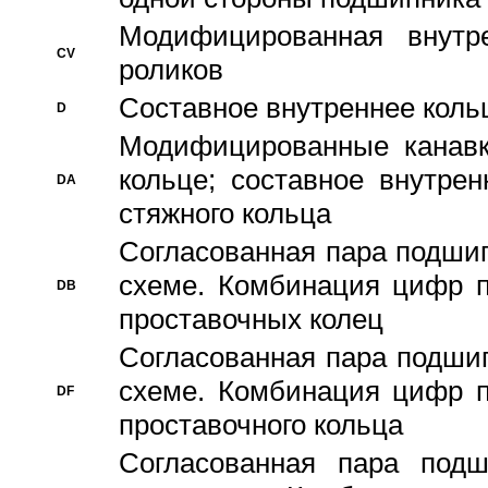
Модифицированная внутре
CV
роликов
Составное внутреннее кольц
D
Модифицированные канавк
кольце; составное внутре
DA
стяжного кольца
Согласованная пара подши
схеме. Комбинация цифр п
DB
проставочных колец
Согласованная пара подши
схеме. Комбинация цифр п
DF
проставочного кольца
Согласованная пара под