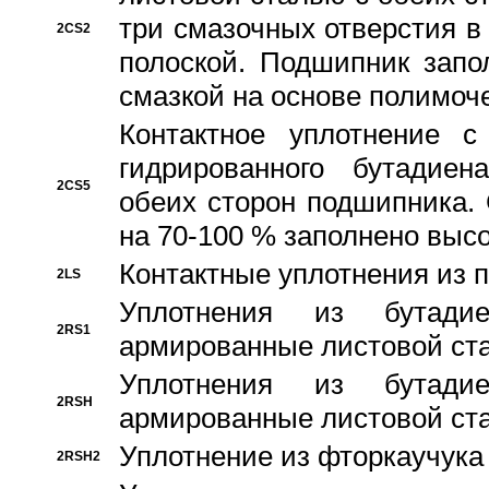
три смазочных отверстия в
2CS2
полоской. Подшипник запо
смазкой на основе полимо
Контактное уплотнение 
гидрированного бутадиен
2CS5
обеих сторон подшипника.
на 70-100 % заполнено выс
Контактные уплотнения из 
2LS
Уплотнения из бутадие
2RS1
армированные листовой ста
Уплотнения из бутадие
2RSH
армированные листовой ста
Уплотнение из фторкаучука
2RSH2