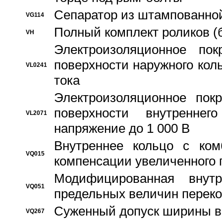
Сепаратор из штампованной
VG114
Полный комплект роликов (
VH
Электроизоляционное по
поверхности наружного коль
VL0241
тока
Электроизоляционное пок
поверхности внутреннег
VL2071
напряжение до 1 000 В
Bнутреннее кольцо с ком
VQ015
компенсации увеличенного 
Модифицированная внут
VQ051
предельных величин переко
Суженный допуск ширины вн
VQ267