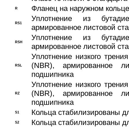
Фланец на наружном кольц
R
Уплотнение из бутадие
RS1
армированное листовой ста
Уплотнение из бутадие
RSH
армированное листовой ста
Уплотнение низкого трения
(NBR), армированное л
RSL
подшипника
Уплотнение низкого трения
(NBR), армированное л
RZ
подшипника
Кольца стабилизированы дл
S1
Кольца стабилизированы дл
S2