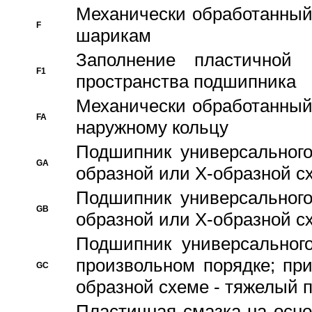
Механически обработанный
F
шарикам
Заполнение пластичной
F1
пространства подшипника
Механически обработанный
FA
наружному кольцу
Подшипник универсального
GA
образной или Х-образной сх
Подшипник универсального
GB
образной или Х-образной с
Подшипник универсального
произвольном порядке; пр
GC
образной схеме - тяжелый 
Пластичная смазка на осно