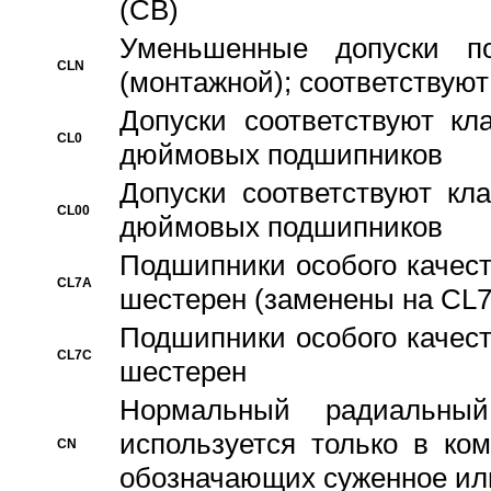
(CB)
Уменьшенные допуски 
CLN
(монтажной); соответствуют
Допуски соответствуют кл
CL0
дюймовых подшипников
Допуски соответствуют кл
CL00
дюймовых подшипников
Подшипники особого качест
CL7A
шестерен (заменены на CL
Подшипники особого качест
CL7C
шестерен
Hормальный радиальный
используется только в ко
CN
обозначающих суженное ил