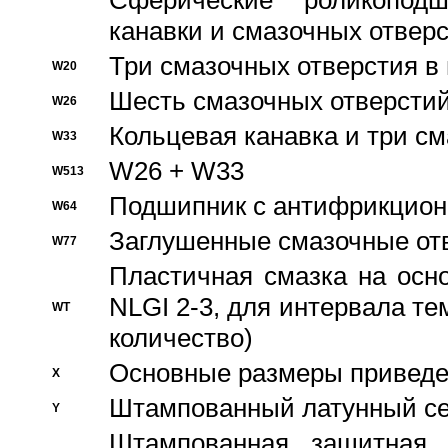
Сферические роликопод
канавки и смазочных отвер
Три смазочных отверстия в
W20
Шесть смазочных отверстий
W26
Кольцевая канавка и три с
W33
W26 + W33
W513
Подшипник с антифрикционн
W64
Заглушенные смазочные от
W77
Пластичная смазка на осн
NLGI 2-3, для интервала те
WT
количество)
Основные размеры приведен
X
Штампованный латунный се
Y
Штампованная защитная