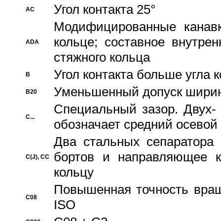
Угол контакта 25°
AC
Модифицированные канавк
кольце; составное внутре
ADA
стяжного кольца
Угол контакта больше угла 
B
Уменьшенный допуск шири
B20
Специальный зазор. Двух-
C...
обозначает средний осевой
Два стальных сепаратора 
бортов и направляющее к
C(J), CC
кольцу
Повышенная точность враще
C08
ISO