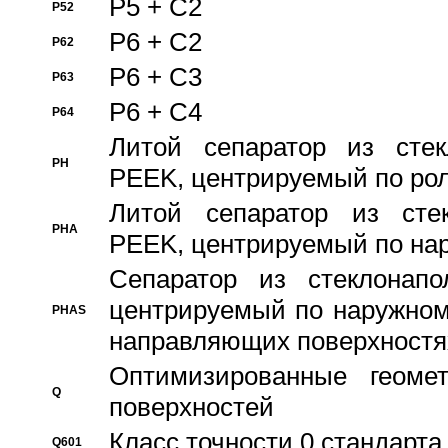
P5 + C2
P52
P6 + C2
P62
P6 + C3
P63
P6 + C4
P64
Литой сепаратор из стек
PH
PEEK, центрируемый по ро
Литой сепаратор из стек
PHA
PEEK, центрируемый по на
Сепаратор из стеклонапо
центрируемый по наружном
PHAS
направляющих поверхностя
Оптимизированные геомет
Q
поверхностей
Класс точности 0 стандар
Q601