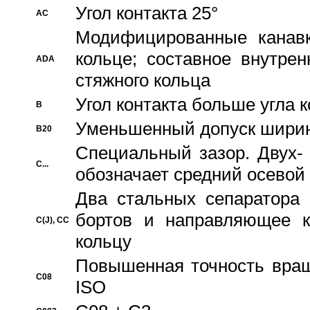
Угол контакта 25°
AC
Модифицированные канавк
кольце; составное внутре
ADA
стяжного кольца
Угол контакта больше угла 
B
Уменьшенный допуск шири
B20
Специальный зазор. Двух-
C...
обозначает средний осевой
Два стальных сепаратора 
бортов и направляющее к
C(J), CC
кольцу
Повышенная точность враще
C08
ISO