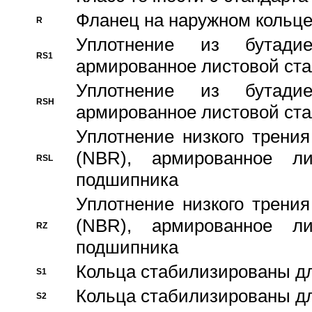
Фланец на наружном кольц
R
Уплотнение из бутадие
RS1
армированное листовой ста
Уплотнение из бутадие
RSH
армированное листовой ста
Уплотнение низкого трения
(NBR), армированное л
RSL
подшипника
Уплотнение низкого трения
(NBR), армированное л
RZ
подшипника
Кольца стабилизированы дл
S1
Кольца стабилизированы дл
S2