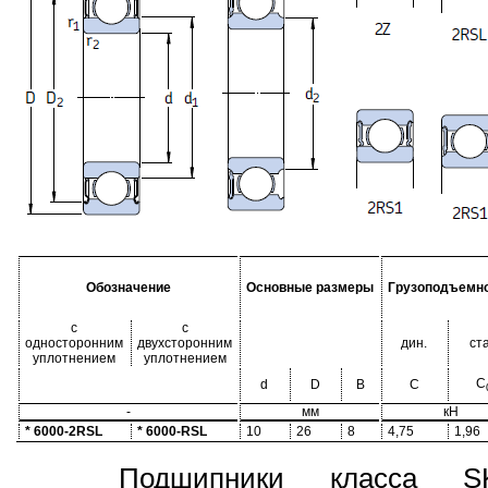
Обозначение
Основные размеры
Грузоподъемн
с
с
односторонним
двухсторонним
дин.
ста
уплотнением
уплотнением
C
d
D
B
C
-
мм
кН
* 6000-2RSL
* 6000-RSL
10
26
8
4,75
1,96
Подшипники класса S