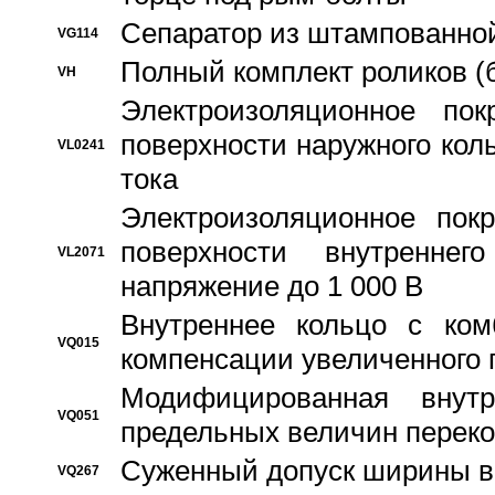
Сепаратор из штампованной
VG114
Полный комплект роликов (
VH
Электроизоляционное по
поверхности наружного коль
VL0241
тока
Электроизоляционное пок
поверхности внутреннег
VL2071
напряжение до 1 000 В
Bнутреннее кольцо с ком
VQ015
компенсации увеличенного 
Модифицированная внут
VQ051
предельных величин переко
Суженный допуск ширины вн
VQ267