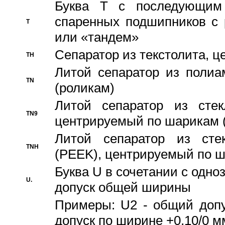
Буква T с последующим
спаренных подшипников с 
T
или «тандем»
Сепаратор из текстолита, 
TH
Литой сепаратор из полиа
TN
(роликам)
Литой сепаратор из стекл
TN9
центрируемый по шарикам 
Литой сепаратор из стек
TNH
(PEEK), центрируемый по 
Буква U в сочетании с одн
U.
допуск общей ширины
Примеры: U2 - общий допу
допуск по ширине +0,10/0 м