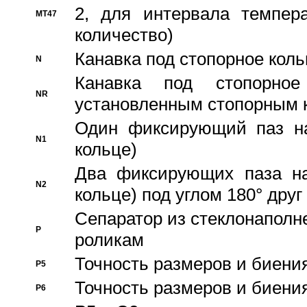
2, для интервала темпера
MT47
количество)
Канавка под стопорное кол
N
Канавка под стопорно
NR
установленным стопорным 
Один фиксирующий паз на
N1
кольце)
Два фиксирующих паза на
N2
кольце) под углом 180° друг 
Cепаратор из стеклонаполн
P
роликам
Точность размеров и биения
P5
Точность размеров и биения
P6