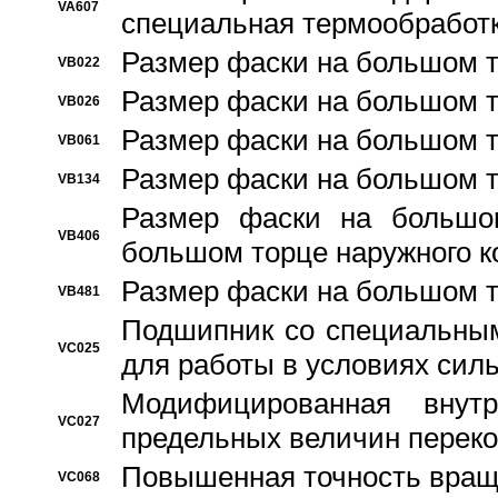
VA607
специальная термообработ
Размер фаски на большом т
VB022
Размер фаски на большом т
VB026
Размер фаски на большом т
VB061
Размер фаски на большом т
VB134
Размер фаски на большо
VB406
большом торце наружного к
Размер фаски на большом т
VB481
Подшипник со специальным
VC025
для работы в условиях сил
Модифицированная внут
VC027
предельных величин переко
Повышенная точность вращ
VC068