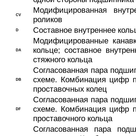
Модифицированная внутре
CV
роликов
Составное внутреннее кольц
D
Модифицированные канавк
кольце; составное внутре
DA
стяжного кольца
Согласованная пара подши
схеме. Комбинация цифр п
DB
проставочных колец
Согласованная пара подши
схеме. Комбинация цифр п
DF
проставочного кольца
Согласованная пара под