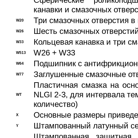
Сферические роликопод
канавки и смазочных отвер
Три смазочных отверстия в
W20
Шесть смазочных отверстий
W26
Кольцевая канавка и три с
W33
W26 + W33
W513
Подшипник с антифрикционн
W64
Заглушенные смазочные от
W77
Пластичная смазка на осн
NLGI 2-3, для интервала те
WT
количество)
Основные размеры приведен
X
Штампованный латунный се
Y
Штампованная защитная