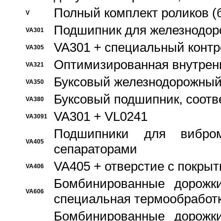
Полный комплект роликов (
V
Подшипник для железнодор
VA301
VA301 + специальный контр
VA305
Оптимизированная внутрен
VA321
Буксовый железнодорожный
VA350
Буксовый подшипник, соотв
VA380
VA301 + VL0241
VA3091
Подшипники для вибром
VA405
сепараторами
VA405 + отверстие с покры
VA406
Бомбинированные дорожк
VA606
специальная термообработ
Бомбинированные дорожк