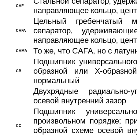
Стальной сепаратор, удерж
CAF
направляющее кольцо, цент
Цельный гребенчатый м
сепаратор, удерживающ
CAFA
направляющее кольцо, цент
То же, что CAFA, но с лату
CAMA
Подшипник универсального
образной или Х-образно
CB
нормальный
Двухрядные радиально-
осевой внутренний зазор
Подшипник универсальн
произвольном порядке; пр
CC
образной схеме осевой вн