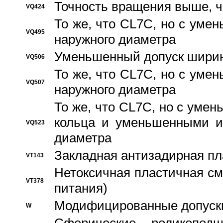
Точность вращения выше, 
VQ424
То же, что CL7C, но с ум
VQ495
наружного диаметра
Уменьшенный допуск ширин
VQ506
То же, что CL7C, но с ум
VQ507
наружного диаметра
То же, что CL7C, но с уме
кольца и уменьшенными и
VQ523
диаметра
Закладная антизадирная пл
VT143
Нетоксичная пластичная сма
VT378
питания)
Модифицированные допуски
W