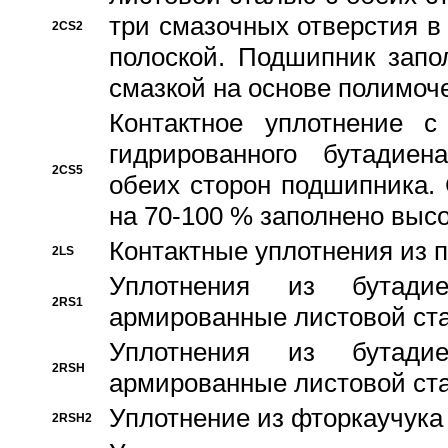
три смазочных отверстия в
2CS2
полоской. Подшипник запо
смазкой на основе полимо
Контактное уплотнение 
гидрированного бутадиен
2CS5
обеих сторон подшипника.
на 70-100 % заполнено выс
Контактные уплотнения из 
2LS
Уплотнения из бутадие
2RS1
армированные листовой ста
Уплотнения из бутадие
2RSH
армированные листовой ста
Уплотнение из фторкаучука
2RSH2