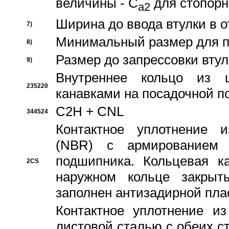
величины - C
для стопорн
a2
Ширина до ввода втулки в 
7)
Минимальный размер для п
8)
Размер до запрессовки втул
9)
Внутреннее кольцо из 
235220
канавками на посадочной п
C2H + CNL
344524
Контактное уплотнение и
(NBR) с армированием 
подшипника. Кольцевая к
2CS
наружном кольце закрыт
заполнен антизадирной пла
Контактное уплотнение и
листовой сталью с обеих с