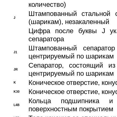
количество)
Штампованный стальной с
J
(шарикам), незакаленный
Цифра после буквы J ука
сепаратора
Штампованный сепаратор
J1
центрируемый по шарикам
Сепаратор, состоящий из
JR
центрируемый по шарикам
Коническое отверстие, кону
K
Коническое отверстие, кону
K30
Кольца подшипника и
L4B
поверхностным покрытием