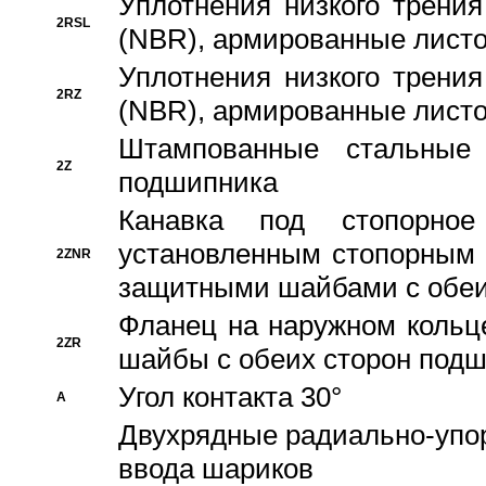
Уплотнения низкого трения
2RSL
(NBR), армированные листо
Уплотнения низкого трения
2RZ
(NBR), армированные листо
Штампованные стальные
2Z
подшипника
Канавка под стопорно
установленным стопорным
2ZNR
защитными шайбами с обеи
Фланец на наружном кольц
2ZR
шайбы с обеих сторон под
Угол контакта 30°
A
Двухрядные радиально-упо
ввода шариков