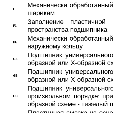
Механически обработанный
F
шарикам
Заполнение пластичной
F1
пространства подшипника
Механически обработанный
FA
наружному кольцу
Подшипник универсального
GA
образной или Х-образной сх
Подшипник универсального
GB
образной или Х-образной с
Подшипник универсального
произвольном порядке; пр
GC
образной схеме - тяжелый 
Пластичная смазка на осно