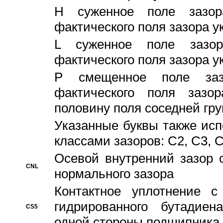
H суженное поле зазора
фактического поля зазора у
L суженное поле зазор
фактического поля зазора у
P смещенное поле заз
фактического поля заз
половину поля соседней гр
Указанные буквы также ис
классами зазоров: С2, C3, 
Осевой внутренний зазор 
CNL
нормального зазора
Контактное уплотнение 
гидрированного бутадиен
CS5
одной стороны подшипника