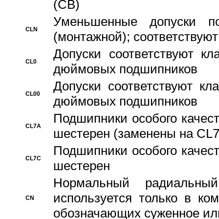
(CB)
Уменьшенные допуски 
CLN
(монтажной); соответствуют
Допуски соответствуют кл
CL0
дюймовых подшипников
Допуски соответствуют кл
CL00
дюймовых подшипников
Подшипники особого качест
CL7A
шестерен (заменены на CL
Подшипники особого качест
CL7C
шестерен
Hормальный радиальный
используется только в ко
CN
обозначающих суженное ил