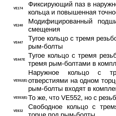
Фиксирующий паз в наружн
VE174
кольца и повышенная точн
Модифицированный подши
VE240
смещения
Тугое кольцо с тремя резь
VE447
рым-болты
Тугое кольцо с тремя рез
VE447E
тремя рым-болтами в компл
Наружное кольцо с тр
отверстиями на одном торце
VE552(E)
рым-болты входят в компле
То же, что VE552, но с рез
VE553(E)
Свободное кольцо с трем
VE632
торце под рым-болты