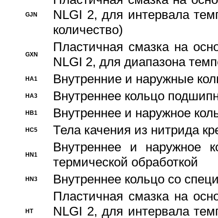
NLGI 2, для интервала темп
GJN
количество)
Пластичная смазка на осн
GXN
NLGI 2, для диапазона темп
Внутренние и наружные кол
HA1
Bнутреннее кольцо подшипн
HA3
Bнутреннее и наружное коль
HB1
Тела качения из нитрида к
HC5
Bнутреннее и наружное к
HN1
термической обработкой
Внутреннее кольцо со спец
HN3
Пластичная смазка на осн
NLGI 2, для интервала темп
HT