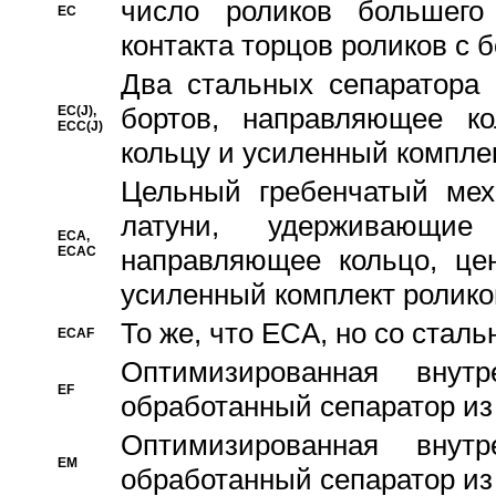
число роликов большего
EC
контакта торцов роликов с 
Два стальных сепаратора 
бортов, направляющее ко
EC(J),
ECC(J)
кольцу и усиленный компле
Цельный гребенчатый мех
латуни, удерживающи
ECA,
ECAC
направляющее кольцо, цен
усиленный комплект ролико
То же, что ECA, но со стал
ECAF
Оптимизированная внут
EF
обработанный сепаратор из
Оптимизированная внут
EM
обработанный сепаратор из