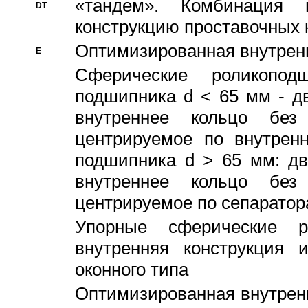
«тандем». Комбинация
DT
конструкцию проставочных 
Оптимизированная внутрен
E
Сферические роликопод
подшипника d < 65 мм - дв
внутреннее кольцо без
центрируемое по внутренн
подшипника d > 65 мм: дв
внутреннее кольцо без
центрируемое по сепарато
Упорные сферические ро
внутренняя конструкция 
оконного типа
Oптимизированная внутренн