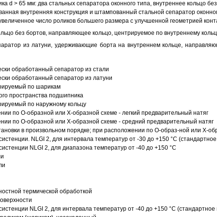
ка d > 65 мм: два стальных сепаратора оконного типа, внутреннее кольцо б
анная внутренняя конструкция и штампованный стальной сепаратор оконног
увеличенное число роликов большего размера с улучшенной геометрией конта
ольцо без бортов, направляющее кольцо, центрируемое по внутреннему кольц
аратор из латуни, удерживающие борта на внутреннем кольце, направляющ
ески обработанный сепаратор из стали
ески обработанный сепаратор из латуни
трируемый по шарикам
ого пространства подшипника
рируемый по наружному кольцу
ии по О-образной или Х-образной схеме - легкий предварительный натяг
ии по О-образной или Х-образной схеме - средний предварительный натяг
ановки в произвольном порядке; при расположении по О-образ-ной или Х-об
истенции. NLGI 2, для интервала температур от -30 до +150 °C (стандартное
истенции NLGI 2, для диапазона температур от -40 до +150 °C
ли
ли
ностной термической обработкой
поверхности
истенции NLGI 2, для интервала температур от -40 до +150 °C (стандартное 