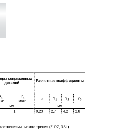
еры сопряженных
Расчетные коэффициенты
деталей
D
r
a
a
Y
Y
Y
e
1
2
0
кс.
макс.
мм
мм
1
0,23
2,7
4,2
2,8
отнениями низкого трения (Z, RZ, RSL)