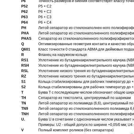
P6
Точность размеров и биения соответствует классу точн
P52
P5 + C2
P62
P6 + C2
P63
P6 + C3
P64
P6 + C4
PH
Литой сепаратор из стеклонаполнен-ного полиэфирэф
PHA
Литой сепаратор из стеклонаполненного полиэфирэфи
PHAS
Сепаратор из стеклонаполненного полиэфирэфиркетон
Q
Оптимизированные геометрия контакта и качество обр
Q601
Класс точности 0 стандарта ABMA для дюймовых подш
R
Фланец на наружном кольце
RS1
Уплотнение из бутадиенакрилнитрильного каучука (NB
RSH
Уплотнение из бутадиенакрилнитрильного каучука (NB
RSL
Уплотнение низкого трения из бутадиенакрилнитрильно
RZ
Уплотнение низкого трения из бутадиенакрилнитрильно
S1
Кольца стабилизированы для рабочих температур до +
S2
Кольца стабилизированы для рабочих температур до +
T
Буква T с последующим числом обозначает общую шир
TH
Сепаратор из текстолита, центрируемый по шарикам
TN
Литой сепаратор из полиамида (6,6), центрируемый по
TN9
Литой сепаратор из стеклонаполненного полиамида 6,6
TNH
Литой сепаратор из стеклонаполненного полиэфирэфи
U.
Буква U в сочетании с однозначным числом указывает
Примеры: U2 - общий допуск по ширине +0,05/0 мм; U4 
V
Полный комплект роликов (без сепаратора)