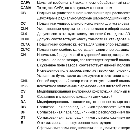
CAFA
Цельный гребенчатый механически обработанный стал
CAMA
То же, что CAFA, но с латунным сепаратором
CB
Подшипник универсального исполнения при расположен
Двухрядные радиально-упорные шарикоподшипники: о
CC
Подшипник универсального исполнения для установки 
CLN
Уменьшенные допуски по ширине колец и общей ширине
CL0
Допуски соответствуют классу точности 0 стандарта 
CL00
Допуски соответствуют классу точности 00 стандарта
CL7A
Подшипники особого качества для узлов опор ведущих
CL7C
Подшипники особого качества для узлов опор ведущих
CN
Hормальный радиальный внутренний зазор; как правил
H суженное поле зазора, соответствует верхней полов
L суженное поле зазора, соответствует нижней полови
P смещенное поле зазора, включает верхнюю половину
Указанные буквы также используются в сочетании со с
CNL
Осевой внутренний зазор соответствует нижней полов
CS5
Контактное уплотнение с армированием листовой стал
CV
Модифицированная внутренняя конструкция, полный к
D
Составное внутреннее кольцо из двух частей
DA
Модифицированные канавки под стопорное кольцо на н
DB
Согласованная пара подшипников с расположением по 
DF
Согласованная пара подшипников с расположением по 
DT
Согласованная пара подшипников с расположением по 
E
Оптимизированная внутренняя конструкция
Сферические роликоподшипники: если диаметр отверст