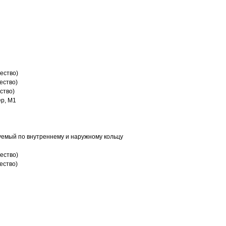
ество)
ество)
ство)
р, M1
емый по внутреннему и наружному кольцу
ество)
ество)