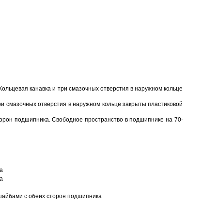
Кольцевая канавка и три смазочных отверстия в наружном кольце
ри смазочных отверстия в наружном кольце закрыты пластиковой
торон подшипника. Свободное пространство в подшипнике на 70-
а
а
шайбами с обеих сторон подшипника