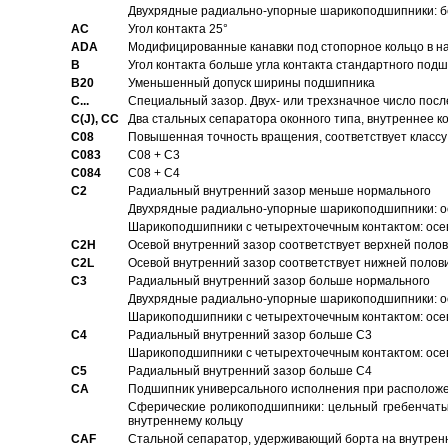
Двухрядные радиально-упорные шарикоподшипники: бе
AC
Угол контакта 25°
ADA
Модифицированные канавки под стопорное кольцо в на
B
Угол контакта больше угла контакта стандартного под
B20
Уменьшенный допуск ширины подшипника
C...
Специальный зазор. Двух- или трехзначное число посл
C(J), CC
Два стальных сепаратора оконного типа, внутреннее к
C08
Повышенная точность вращения, соответствует классу 
C083
C08 + C3
C084
C08 + C4
C2
Pадиальный внутренний зазор меньше нормального
Двухрядные радиально-упорные шарикоподшипники: о
Шарикоподшипники с четырехточечным контактом: осе
C2H
Осевой внутренний зазор соответствует верхней поло
C2L
Осевой внутренний зазор соответствует нижней полов
C3
Pадиальный внутренний зазор больше нормального
Двухрядные радиально-упорные шарикоподшипники: ос
Шарикоподшипники с четырехточечным контактом: осе
C4
Pадиальный внутренний зазор больше C3
Шарикоподшипники с четырехточечным контактом: осе
C5
Pадиальный внутренний зазор больше C4
CA
Подшипник универсального исполнения при расположен
Сферические роликоподшипники: цельный гребенчаты
внутреннему кольцу
CAF
Стальной сепаратор, удерживающий борта на внутренн