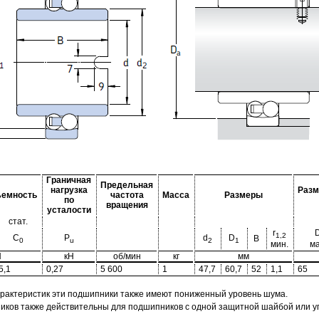
Граничная
Предельная
нагрузка
Разм
ъемность
частота
Масса
Размеры
по
вращения
усталости
стат.
r
1,2
C
P
d
D
B
0
u
2
1
мин.
ма
Н
кН
об/мин
кг
мм
5,1
0,27
5 600
1
47,7
60,7
52
1,1
65
арактеристик эти подшипники также имеют пониженный уровень шума.
ов также действительны для подшипников с одной защитной шайбой или упл