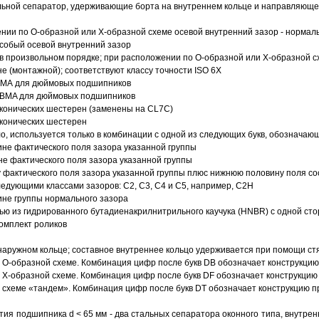
ьной сепаратор, удерживающие борта на внутреннем кольце и направляющее
ии по О-образной или Х-образной схеме осевой внутренний зазор - нормал
собый осевой внутренний зазор
в произвольном порядке; при расположении по О-образной или Х-образной сх
 (монтажной); соответствуют классу точности ISO 6X
АВМА для дюймовых подшипников
 ABMA для дюймовых подшипников
 конических шестерен (заменены на CL7C)
 конических шестерен
о, используется только в комбинации с одной из следующих букв, обозначаю
ине фактического поля зазора указанной группы
не фактического поля зазора указанной группы
 фактического поля зазора указанной группы плюс нижнюю половину поля со
ледующими классами зазоров: С2, C3, С4 и С5, например, С2Н
ине группы нормального зазора
ью из гидрированного бутадиенакрилнитрильного каучука (HNBR) с одной ст
омплект роликов
аружном кольце; составное внутреннее кольцо удерживается при помощи ст
О-образной схеме. Комбинация цифр после букв DB обозначает конструкцию
Х-образной схеме. Комбинация цифр после букв DF обозначает конструкцию 
схеме «тандем». Комбинация цифр после букв DT обозначает конструкцию п
ия подшипника d < 65 мм - два стальных сепаратора оконного типа, внутрен