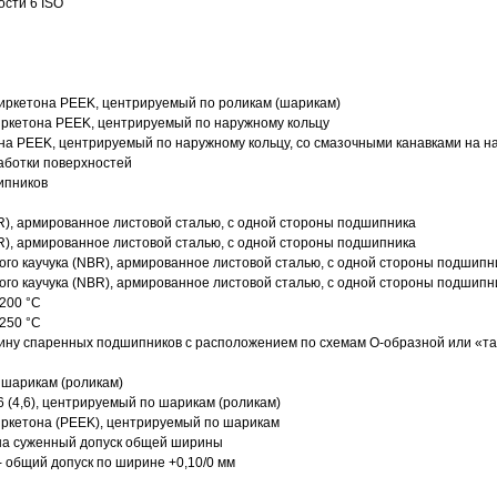
ости 6 ISO
иркетона PEEK, центрируемый по роликам (шарикам)
ркетона PEEK, центрируемый по наружному кольцу
а PEEK, центрируемый по наружному кольцу, со смазочными канавками на н
аботки поверхностей
ипников
R), армированное листовой сталью, с одной стороны подшипника
R), армированное листовой сталью, с одной стороны подшипника
го каучука (NBR), армированное листовой сталью, с одной стороны подшипн
го каучука (NBR), армированное листовой сталью, с одной стороны подшипн
200 °C
250 °C
ину спаренных подшипников с расположением по схемам О-образной или «т
 шарикам (роликам)
 (4,6), центрируемый по шарикам (роликам)
ркетона (PEEK), центрируемый по шарикам
 на суженный допуск общей ширины
- общий допуск по ширине +0,10/0 мм