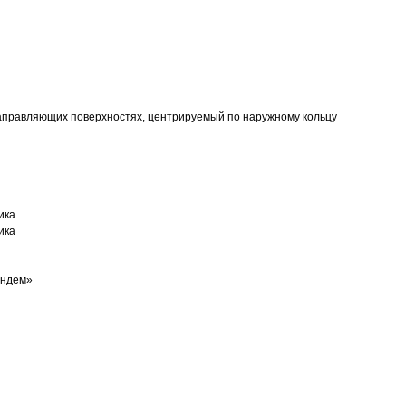
аправляющих поверхностях, центрируемый по наружному кольцу
ика
ика
андем»