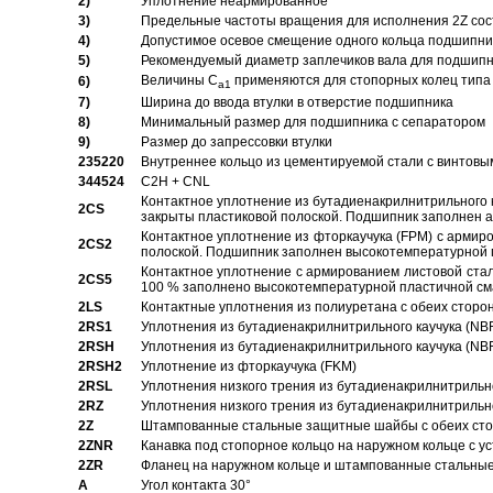
2)
Уплотнение неармированное
3)
Предельные частоты вращения для исполнения 2Z сос
4)
Допустимое осевое смещение одного кольца подшипник
5)
Рекомендуемый диаметр заплечиков вала для подшипни
Величины C
применяются для стопорных колец типа 
6)
a1
7)
Ширина до ввода втулки в отверстие подшипника
8)
Минимальный размер для подшипника с сепаратором
9)
Размер до запрессовки втулки
235220
Внутреннее кольцо из цементируемой стали с винтовы
344524
C2H + CNL
Контактное уплотнение из бутадиенакрилнитрильного к
2CS
закрыты пластиковой полоской. Подшипник заполнен 
Контактное уплотнение из фторкаучука (FPM) с армир
2CS2
полоской. Подшипник заполнен высокотемпературной 
Контактное уплотнение с армированием листовой стал
2CS5
100 % заполнено высокотемпературной пластичной см
2LS
Контактные уплотнения из полиуретана с обеих сторо
2RS1
Уплотнения из бутадиенакрилнитрильного каучука (NB
2RSH
Уплотнения из бутадиенакрилнитрильного каучука (NB
2RSH2
Уплотнение из фторкаучука (FKM)
2RSL
Уплотнения низкого трения из бутадиенакрилнитрильн
2RZ
Уплотнения низкого трения из бутадиенакрилнитрильн
2Z
Штампованные стальные защитные шайбы с обеих ст
2ZNR
Канавка под стопорное кольцо на наружном кольце с
2ZR
Фланец на наружном кольце и штампованные стальны
A
Угол контакта 30°