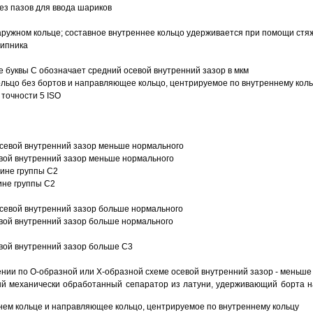
з пазов для ввода шариков
ружном кольце; составное внутреннее кольцо удерживается при помощи стяж
шипника
е буквы С обозначает средний осевой внутренний зазор в мкм
ольцо без бортов и направляющее кольцо, центрируемое по внутреннему кол
точности 5 ISO
севой внутренний зазор меньше нормального
вой внутренний зазор меньше нормального
вине группы C2
ине группы C2
евой внутренний зазор больше нормального
вой внутренний зазор больше нормального
вой внутренний зазор больше C3
ии по О-образной или Х-образной схеме осевой внутренний зазор - меньше
й механически обработанный сепаратор из латуни, удерживающий борта н
ем кольце и направляющее кольцо, центрируемое по внутреннему кольцу