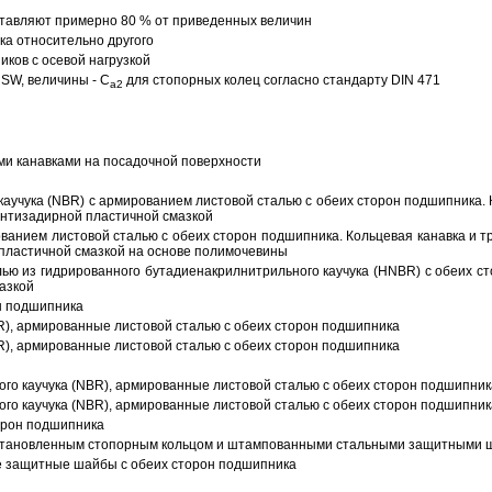
тавляют примерно 80 % от приведенных величин
а относительно другого
ков с осевой нагрузкой
SW, величины - C
для стопорных колец согласно стандарту DIN 471
a2
ми канавками на посадочной поверхности
аучука (NBR) с армированием листовой сталью с обеих сторон подшипника. 
антизадирной пластичной смазкой
ованием листовой сталью с обеих сторон подшипника. Кольцевая канавка и т
пластичной смазкой на основе полимочевины
ью из гидрированного бутадиенакрилнитрильного каучука (HNBR) с обеих с
азкой
н подшипника
R), армированные листовой сталью с обеих сторон подшипника
R), армированные листовой сталью с обеих сторон подшипника
ого каучука (NBR), армированные листовой сталью с обеих сторон подшипник
ого каучука (NBR), армированные листовой сталью с обеих сторон подшипник
орон подшипника
 установленным стопорным кольцом и штампованными стальными защитными 
е защитные шайбы с обеих сторон подшипника