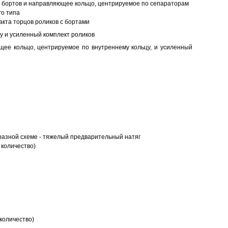
ез бортов и направляющее кольцо, центрируемое по сепараторам
о типа
кта торцов роликов с бортами
у и усиленный комплект роликов
ее кольцо, центрируемое по внутреннему кольцу, и усиленный
разной схеме - тяжелый предварительный натяг
 количество)
количество)