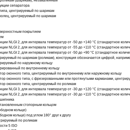
роликам (шарикам), незакаленный
рукции сепаратора
 типа, центрируемый по шарикам
 колец, центрируемый по шарикам
оверхностным покрытием
ем
нции NLGI 2, для интервала температур от -50 до +140 °C (стандартное колич
нции NLGI 2, для интервала температур от -55 до +110 °C (стандартное колич
нции NLGI 2, для интервала температур от -50 до +90 °C (стандартное количе
рируемый по шарикам (роликам), конструкция обозначается цифрой, наприме
рируемый по наружному кольцу
рированный по внутреннему кольцу
ор оконного типа, центрируемый по внутреннему или наружному кольцу
ор оконного типа, с фрезерованными или протянутыми карманами, центриру
ор оконного типа, центрируемый по роликам
нции NLGI 3, для интервала температур от -30 до +120 °C (стандартное колич
нции NLGI 2, для интервала температур от -30 до +110 °C (стандартное колич
дшипника
установленным стопорным кольцом
ободном кольце)
одном кольце) под углом 180° друг к другу
трируемый по роликам
ости 5 ISO