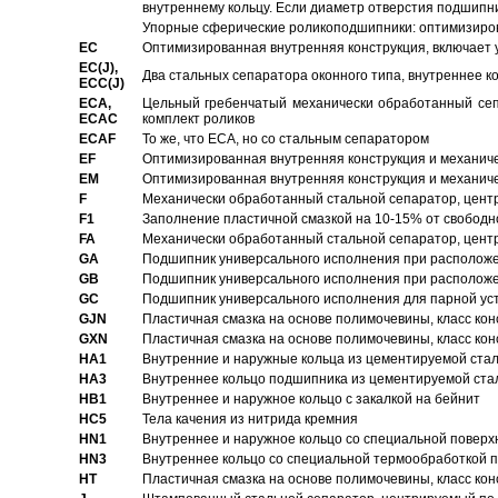
внутреннему кольцу. Если диаметр отверстия подшипни
Упорные сферические роликоподшипники: оптимизиров
EC
Oптимизированная внутренняя конструкция, включает 
EC(J),
Два стальных сепаратора оконного типа, внутреннее к
ECC(J)
ECA,
Цельный гребенчатый механически обработанный сеп
ECAC
комплект роликов
ECAF
То же, что ECA, но со стальным сепаратором
EF
Оптимизированная внутренняя конструкция и механич
EM
Оптимизированная внутренняя конструкция и механич
F
Механически обработанный стальной сепаратор, цен
F1
Заполнение пластичной смазкой на 10-15% от свободн
FA
Механически обработанный стальной сепаратор, цент
GA
Подшипник универсального исполнения при расположен
GB
Подшипник универсального исполнения при расположен
GC
Подшипник универсального исполнения для парной уст
GJN
Пластичная смазка на основе полимочевины, класс конс
GXN
Пластичная смазка на основе полимочевины, класс конс
HA1
Внутренние и наружные кольца из цементируемой ста
HA3
Bнутреннее кольцо подшипника из цементируемой ста
HB1
Bнутреннее и наружное кольцо с закалкой на бейнит
HC5
Тела качения из нитрида кремния
HN1
Bнутреннее и наружное кольцо со специальной поверх
HN3
Внутреннее кольцо со специальной термообработкой 
HT
Пластичная смазка на основе полимочевины, класс конс