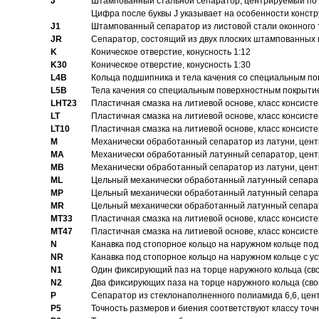
J
Штампованный стальной сепаратор, центрируемый по 
Цифра после буквы J указывает на особенности конст
J1
Штампованный сепаратор из листовой стали оконного
JR
Сепаратор, состоящий из двух плоских штампованных
K
Коническое отверстие, конусность 1:12
K30
Коническое отверстие, конусность 1:30
L4B
Кольца подшипника и тела качения со специальным п
L5B
Тела качения со специальным поверхностным покрыти
LHT23
Пластичная смазка на литиевой основе, класс консисте
LT
Пластичная смазка на литиевой основе, класс консисте
LT10
Пластичная смазка на литиевой основе, класс консисте
M
Механически обработанный сепаратор из латуни, цент
MA
Механически обработанный латунный сепаратор, цент
MB
Механически обработанный сепаратор из латуни, цент
ML
Цельный механически обработанный латунный сепарат
MP
Цельный механически обработанный латунный сепарат
MR
Цельный механически обработанный латунный сепарат
MT33
Пластичная смазка на литиевой основе, класс консисте
MT47
Пластичная смазка на литиевой основе, класс консисте
N
Канавка под стопорное кольцо на наружном кольце по
NR
Канавка под стопорное кольцо на наружном кольце с 
N1
Один фиксирующий паз на торце наружного кольца (св
N2
Два фиксирующих паза на торце наружного кольца (своб
P
Cепаратор из стеклонаполненного полиамида 6,6, цен
P5
Точность размеров и биения соответствуют классу точн