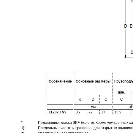
Обозначение
Основные размеры
Грузопод
дин.
d
D
C
C
-
мм
к
11207 TN9
35
72
17
15,9
*
Подшипники класса SKF Explorer. Кроме улучшенных х
1)
Предельные частоты вращения для открытых подшипник