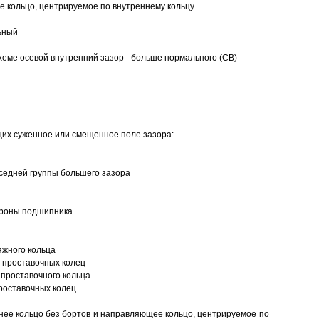
 кольцо, центрируемое по внутреннему кольцу
ьный
еме осевой внутренний зазор - больше нормального (CB)
щих суженное или смещенное поле зазора:
седней группы большего зазора
ороны подшипника
яжного кольца
 проставочных колец
проставочного кольца
роставочных колец
нее кольцо без бортов и направляющее кольцо, центрируемое по