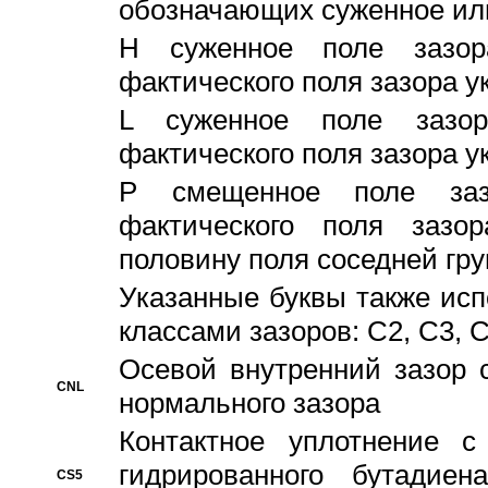
обозначающих суженное ил
H суженное поле зазора
фактического поля зазора у
L суженное поле зазор
фактического поля зазора у
P смещенное поле заз
фактического поля заз
половину поля соседней гр
Указанные буквы также ис
классами зазоров: С2, C3, 
Осевой внутренний зазор 
CNL
нормального зазора
Контактное уплотнение 
гидрированного бутадиен
CS5