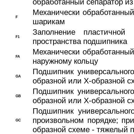
обработанный сепаратор из
Механически обработанный
F
шарикам
Заполнение пластичной
F1
пространства подшипника
Механически обработанный
FA
наружному кольцу
Подшипник универсального
GA
образной или Х-образной сх
Подшипник универсального
GB
образной или Х-образной с
Подшипник универсального
произвольном порядке; пр
GC
образной схеме - тяжелый 