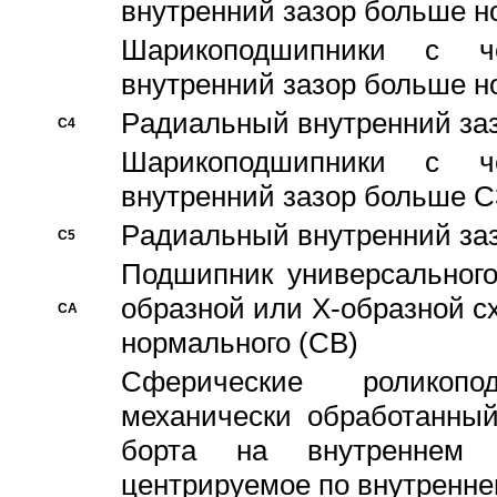
внутренний зазор больше н
Шарикоподшипники с че
внутренний зазор больше н
Pадиальный внутренний за
C4
Шарикоподшипники с че
внутренний зазор больше C
Pадиальный внутренний за
C5
Подшипник универсального
образной или Х-образной с
CA
нормального (CB)
Сферические роликопо
механически обработанный
борта на внутреннем 
центрируемое по внутренне