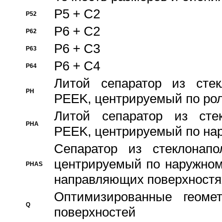
P5 + C2
P52
P6 + C2
P62
P6 + C3
P63
P6 + C4
P64
Литой сепаратор из стек
PH
PEEK, центрируемый по ро
Литой сепаратор из стек
PHA
PEEK, центрируемый по на
Сепаратор из стеклонапо
центрируемый по наружном
PHAS
направляющих поверхностя
Оптимизированные геомет
Q
поверхностей