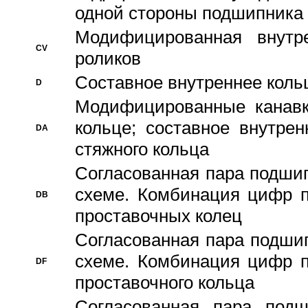
одной стороны подшипника
Модифицированная внутре
CV
роликов
Составное внутреннее кольц
D
Модифицированные канавк
кольце; составное внутре
DA
стяжного кольца
Согласованная пара подши
схеме. Комбинация цифр п
DB
проставочных колец
Согласованная пара подши
схеме. Комбинация цифр п
DF
проставочного кольца
Согласованная пара под