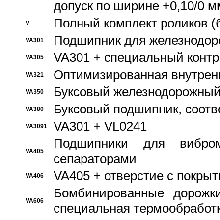
допуск по ширине +0,10/0 м
Полный комплект роликов (
V
Подшипник для железнодор
VA301
VA301 + специальный контр
VA305
Оптимизированная внутрен
VA321
Буксовый железнодорожный
VA350
Буксовый подшипник, соотв
VA380
VA301 + VL0241
VA3091
Подшипники для вибром
VA405
сепараторами
VA405 + отверстие с покры
VA406
Бомбинированные дорожк
VA606
специальная термообработ