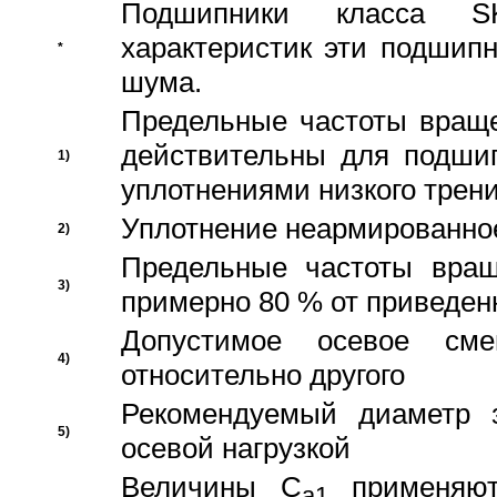
Подшипники класса S
характеристик эти подшип
*
шума.
Предельные частоты враще
действительны для подши
1)
уплотнениями низкого трени
Уплотнение неармированно
2)
Предельные частоты вращ
3)
примерно 80 % от приведен
Допустимое осевое сме
4)
относительно другого
Рекомендуемый диаметр 
5)
осевой нагрузкой
Величины C
применяют
a1