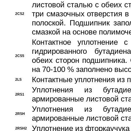
листовой сталью с обеих с
три смазочных отверстия в
2CS2
полоской. Подшипник запо
смазкой на основе полимо
Контактное уплотнение 
гидрированного бутадиен
2CS5
обеих сторон подшипника.
на 70-100 % заполнено выс
Контактные уплотнения из 
2LS
Уплотнения из бутадие
2RS1
армированные листовой ста
Уплотнения из бутадие
2RSH
армированные листовой ста
Уплотнение из фторкаучука
2RSH2