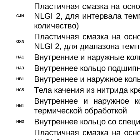
Пластичная смазка на осно
NLGI 2, для интервала темп
GJN
количество)
Пластичная смазка на осн
GXN
NLGI 2, для диапазона темп
Внутренние и наружные кол
HA1
Bнутреннее кольцо подшипн
HA3
Bнутреннее и наружное коль
HB1
Тела качения из нитрида к
HC5
Bнутреннее и наружное к
HN1
термической обработкой
Внутреннее кольцо со спец
HN3
Пластичная смазка на осн