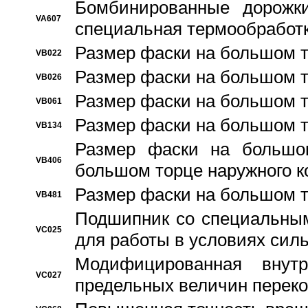
Бомбинированные дорожк
VA607
специальная термообработ
Размер фаски на большом т
VB022
Размер фаски на большом т
VB026
Размер фаски на большом т
VB061
Размер фаски на большом т
VB134
Размер фаски на большо
VB406
большом торце наружного к
Размер фаски на большом т
VB481
Подшипник со специальным
VC025
для работы в условиях сил
Модифицированная внут
VC027
предельных величин переко