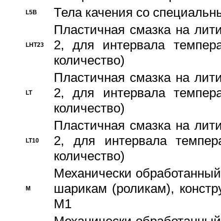
Тела качения со специаль
L5B
Пластичная смазка на лити
2, для интервала темпера
LHT23
количество)
Пластичная смазка на лити
2, для интервала темпера
LT
количество)
Пластичная смазка на лити
2, для интервала темпер
LT10
количество)
Механически обработанный 
шарикам (роликам), констр
M
M1