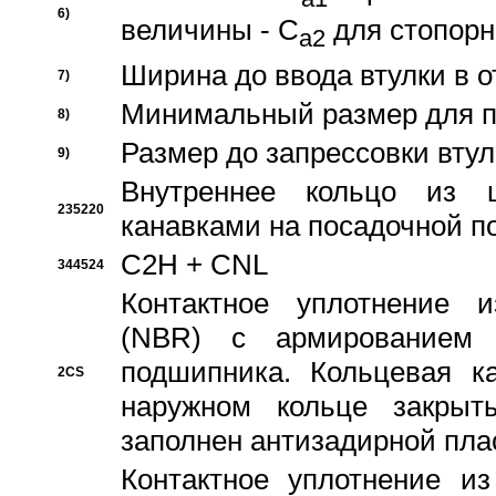
6)
величины - C
для стопорн
a2
Ширина до ввода втулки в 
7)
Минимальный размер для п
8)
Размер до запрессовки втул
9)
Внутреннее кольцо из 
235220
канавками на посадочной п
C2H + CNL
344524
Контактное уплотнение и
(NBR) с армированием 
подшипника. Кольцевая к
2CS
наружном кольце закрыт
заполнен антизадирной пла
Контактное уплотнение и