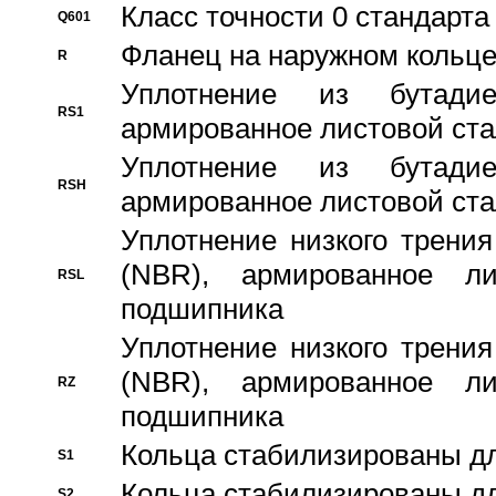
Класс точности 0 стандар
Q601
Фланец на наружном кольц
R
Уплотнение из бутадие
RS1
армированное листовой ста
Уплотнение из бутадие
RSH
армированное листовой ста
Уплотнение низкого трения
(NBR), армированное л
RSL
подшипника
Уплотнение низкого трения
(NBR), армированное л
RZ
подшипника
Кольца стабилизированы дл
S1
Кольца стабилизированы дл
S2