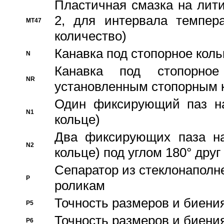
Пластичная смазка на лити
2, для интервала темпера
MT47
количество)
Канавка под стопорное кол
N
Канавка под стопорно
NR
установленным стопорным 
Один фиксирующий паз на
N1
кольце)
Два фиксирующих паза на
N2
кольце) под углом 180° друг 
Cепаратор из стеклонаполн
P
роликам
Точность размеров и биения
P5
Точность размеров и биения
P6