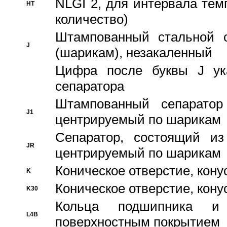
NLGI 2, для интервала темп
HT
количество)
Штампованный стальной с
J
(шарикам), незакаленный
Цифра после буквы J ука
сепаратора
Штампованный сепаратор
J1
центрируемый по шарикам
Сепаратор, состоящий из
JR
центрируемый по шарикам
Коническое отверстие, кону
K
Коническое отверстие, кону
K30
Кольца подшипника и
L4B
поверхностным покрытием