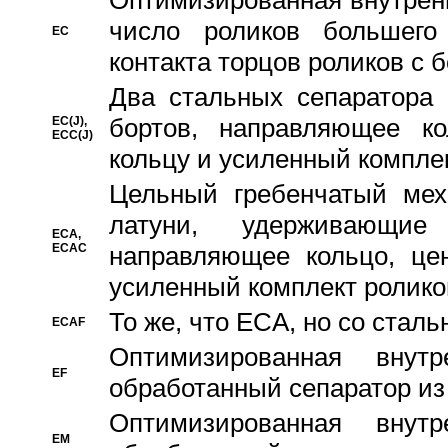
Oптимизированная внутренн
число роликов большего
EC
контакта торцов роликов с 
Два стальных сепаратора 
бортов, направляющее ко
EC(J),
ECC(J)
кольцу и усиленный компле
Цельный гребенчатый мех
латуни, удерживающи
ECA,
ECAC
направляющее кольцо, цен
усиленный комплект ролико
То же, что ECA, но со стал
ECAF
Оптимизированная внут
EF
обработанный сепаратор из
Оптимизированная внут
EM