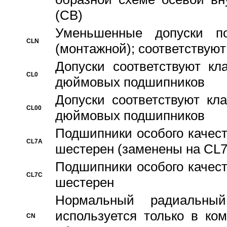
(CB)
Уменьшенные допуски 
CLN
(монтажной); соответствуют
Допуски соответствуют кл
CL0
дюймовых подшипников
Допуски соответствуют кл
CL00
дюймовых подшипников
Подшипники особого качест
CL7A
шестерен (заменены на CL
Подшипники особого качест
CL7C
шестерен
Hормальный радиальный
используется только в ко
CN