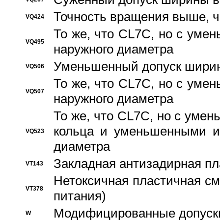
Точность вращения выше, 
VQ424
То же, что CL7C, но с ум
VQ495
наружного диаметра
Уменьшенный допуск ширин
VQ506
То же, что CL7C, но с ум
VQ507
наружного диаметра
То же, что CL7C, но с уме
кольца и уменьшенными и
VQ523
диаметра
Закладная антизадирная пл
VT143
Нетоксичная пластичная сма
VT378
питания)
Модифицированные допуски
W