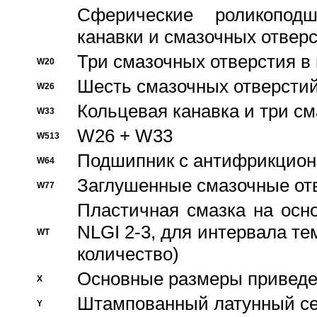
Сферические роликопод
канавки и смазочных отвер
Три смазочных отверстия в
W20
Шесть смазочных отверстий
W26
Кольцевая канавка и три с
W33
W26 + W33
W513
Подшипник с антифрикционн
W64
Заглушенные смазочные от
W77
Пластичная смазка на осн
NLGI 2-3, для интервала те
WT
количество)
Основные размеры приведен
X
Штампованный латунный се
Y