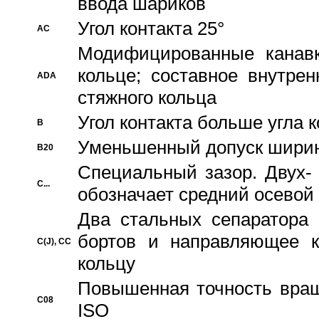
ввода шариков
Угол контакта 25°
AC
Модифицированные канавк
кольце; составное внутре
ADA
стяжного кольца
Угол контакта больше угла 
B
Уменьшенный допуск шири
B20
Специальный зазор. Двух-
C...
обозначает средний осевой
Два стальных сепаратора 
бортов и направляющее к
C(J), CC
кольцу
Повышенная точность враще
C08
ISO