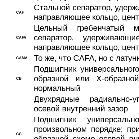
Стальной сепаратор, удерж
CAF
направляющее кольцо, цент
Цельный гребенчатый м
сепаратор, удерживающ
CAFA
направляющее кольцо, цент
То же, что CAFA, но с лату
CAMA
Подшипник универсального
образной или Х-образно
CB
нормальный
Двухрядные радиально-
осевой внутренний зазор
Подшипник универсальн
произвольном порядке; пр
CC
образной схеме осевой вн