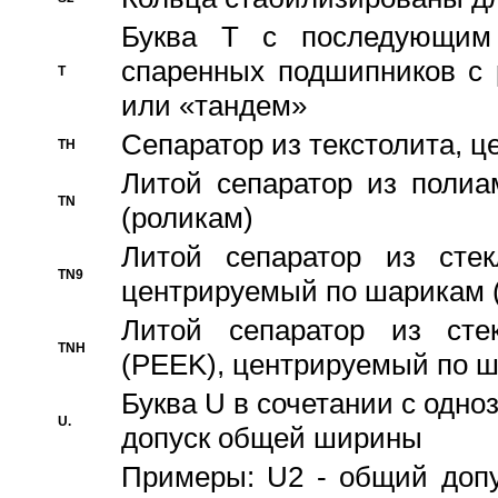
Буква T с последующим
спаренных подшипников с 
T
или «тандем»
Сепаратор из текстолита, 
TH
Литой сепаратор из полиа
TN
(роликам)
Литой сепаратор из стекл
TN9
центрируемый по шарикам 
Литой сепаратор из стек
TNH
(PEEK), центрируемый по 
Буква U в сочетании с одн
U.
допуск общей ширины
Примеры: U2 - общий допу