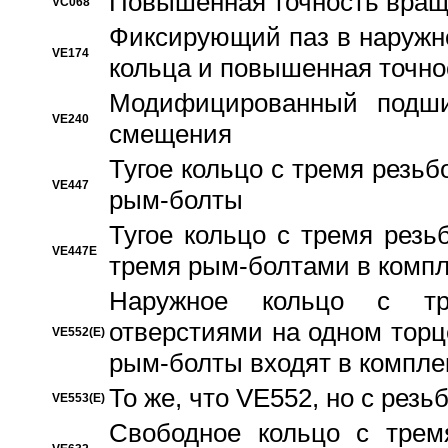
Повышенная точность вращ
VC068
Фиксирующий паз в наружн
VE174
кольца и повышенная точн
Модифицированный подши
VE240
смещения
Тугое кольцо с тремя резь
VE447
рым-болты
Тугое кольцо с тремя рез
VE447E
тремя рым-болтами в компл
Наружное кольцо с тр
отверстиями на одном торце
VE552(E)
рым-болты входят в компле
То же, что VE552, но с рез
VE553(E)
Свободное кольцо с трем