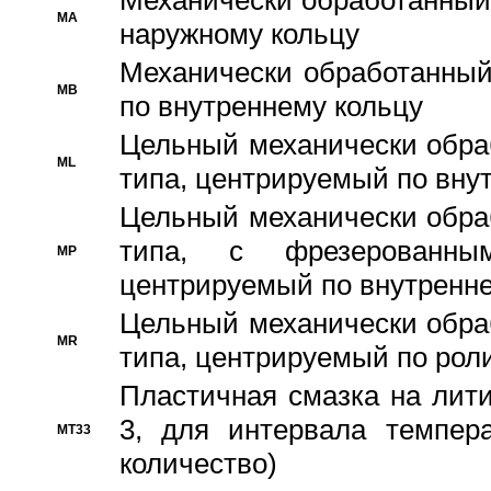
Механически обработанный
MA
наружному кольцу
Механически обработанный
MB
по внутреннему кольцу
Цельный механически обра
ML
типа, центрируемый по вну
Цельный механически обра
типа, с фрезерованны
MP
центрируемый по внутренне
Цельный механически обра
MR
типа, центрируемый по рол
Пластичная смазка на лити
3, для интервала темпера
MT33
количество)