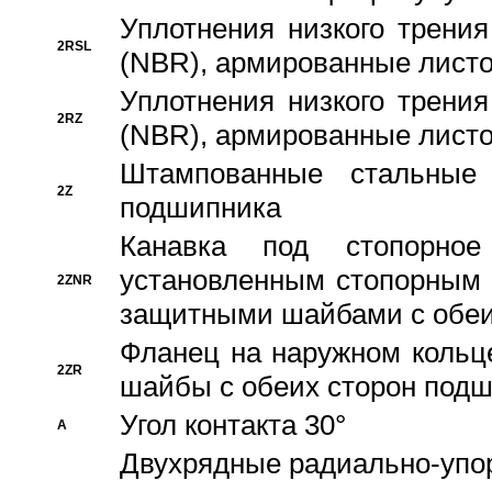
Уплотнения низкого трения
2RSL
(NBR), армированные листо
Уплотнения низкого трения
2RZ
(NBR), армированные листо
Штампованные стальные
2Z
подшипника
Канавка под стопорно
установленным стопорным
2ZNR
защитными шайбами с обеи
Фланец на наружном кольц
2ZR
шайбы с обеих сторон под
Угол контакта 30°
A
Двухрядные радиально-упо