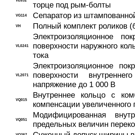
VE632
торце под рым-болты
Сепаратор из штампованной
VG114
Полный комплект роликов (
VH
Электроизоляционное по
поверхности наружного коль
VL0241
тока
Электроизоляционное пок
поверхности внутреннег
VL2071
напряжение до 1 000 В
Bнутреннее кольцо с ком
VQ015
компенсации увеличенного 
Модифицированная внут
VQ051
предельных величин переко
Суженный допуск ширины вн
VQ267