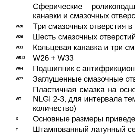
Сферические роликопод
канавки и смазочных отвер
Три смазочных отверстия в
W20
Шесть смазочных отверстий
W26
Кольцевая канавка и три с
W33
W26 + W33
W513
Подшипник с антифрикционн
W64
Заглушенные смазочные от
W77
Пластичная смазка на осн
NLGI 2-3, для интервала те
WT
количество)
Основные размеры приведен
X
Штампованный латунный се
Y