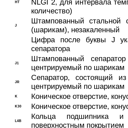
NLGI 2, для интервала темп
HT
количество)
Штампованный стальной с
J
(шарикам), незакаленный
Цифра после буквы J ука
сепаратора
Штампованный сепаратор
J1
центрируемый по шарикам
Сепаратор, состоящий из
JR
центрируемый по шарикам
Коническое отверстие, кону
K
Коническое отверстие, кону
K30
Кольца подшипника и
L4B
поверхностным покрытием