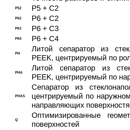
P5 + C2
P52
P6 + C2
P62
P6 + C3
P63
P6 + C4
P64
Литой сепаратор из стек
PH
PEEK, центрируемый по ро
Литой сепаратор из стек
PHA
PEEK, центрируемый по на
Сепаратор из стеклонапо
центрируемый по наружном
PHAS
направляющих поверхностя
Оптимизированные геомет
Q
поверхностей