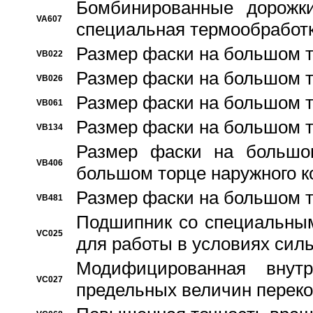
Бомбинированные дорожк
VA607
специальная термообработ
Размер фаски на большом т
VB022
Размер фаски на большом т
VB026
Размер фаски на большом т
VB061
Размер фаски на большом т
VB134
Размер фаски на большо
VB406
большом торце наружного к
Размер фаски на большом т
VB481
Подшипник со специальным
VC025
для работы в условиях сил
Модифицированная внут
VC027
предельных величин переко