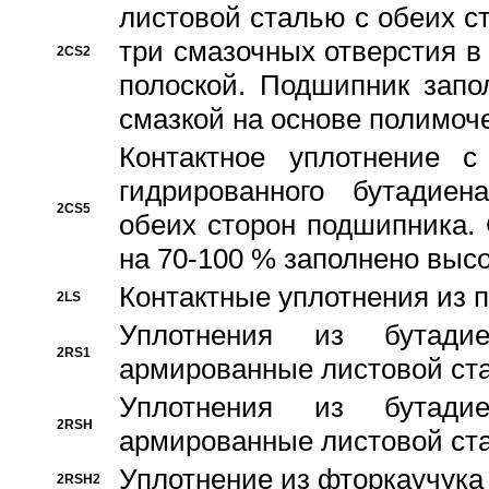
листовой сталью с обеих с
три смазочных отверстия в
2CS2
полоской. Подшипник запо
смазкой на основе полимо
Контактное уплотнение 
гидрированного бутадиен
2CS5
обеих сторон подшипника.
на 70-100 % заполнено выс
Контактные уплотнения из 
2LS
Уплотнения из бутадие
2RS1
армированные листовой ста
Уплотнения из бутадие
2RSH
армированные листовой ста
Уплотнение из фторкаучука
2RSH2