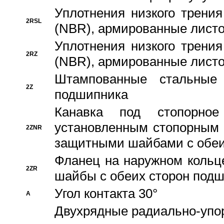
Уплотнения низкого трения
2RSL
(NBR), армированные листо
Уплотнения низкого трения
2RZ
(NBR), армированные листо
Штампованные стальные
2Z
подшипника
Канавка под стопорно
установленным стопорным
2ZNR
защитными шайбами с обеи
Фланец на наружном кольц
2ZR
шайбы с обеих сторон под
Угол контакта 30°
A
Двухрядные радиально-упо