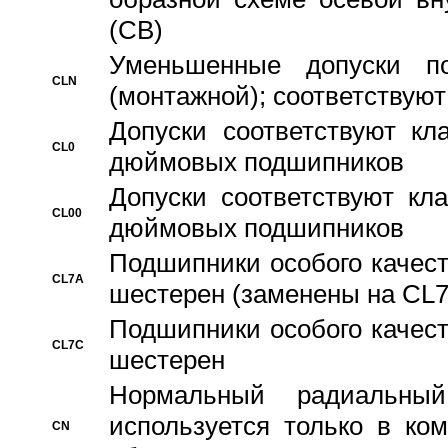
(CB)
Уменьшенные допуски 
CLN
(монтажной); соответствуют
Допуски соответствуют кл
CL0
дюймовых подшипников
Допуски соответствуют кл
CL00
дюймовых подшипников
Подшипники особого качест
CL7A
шестерен (заменены на CL
Подшипники особого качест
CL7C
шестерен
Hормальный радиальный
используется только в ко
CN