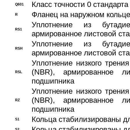
Класс точности 0 стандар
Q601
Фланец на наружном кольц
R
Уплотнение из бутадие
RS1
армированное листовой ста
Уплотнение из бутадие
RSH
армированное листовой ста
Уплотнение низкого трения
(NBR), армированное л
RSL
подшипника
Уплотнение низкого трения
(NBR), армированное л
RZ
подшипника
Кольца стабилизированы дл
S1
Кольца стабилизированы дл
S2