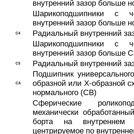
внутренний зазор больше н
Шарикоподшипники с че
внутренний зазор больше н
Pадиальный внутренний за
C4
Шарикоподшипники с че
внутренний зазор больше C
Pадиальный внутренний за
C5
Подшипник универсального
образной или Х-образной с
CA
нормального (CB)
Сферические роликопо
механически обработанный
борта на внутреннем 
центрируемое по внутренне