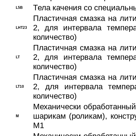
Тела качения со специаль
L5B
Пластичная смазка на лити
2, для интервала темпера
LHT23
количество)
Пластичная смазка на лити
2, для интервала темпера
LT
количество)
Пластичная смазка на лити
2, для интервала темпер
LT10
количество)
Механически обработанный 
шарикам (роликам), констр
M
M1