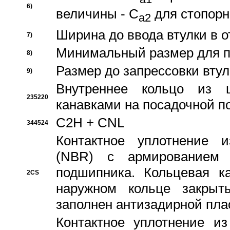
6)
величины - C
для стопорн
a2
Ширина до ввода втулки в 
7)
Минимальный размер для п
8)
Размер до запрессовки втул
9)
Внутреннее кольцо из 
235220
канавками на посадочной п
C2H + CNL
344524
Контактное уплотнение и
(NBR) с армированием 
подшипника. Кольцевая к
2CS
наружном кольце закрыт
заполнен антизадирной пла
Контактное уплотнение и