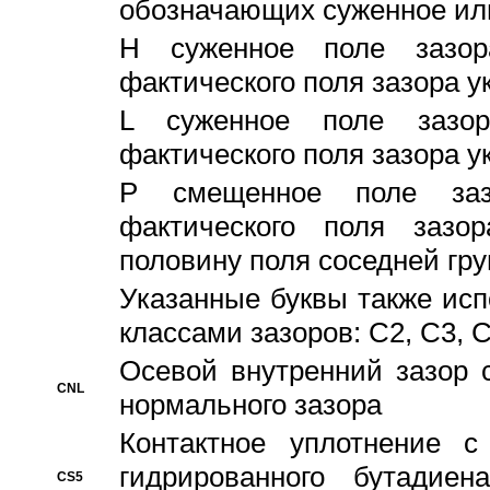
обозначающих суженное ил
H суженное поле зазора
фактического поля зазора у
L суженное поле зазор
фактического поля зазора у
P смещенное поле заз
фактического поля заз
половину поля соседней гр
Указанные буквы также ис
классами зазоров: С2, C3, 
Осевой внутренний зазор 
CNL
нормального зазора
Контактное уплотнение 
гидрированного бутадиен
CS5