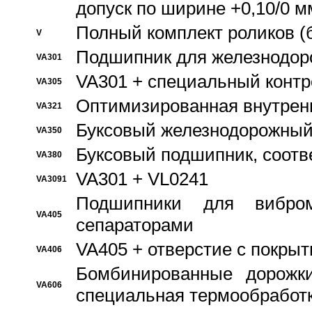
допуск по ширине +0,10/0 м
Полный комплект роликов (
V
Подшипник для железнодор
VA301
VA301 + специальный контр
VA305
Оптимизированная внутрен
VA321
Буксовый железнодорожный
VA350
Буксовый подшипник, соотв
VA380
VA301 + VL0241
VA3091
Подшипники для вибром
VA405
сепараторами
VA405 + отверстие с покры
VA406
Бомбинированные дорожк
VA606
специальная термообработ