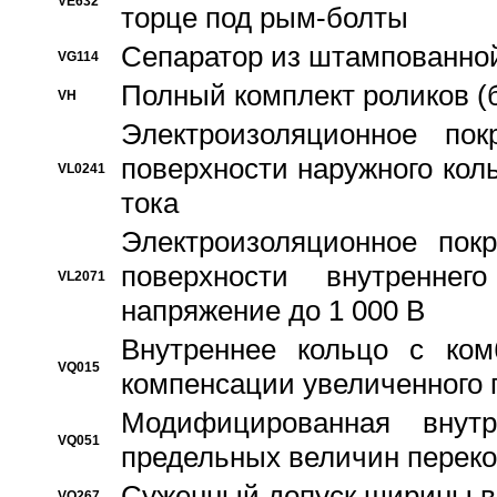
VE632
торце под рым-болты
Сепаратор из штампованной
VG114
Полный комплект роликов (
VH
Электроизоляционное по
поверхности наружного коль
VL0241
тока
Электроизоляционное пок
поверхности внутреннег
VL2071
напряжение до 1 000 В
Bнутреннее кольцо с ком
VQ015
компенсации увеличенного 
Модифицированная внут
VQ051
предельных величин переко
Суженный допуск ширины вн
VQ267