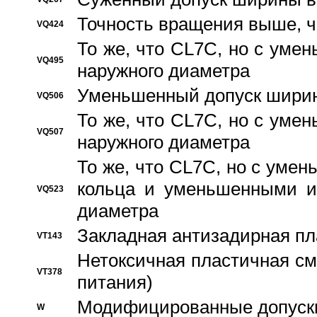
Точность вращения выше, 
VQ424
То же, что CL7C, но с ум
VQ495
наружного диаметра
Уменьшенный допуск ширин
VQ506
То же, что CL7C, но с ум
VQ507
наружного диаметра
То же, что CL7C, но с уме
кольца и уменьшенными и
VQ523
диаметра
Закладная антизадирная пл
VT143
Нетоксичная пластичная сма
VT378
питания)
Модифицированные допуски
W