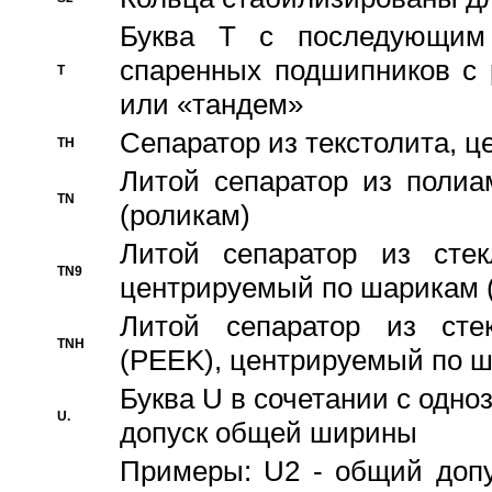
Буква T с последующим
спаренных подшипников с 
T
или «тандем»
Сепаратор из текстолита, 
TH
Литой сепаратор из полиа
TN
(роликам)
Литой сепаратор из стекл
TN9
центрируемый по шарикам 
Литой сепаратор из стек
TNH
(PEEK), центрируемый по 
Буква U в сочетании с одн
U.
допуск общей ширины
Примеры: U2 - общий допу