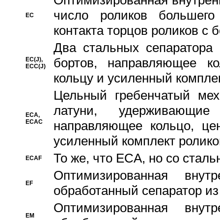
Oптимизированная внутренн
число роликов большего
EC
контакта торцов роликов с 
Два стальных сепаратора 
бортов, направляющее ко
EC(J),
ECC(J)
кольцу и усиленный компле
Цельный гребенчатый мех
латуни, удерживающи
ECA,
ECAC
направляющее кольцо, цен
усиленный комплект ролико
То же, что ECA, но со стал
ECAF
Оптимизированная внут
EF
обработанный сепаратор из
Оптимизированная внут
EM