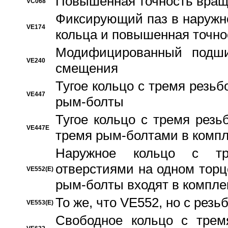
Повышенная точность вращ
VC068
Фиксирующий паз в наружн
VE174
кольца и повышенная точн
Модифицированный подши
VE240
смещения
Тугое кольцо с тремя резь
VE447
рым-болты
Тугое кольцо с тремя рез
VE447E
тремя рым-болтами в компл
Наружное кольцо с тр
отверстиями на одном торце
VE552(E)
рым-болты входят в компле
То же, что VE552, но с рез
VE553(E)
Свободное кольцо с трем