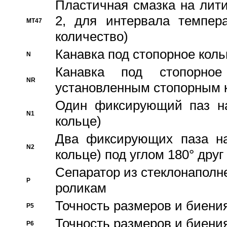
Пластичная смазка на лити
2, для интервала темпера
MT47
количество)
Канавка под стопорное кол
N
Канавка под стопорно
NR
установленным стопорным 
Один фиксирующий паз на
N1
кольце)
Два фиксирующих паза на
N2
кольце) под углом 180° друг 
Cепаратор из стеклонаполн
P
роликам
Точность размеров и биения
P5
Точность размеров и биения
P6