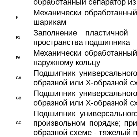
обработанный сепаратор из
Механически обработанный
F
шарикам
Заполнение пластичной
F1
пространства подшипника
Механически обработанный
FA
наружному кольцу
Подшипник универсального
GA
образной или Х-образной сх
Подшипник универсального
GB
образной или Х-образной с
Подшипник универсального
произвольном порядке; пр
GC
образной схеме - тяжелый 