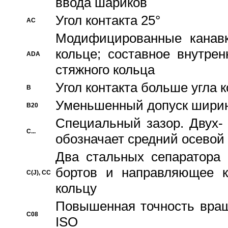
ввода шариков
Угол контакта 25°
AC
Модифицированные канавк
кольце; составное внутре
ADA
стяжного кольца
Угол контакта больше угла 
B
Уменьшенный допуск шири
B20
Специальный зазор. Двух-
C...
обозначает средний осевой
Два стальных сепаратора 
бортов и направляющее к
C(J), CC
кольцу
Повышенная точность враще
C08
ISO