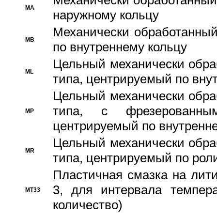
Механически обработанный
MA
наружному кольцу
Механически обработанный
MB
по внутреннему кольцу
Цельный механически обра
ML
типа, центрируемый по вну
Цельный механически обра
типа, с фрезерованны
MP
центрируемый по внутренне
Цельный механически обра
MR
типа, центрируемый по рол
Пластичная смазка на лити
3, для интервала темпера
MT33
количество)