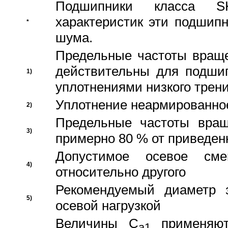
Подшипники класса S
характеристик эти подшип
*
шума.
Предельные частоты враще
действительны для подши
1)
уплотнениями низкого трени
Уплотнение неармированно
2)
Предельные частоты вращ
3)
примерно 80 % от приведен
Допустимое осевое сме
4)
относительно другого
Рекомендуемый диаметр 
5)
осевой нагрузкой
Величины C
применяют
a1