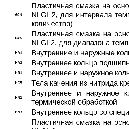
Пластичная смазка на осно
NLGI 2, для интервала темп
GJN
количество)
Пластичная смазка на осн
GXN
NLGI 2, для диапазона темп
Внутренние и наружные кол
HA1
Bнутреннее кольцо подшипн
HA3
Bнутреннее и наружное коль
HB1
Тела качения из нитрида к
HC5
Bнутреннее и наружное к
HN1
термической обработкой
Внутреннее кольцо со спец
HN3
Пластичная смазка на осн