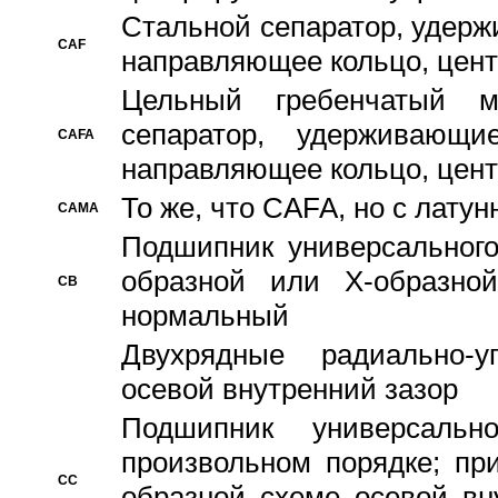
Стальной сепаратор, удерж
CAF
направляющее кольцо, цент
Цельный гребенчатый м
сепаратор, удерживающ
CAFA
направляющее кольцо, цент
То же, что CAFA, но с лату
CAMA
Подшипник универсального
образной или Х-образно
CB
нормальный
Двухрядные радиально-
осевой внутренний зазор
Подшипник универсальн
произвольном порядке; пр
CC
образной схеме осевой вн