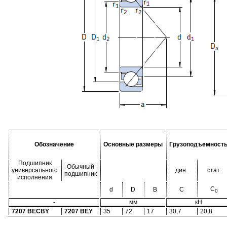
Обозначение
Основные размеры
Грузоподъемност
Подшипник
Обычный
универсального
дин.
стат.
подшипник
исполнения
C
d
D
B
C
0
-
мм
кН
7207 BECBY
7207 BEY
35
72
17
30,7
20,8