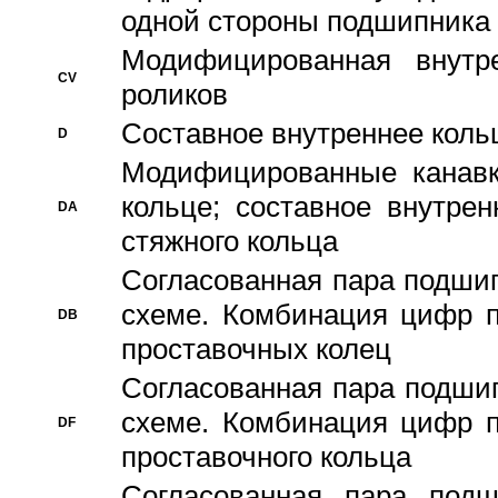
одной стороны подшипника
Модифицированная внутре
CV
роликов
Составное внутреннее кольц
D
Модифицированные канавк
кольце; составное внутре
DA
стяжного кольца
Согласованная пара подши
схеме. Комбинация цифр п
DB
проставочных колец
Согласованная пара подши
схеме. Комбинация цифр п
DF
проставочного кольца
Согласованная пара под